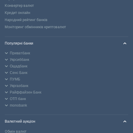
Конвертер валют
Кредит онлайн
Народний рейтинг банків
Моніторинг обмінників криптовалют
Популярні банки
Приватбанк
Укрсиббанк
Ощадбанк
Сенс Банк
ПУМБ
Укргазбанк
Райффайзен Банк
ОТП банк
monobank
Валютний аукціон
Обмін валют