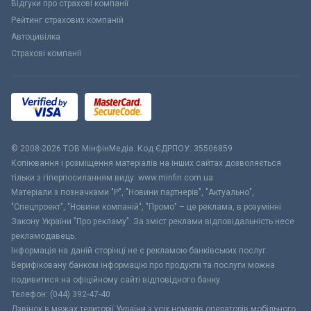
Відгуки про страхові компанії
Рейтинг страхових компаній
Автоцивілка
Страхові компанії
© 2008-2026 ТОВ МiнфiнМедiа. Код ЄДРПОУ: 35506859
Копіювання і розміщення матеріалів на інших сайтах дозволяється
тільки з гіперпосиланням виду: www.minfin.com.ua
Матеріали з позначками "Р", "Новини партнерів", "Актуально",
"Спецпроект", "Новини компаній", "Промо" – це реклама, в розумінні
Закону України "Про рекламу". За зміст реклами відповідальність несе
рекламодавець.
Інформація на даній сторінці не є рекламою банківських послуг.
Верифіковану банком інформацію про продукти та послуги можна
подивитися на офіційному сайті відповідного банку.
Телефон: (044) 392-47-40
Дзвінок в межах території України з усіх номерів операторів мобільного