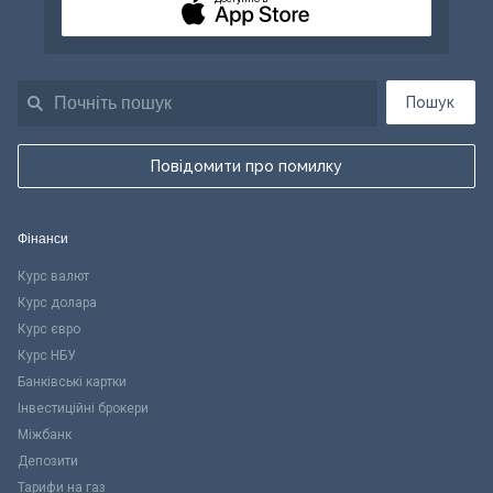
Пошук
Повідомити про помилку
Фінанси
Курс валют
Курс долара
Курс євро
Курс НБУ
Банківські картки
Інвестиційні брокери
Міжбанк
Депозити
Тарифи на газ