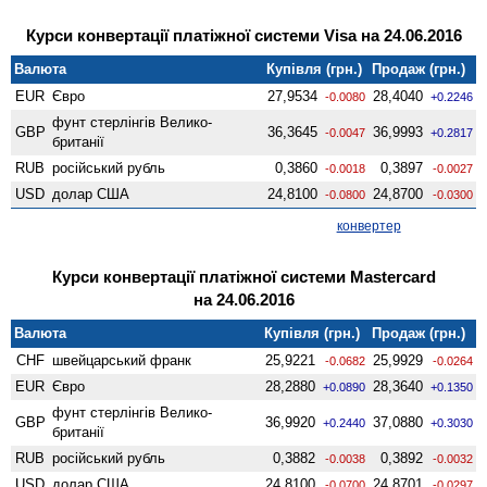
Курси конвертації платіжної системи Visa на 24.06.2016
Валюта
Купівля (грн.)
Продаж (грн.)
EUR
Євро
27,9534
28,4040
-0.0080
+0.2246
фунт стерлінгів Велико­
GBP
36,3645
36,9993
-0.0047
+0.2817
британії
RUB
російський рубль
0,3860
0,3897
-0.0018
-0.0027
USD
долар США
24,8100
24,8700
-0.0800
-0.0300
конвертер
Курси конвертації платіжної системи Mastercard
на 24.06.2016
Валюта
Купівля (грн.)
Продаж (грн.)
CHF
швейцарський франк
25,9221
25,9929
-0.0682
-0.0264
EUR
Євро
28,2880
28,3640
+0.0890
+0.1350
фунт стерлінгів Велико­
GBP
36,9920
37,0880
+0.2440
+0.3030
британії
RUB
російський рубль
0,3882
0,3892
-0.0038
-0.0032
USD
долар США
24,8100
24,8701
-0.0700
-0.0297