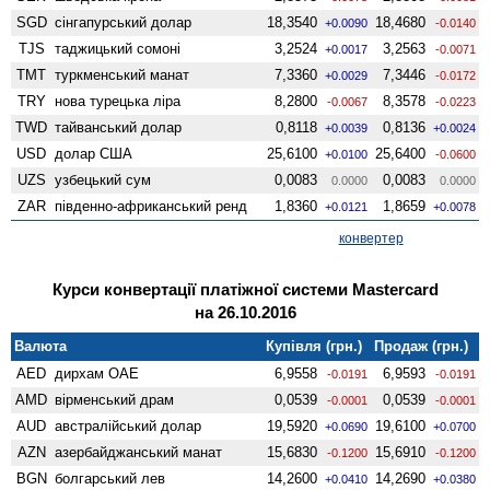
SGD
сінгапурський долар
18,3540
18,4680
+0.0090
-0.0140
TJS
таджицький сомоні
3,2524
3,2563
+0.0017
-0.0071
TMT
туркменський манат
7,3360
7,3446
+0.0029
-0.0172
TRY
нова турецька ліра
8,2800
8,3578
-0.0067
-0.0223
TWD
тайванський долар
0,8118
0,8136
+0.0039
+0.0024
USD
долар США
25,6100
25,6400
+0.0100
-0.0600
UZS
узбецький сум
0,0083
0,0083
0.0000
0.0000
ZAR
південно-африканський ренд
1,8360
1,8659
+0.0121
+0.0078
конвертер
Курси конвертації платіжної системи Mastercard
на 26.10.2016
Валюта
Купівля (грн.)
Продаж (грн.)
AED
дирхам ОАЕ
6,9558
6,9593
-0.0191
-0.0191
AMD
вiрменський драм
0,0539
0,0539
-0.0001
-0.0001
AUD
австралійський долар
19,5920
19,6100
+0.0690
+0.0700
AZN
азербайджанський манат
15,6830
15,6910
-0.1200
-0.1200
BGN
болгарський лев
14,2600
14,2690
+0.0410
+0.0380