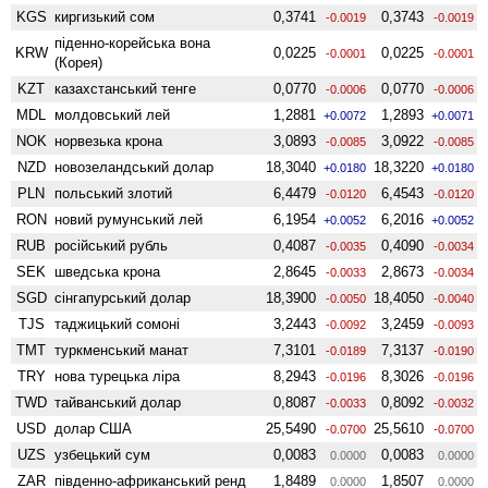
KGS
киргизький сом
0,3741
0,3743
-0.0019
-0.0019
піденно-корейська вона
KRW
0,0225
0,0225
-0.0001
-0.0001
(Корея)
KZT
казахстанський тенге
0,0770
0,0770
-0.0006
-0.0006
MDL
молдовський лей
1,2881
1,2893
+0.0072
+0.0071
NOK
норвезька крона
3,0893
3,0922
-0.0085
-0.0085
NZD
ново­зеландський долар
18,3040
18,3220
+0.0180
+0.0180
PLN
польський злотий
6,4479
6,4543
-0.0120
-0.0120
RON
новий румунський лей
6,1954
6,2016
+0.0052
+0.0052
RUB
російський рубль
0,4087
0,4090
-0.0035
-0.0034
SEK
шведська крона
2,8645
2,8673
-0.0033
-0.0034
SGD
сінгапурський долар
18,3900
18,4050
-0.0050
-0.0040
TJS
таджицький сомоні
3,2443
3,2459
-0.0092
-0.0093
TMT
туркменський манат
7,3101
7,3137
-0.0189
-0.0190
TRY
нова турецька ліра
8,2943
8,3026
-0.0196
-0.0196
TWD
тайванський долар
0,8087
0,8092
-0.0033
-0.0032
USD
долар США
25,5490
25,5610
-0.0700
-0.0700
UZS
узбецький сум
0,0083
0,0083
0.0000
0.0000
ZAR
південно-африканський ренд
1,8489
1,8507
0.0000
0.0000