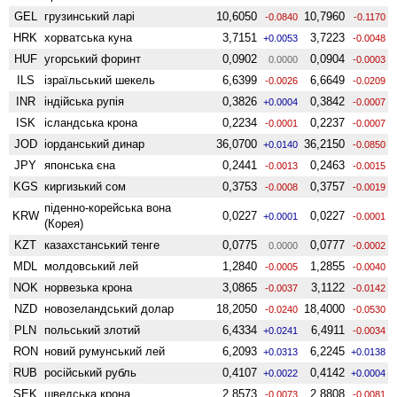
GEL
грузинський ларі
10,6050
10,7960
-0.0840
-0.1170
HRK
хорватська куна
3,7151
3,7223
+0.0053
-0.0048
HUF
угорський форинт
0,0902
0,0904
0.0000
-0.0003
ILS
ізраїльський шекель
6,6399
6,6649
-0.0026
-0.0209
INR
індійська рупія
0,3826
0,3842
+0.0004
-0.0007
ISK
ісландська крона
0,2234
0,2237
-0.0001
-0.0007
JOD
іорданський динар
36,0700
36,2150
+0.0140
-0.0850
JPY
японська єна
0,2441
0,2463
-0.0013
-0.0015
KGS
киргизький сом
0,3753
0,3757
-0.0008
-0.0019
піденно-корейська вона
KRW
0,0227
0,0227
+0.0001
-0.0001
(Корея)
KZT
казахстанський тенге
0,0775
0,0777
0.0000
-0.0002
MDL
молдовський лей
1,2840
1,2855
-0.0005
-0.0040
NOK
норвезька крона
3,0865
3,1122
-0.0037
-0.0142
NZD
ново­зеландський долар
18,2050
18,4000
-0.0240
-0.0530
PLN
польський злотий
6,4334
6,4911
+0.0241
-0.0034
RON
новий румунський лей
6,2093
6,2245
+0.0313
+0.0138
RUB
російський рубль
0,4107
0,4142
+0.0022
+0.0004
SEK
шведська крона
2,8573
2,8808
-0.0073
-0.0081