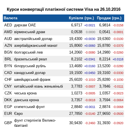
Курси конвертації платіжної системи Visa на 26.10.2016
Валюта
Купівля (грн.)
Продаж (грн.)
AED
дирхам ОАЕ
6,9717
6,9814
+0.0021
-0.0158
AMD
вiрменський драм
0,0538
0,0541
0.0000
-0.0001
AUD
австралійський долар
19,4300
19,6360
+0.0030
-0.0100
AZN
азербайджанський манат
15,8060
15,8780
+0.0060
-0.0370
BGN
болгарський лев
14,2060
14,2980
-0.0080
-0.0260
BRL
бразильський реал
8,2102
8,2214
+0.0341
+0.0118
BYN
білоруський рубль
13,4680
13,5200
+0.0160
-0.0280
CAD
канадський долар
19,1500
19,3160
+0.0450
-0.0330
CHF
швейцарський франк
25,6020
25,8280
-0.1010
-0.1030
CNY
китайський юань женьмiньбi
3,7783
3,7846
-0.0007
-0.0111
CZK
чеська крона
1,0273
1,0357
-0.0005
-0.0023
DKK
данська крона
3,7357
3,7594
-0.0018
-0.0064
EGP
єгипетський фунт
2,8840
2,8874
+0.0011
-0.0068
EUR
Євро
27,7850
27,9650
-0.0140
-0.0500
фунт стерлінгів Велико­
GBP
30,9430
31,3930
-0.2460
-0.0920
британії