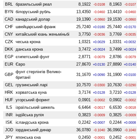
BRL
бразильський реал
8,1922
8,1963
-0.0108
-0.0107
BYN
білоруський рубль
13,4350
13,4410
-0.0460
-0.0460
CAD
канадський долар
19,1390
19,1530
-0.0860
-0.0860
CHF
швейцарський франк
25,7240
25,7440
+0.0180
+0.0170
CNY
китайський юань женьмiньбi
3,7750
3,7769
-0.0036
-0.0035
CZK
чеська крона
1,0321
1,0331
+0.0029
+0.0032
DKK
данська крона
3,7472
3,7499
+0.0024
+0.0024
EGP
єгипетський фунт
2,8771
2,8786
-0.0079
-0.0079
EUR
Євро
27,8670
27,8890
+0.0130
+0.0140
фунт стерлінгів Велико­
GBP
31,1670
31,1900
+0.0090
+0.0100
британії
GEL
грузинський ларі
10,7570
10,7630
-0.0300
-0.0290
HRK
хорватська куна
3,7174
3,7210
+0.0128
+0.0128
HUF
угорський форинт
0,0901
0,0902
-0.0002
-0.0002
ILS
ізраїльський шекель
6,6464
6,6530
-0.0017
-0.0018
INR
індійська рупія
0,3823
0,3825
-0.0009
-0.0009
ISK
ісландська крона
0,2242
0,2244
+0.0007
+0.0008
JOD
іорданський динар
36,0780
36,0960
-0.1040
-0.1040
JPY
японська єна
0,2450
0,2452
-0.0001
-0.0001