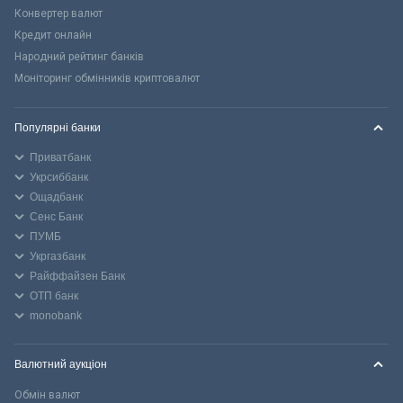
Конвертер валют
Кредит онлайн
Народний рейтинг банків
Моніторинг обмінників криптовалют
Популярні банки
Приватбанк
Укрсиббанк
Ощадбанк
Сенс Банк
ПУМБ
Укргазбанк
Райффайзен Банк
ОТП банк
monobank
Валютний аукціон
Обмін валют