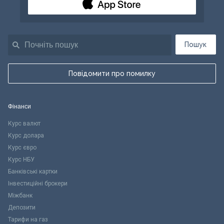
Пошук
Повідомити про помилку
Фінанси
Курс валют
Курс долара
Курс євро
Курс НБУ
Банківські картки
Інвестиційні брокери
Міжбанк
Депозити
Тарифи на газ