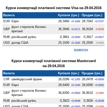
Курси конвертації платіжної системи Visa на 29.04.2016
Валюта
Купівля (грн.)
Продаж (грн.)
EUR
Євро
28,3466
28,7042
+0.1566
+0.0707
фунт стерлінгів Велико­
GBP
36,3946
36,9104
+0.0171
-0.0530
британії
RUB
російський рубль
0,3861
0,3917
+0.0040
+0.0027
USD
долар США
25,1500
25,2500
+0.1500
0.0000
конвертер
Курси конвертації платіжної системи Mastercard
на 29.04.2016
Валюта
Купівля (грн.)
Продаж (грн.)
CHF
швейцарський франк
26,0296
26,0478
+0.1355
+0.0636
EUR
Євро
28,6400
28,6590
+0.1340
+0.0550
фунт стерлінгів Велико­
GBP
36,8300
36,8510
+0.0560
-0.0480
британії
RUB
російський рубль
0,3923
0,3926
+0.0048
+0.0038
USD
долар США
25,2000
25,2099
+0.0400
-0.0299