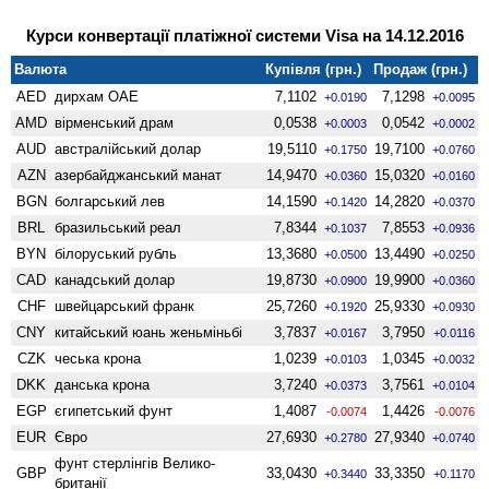
Курси конвертації платіжної системи Visa на 14.12.2016
Валюта
Купівля (грн.)
Продаж (грн.)
AED
дирхам ОАЕ
7,1102
7,1298
+0.0190
+0.0095
AMD
вiрменський драм
0,0538
0,0542
+0.0003
+0.0002
AUD
австралійський долар
19,5110
19,7100
+0.1750
+0.0760
AZN
азербайджанський манат
14,9470
15,0320
+0.0360
+0.0160
BGN
болгарський лев
14,1590
14,2820
+0.1420
+0.0370
BRL
бразильський реал
7,8344
7,8553
+0.1037
+0.0936
BYN
білоруський рубль
13,3680
13,4490
+0.0500
+0.0250
CAD
канадський долар
19,8730
19,9900
+0.0900
+0.0360
CHF
швейцарський франк
25,7260
25,9330
+0.1920
+0.0930
CNY
китайський юань женьмiньбi
3,7837
3,7950
+0.0167
+0.0116
CZK
чеська крона
1,0239
1,0345
+0.0103
+0.0032
DKK
данська крона
3,7240
3,7561
+0.0373
+0.0104
EGP
єгипетський фунт
1,4087
1,4426
-0.0074
-0.0076
EUR
Євро
27,6930
27,9340
+0.2780
+0.0740
фунт стерлінгів Велико­
GBP
33,0430
33,3350
+0.3440
+0.1170
британії