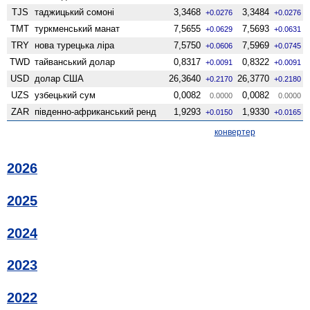
TJS
таджицький сомоні
3,3468
3,3484
+0.0276
+0.0276
TMT
туркменський манат
7,5655
7,5693
+0.0629
+0.0631
TRY
нова турецька ліра
7,5750
7,5969
+0.0606
+0.0745
TWD
тайванський долар
0,8317
0,8322
+0.0091
+0.0091
USD
долар США
26,3640
26,3770
+0.2170
+0.2180
UZS
узбецький сум
0,0082
0,0082
0.0000
0.0000
ZAR
південно-африканський ренд
1,9293
1,9330
+0.0150
+0.0165
конвертер
2026
2025
2024
2023
2022