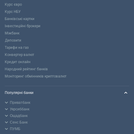
Курс євро
Курс НБУ
Банківські картки
Інвестиційні брокери
Міжбанк
Депозити
Тарифи на газ
Конвертер валют
Кредит онлайн
Народний рейтинг банків
Моніторинг обмінників криптовалют
Популярні банки
Приватбанк
Укрсиббанк
Ощадбанк
Сенс Банк
ПУМБ