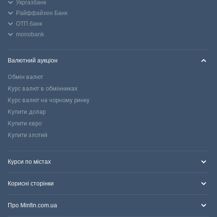
Укргазбанк
Райффайзен Банк
ОТП банк
monobank
Валютний аукціон
Обмін валют
Курс валют в обмінниках
Курс валют на чорному ринку
Купити долар
Купити євро
Купити злотий
Курси по містах
Корисні сторінки
Про Minfin.com.ua