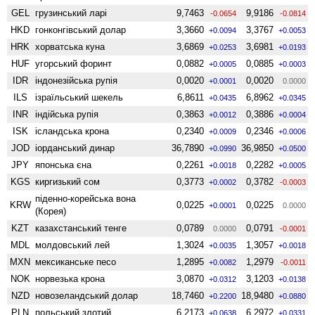
GEL
грузинський ларі
9,7463
9,9186
-0.0654
-0.0814
HKD
гонконгівський долар
3,3660
3,3767
+0.0094
+0.0053
HRK
хорватська куна
3,6869
3,6981
+0.0253
+0.0193
HUF
угорський форинт
0,0882
0,0885
+0.0005
+0.0003
IDR
індонезійська рупія
0,0020
0,0020
+0.0001
0.0000
ILS
ізраїльський шекель
6,8611
6,8962
+0.0435
+0.0345
INR
індійська рупія
0,3863
0,3886
+0.0012
+0.0004
ISK
ісландська крона
0,2340
0,2346
+0.0009
+0.0006
JOD
іорданський динар
36,7890
36,9850
+0.0990
+0.0500
JPY
японська єна
0,2261
0,2282
+0.0018
+0.0005
KGS
киргизький сом
0,3773
0,3782
+0.0002
-0.0003
піденно-корейська вона
KRW
0,0225
0,0225
+0.0001
0.0000
(Корея)
KZT
казахстанський тенге
0,0789
0,0791
0.0000
-0.0001
MDL
молдовський лей
1,3024
1,3057
+0.0035
+0.0018
MXN
мексиканське песо
1,2895
1,2979
+0.0082
-0.0011
NOK
норвезька крона
3,0870
3,1203
+0.0312
+0.0138
NZD
ново­зеландський долар
18,7460
18,9480
+0.2200
+0.0880
PLN
польський злотий
6,2173
6,2972
+0.0638
+0.0331