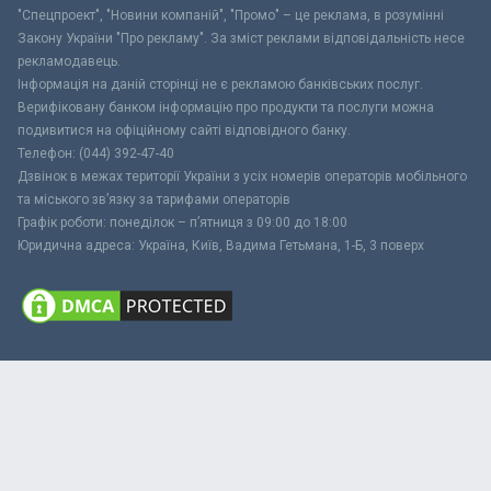
"Спецпроект", "Новини компаній", "Промо" – це реклама, в розумінні
Закону України "Про рекламу". За зміст реклами відповідальність несе
рекламодавець.
Інформація на даній сторінці не є рекламою банківських послуг.
Верифіковану банком інформацію про продукти та послуги можна
подивитися на офіційному сайті відповідного банку.
Телефон: (044) 392-47-40
Дзвінок в межах території України з усіх номерів операторів мобільного
та міського зв’язку за тарифами операторів
Графік роботи: понеділок – п’ятниця з 09:00 до 18:00
Юридична адреса: Україна, Київ, Вадима Гетьмана, 1-Б, 3 поверх