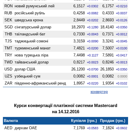
RON
новий румунський лей
6,1517
6,1757
+0.0302
+0.0210
RUB
російський рубль
0,4258
0,4333
+0.0082
+0.0037
SEK
шведська крона
2,8449
2,8693
+0.0202
+0.0126
SGD
сінгапурський долар
18,2970
18,4140
+0.1280
+0.0350
THB
таїландський бат
0,7330
0,7371
+0.0043
+0.0012
TJS
таджицький сомоні
3,3159
3,3241
+0.0090
+0.0045
TMT
туркменський манат
7,4821
7,5007
+0.0200
+0.0100
TRY
нова турецька ліра
7,4498
7,5891
+0.1127
+0.0417
TWD
тайванський долар
0,8217
0,8246
+0.0023
+0.0013
USD
долар США
26,1200
26,1850
+0.0700
+0.0350
UZS
узбецький сум
0,0082
0,0082
+0.0001
0.0000
ZAR
південно-африканський ренд
1,8957
1,9354
+0.0220
+0.0102
конвертер
Курси конвертації платіжної системи Mastercard
на 14.12.2016
Валюта
Купівля (грн.)
Продаж (грн.)
AED
дирхам ОАЕ
7,1769
7,1824
+0.0583
+0.0602