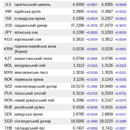
ILS
ізраїльський шекель
6,9300
6,9355
+0.0657
+0.0648
INR
індійська рупія
0,3905
0,3907
+0.0032
+0.0032
ISK
ісландська крона
0,2356
0,2357
+0.0014
+0.0013
JOD
іорданський динар
37,2290
37,2470
+0.3070
+0.3070
JPY
японська єна
0,2290
0,2293
+0.0020
+0.0019
KGS
киргизький сом
0,3810
0,3812
+0.0034
+0.0034
піденно-корейська вона
KRW
0,0226
0,0226
+0.0002
+0.0001
(Корея)
KZT
казахстанський тенге
0,0794
0,0795
+0.0005
+0.0005
MDL
молдовський лей
1,3113
1,3126
+0.0111
+0.0112
MXN
мексиканське песо
1,3016
1,3026
+0.0100
+0.0101
NOK
норвезька крона
3,1156
3,1243
+0.0130
+0.0192
NZD
ново­зеландський долар
19,0170
19,0460
+0.1860
+0.1860
PLN
польський злотий
6,3216
6,3333
+0.0715
+0.0731
RON
новий румунський лей
6,2086
6,2147
+0.0373
+0.0374
RUB
російський рубль
0,4326
0,4331
+0.0038
+0.0039
SEK
шведська крона
2,8785
2,8809
+0.0226
+0.0217
SGD
сінгапурський долар
18,5000
18,5220
+0.1560
+0.1590
THB
таїландський бат
0,7407
0,7411
+0.0056
+0.0057