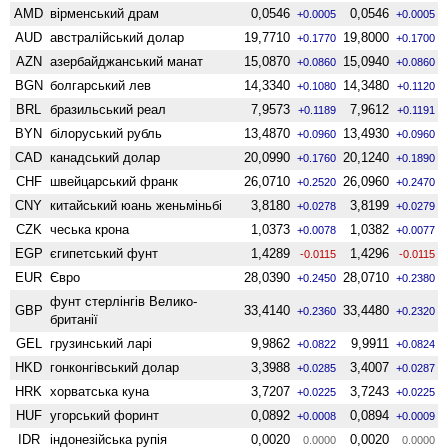
AMD
вiрменський драм
0,0546
0,0546
+0.0005
+0.0005
AUD
австралійський долар
19,7710
19,8000
+0.1770
+0.1700
AZN
азербайджанський манат
15,0870
15,0940
+0.0860
+0.0860
BGN
болгарський лев
14,3340
14,3480
+0.1080
+0.1120
BRL
бразильський реал
7,9573
7,9612
+0.1189
+0.1191
BYN
білоруський рубль
13,4870
13,4930
+0.0960
+0.0960
CAD
канадський долар
20,0990
20,1240
+0.1760
+0.1890
CHF
швейцарський франк
26,0710
26,0960
+0.2520
+0.2470
CNY
китайський юань женьмiньбi
3,8180
3,8199
+0.0278
+0.0279
CZK
чеська крона
1,0373
1,0382
+0.0078
+0.0077
EGP
єгипетський фунт
1,4289
1,4296
-0.0115
-0.0115
EUR
Євро
28,0390
28,0710
+0.2450
+0.2380
фунт стерлінгів Велико­
GBP
33,4140
33,4480
+0.2360
+0.2320
британії
GEL
грузинський ларі
9,9862
9,9911
+0.0822
+0.0824
HKD
гонконгівський долар
3,3988
3,4007
+0.0285
+0.0287
HRK
хорватська куна
3,7207
3,7243
+0.0225
+0.0225
HUF
угорський форинт
0,0892
0,0894
+0.0008
+0.0009
IDR
індонезійська рупія
0,0020
0,0020
0.0000
0.0000