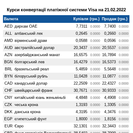
Курси конвертації платіжної системи Visa на 21.02.2022
Валюта
Купівля (грн.)
Продаж (грн.)
AED
дирхам ОАЕ
7,7311
7,7400
0.0000
0.0000
ALL
албанський лек
0,2645
0,2660
0.0000
0.0000
AMD
вiрменський драм
0,0588
0,0596
0.0000
0.0000
AUD
австралійський долар
20,3437
20,5537
0.0000
0.0000
AZN
азербайджанський манат
16,6575
16,7894
0.0000
0.0000
BGN
болгарський лев
16,4279
16,5373
0.0000
0.0000
BRL
бразильський реал
5,4859
5,5648
0.0000
0.0000
BYN
білоруський рубль
11,0428
11,0877
0.0000
0.0000
CAD
канадський долар
22,2509
22,4327
0.0000
0.0000
CHF
швейцарський франк
30,7671
30,9333
0.0000
0.0000
CNY
китайський юань женьмiньбi
4,4848
4,4908
0.0000
0.0000
CZK
чеська крона
1,3193
1,3305
0.0000
0.0000
DKK
данська крона
4,3195
4,3476
0.0000
0.0000
EGP
єгипетський фунт
1,8000
1,8156
0.0000
0.0000
EUR
Євро
32,1301
32,3443
0.0000
0.0000