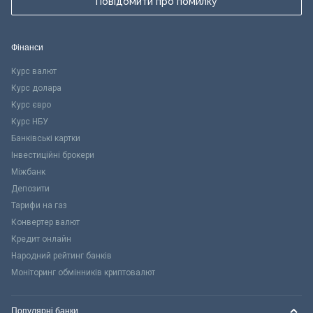
Повідомити про помилку
Фінанси
Курс валют
Курс долара
Курс євро
Курс НБУ
Банківські картки
Інвестиційні брокери
Міжбанк
Депозити
Тарифи на газ
Конвертер валют
Кредит онлайн
Народний рейтинг банків
Моніторинг обмінників криптовалют
Популярні банки