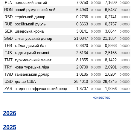
PLN
польський злотий
7,0750
7,1699
0.0000
0.0000
RON
новий румунський лей
6,4943
6,5487
0.0000
0.0000
RSD
сербський динар
0,2736
0,2741
0.0000
0.0000
RUB
російський рубль
0,3663
0,3757
0.0000
0.0000
SEK
шведська крона
3,0141
3,0644
0.0000
0.0000
SGD
сінгапурський долар
21,0847
21,1854
0.0000
0.0000
THB
таїландський бат
0,8820
0,8863
0.0000
0.0000
TJS
таджицький сомоні
2,5134
2,5155
0.0000
0.0000
TMT
туркменський манат
8,1355
8,1422
0.0000
0.0000
TRY
нова турецька ліра
2,0700
2,0901
0.0000
0.0000
TWD
тайванський долар
1,0185
1,0204
0.0000
0.0000
USD
долар США
28,4010
28,4245
0.0000
0.0000
ZAR
південно-африканський ренд
1,8707
1,9056
0.0000
0.0000
конвертер
2026
2025