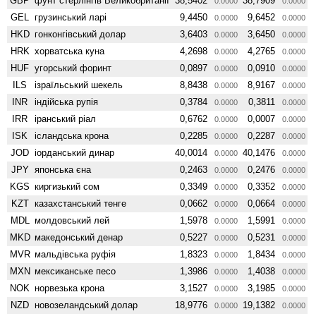
GBP
фунт стерлінгів Велико­британії
38,5402
38,7909
0.0000
0.0000
GEL
грузинський ларі
9,4450
9,6452
0.0000
0.0000
HKD
гонконгівський долар
3,6403
3,6450
0.0000
0.0000
HRK
хорватська куна
4,2698
4,2765
0.0000
0.0000
HUF
угорський форинт
0,0897
0,0910
0.0000
0.0000
ILS
ізраїльський шекель
8,8438
8,9167
0.0000
0.0000
INR
індійська рупія
0,3784
0,3811
0.0000
0.0000
IRR
іранський ріал
0,6762
0,0007
0.0000
0.0000
ISK
ісландська крона
0,2285
0,2287
0.0000
0.0000
JOD
іорданський динар
40,0014
40,1476
0.0000
0.0000
JPY
японська єна
0,2463
0,2476
0.0000
0.0000
KGS
киргизький сом
0,3349
0,3352
0.0000
0.0000
KZT
казахстанський тенге
0,0662
0,0664
0.0000
0.0000
MDL
молдовський лей
1,5978
1,5991
0.0000
0.0000
MKD
македонський денар
0,5227
0,5231
0.0000
0.0000
MVR
мальдівська руфія
1,8323
1,8434
0.0000
0.0000
MXN
мексиканське песо
1,3986
1,4038
0.0000
0.0000
NOK
норвезька крона
3,1527
3,1985
0.0000
0.0000
NZD
ново­зеландський долар
18,9776
19,1382
0.0000
0.0000