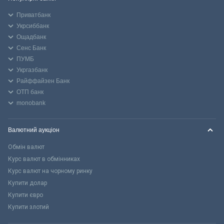
Приватбанк
Укрсиббанк
Ощадбанк
Сенс Банк
ПУМБ
Укргазбанк
Райффайзен Банк
ОТП банк
monobank
Валютний аукціон
Обмін валют
Курс валют в обмінниках
Курс валют на чорному ринку
Купити долар
Купити євро
Купити злотий