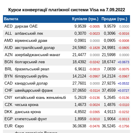
Курси конвертації платіжної системи Visa на 7.09.2022
Валюта
Купівля (грн.)
Продаж (грн.)
AED
дирхам ОАЕ
9,9539
9,9579
-0.0005
0.0000
ALL
албанський лек
0,3070
0,3096
-0.0023
-0.0016
AMD
вiрменський драм
0,0901
0,0905
0.0000
-0.0008
AUD
австралійський долар
24,5960
24,9981
-0.1828
-0.0805
AZN
азербайджанський манат
21,4477
21,5998
0.0000
0.0000
BGN
болгарський лев
18,4392
18,6747
-0.0242
+0.0673
BRL
бразильський реал
6,9611
7,0839
-0.0819
-0.0075
BYN
білоруський рубль
14,2124
14,2124
-0.0967
-0.0967
CAD
канадський долар
27,7601
27,9276
0.0000
+0.0532
CHF
швейцарський франк
37,0650
37,4559
-0.0114
+0.0727
CNY
китайський юань женьмiньбi
5,2619
5,2645
-0.0136
-0.0136
CZK
чеська крона
1,4673
1,4876
-0.0024
-0.0110
DKK
данська крона
4,8502
4,9113
-0.0365
-0.0232
EGP
єгипетський фунт
1,8959
1,9064
-0.0010
-0.0013
EUR
Євро
36,0638
36,5245
-0.0476
-0.1756