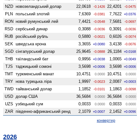
NZD
ново­зеландський долар
22,0618
22,4201
-0.1426
-0.0475
PLN
польський злотий
7,6369
7,7622
-0.0381
+0.0376
RON
новий румунський лей
7,4421
7,5681
-0.0548
-0.0697
RSD
сербський динар
0,3088
0,3091
-0.0036
-0.0036
RUB
російський рубль
0,5880
0,6026
-0.0021
-0.0074
SEK
шведська крона
3,3655
3,4138
+0.0080
-0.0076
SGD
сінгапурський долар
25,9645
26,1184
-0.0888
+0.0168
THB
таїландський бат
0,9956
1,0065
+0.0038
+0.0049
TJS
таджицький сомоні
3,5698
3,5698
+0.0006
+0.0006
TMT
туркменський манат
10,4751
10,4751
0.0000
0.0000
TRY
нова турецька ліра
1,9997
2,0087
-0.0023
+0.0003
TWD
тайванський долар
1,1852
1,1863
-0.0101
-0.0098
USD
долар США
36,5684
36,5684
0.0000
0.0000
UZS
узбецький сум
0,0033
0,0033
0.0000
0.0000
ZAR
південно-африканський ренд
2,1079
2,1452
+0.0007
+0.0096
конвертер
2026