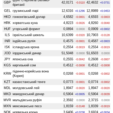
фунт стерлінгів Велико­
GBP
42,0171
42,4632
-0.0110
+0.0731
британії
GEL
грузинський ларі
12,6316
12,8989
+0.1296
+0.0453
HKD
гонконгівський долар
4,6582
4,6593
-0.0001
-0.0003
HRK
хорватська куна
4,8223
4,8260
-0.0026
-0.0040
HUF
угорський форинт
0,0894
0,0909
0.0000
+0.0002
ILS
ізраїльський шекель
10,6399
10,7903
-0.0320
-0.0128
INR
індійська рупія
0,4575
0,4587
-0.0001
+0.0003
ISK
ісландська крона
0,2554
0,2554
-0.0019
-0.0019
JOD
іорданський динар
51,5048
51,6503
0.0000
0.0000
JPY
японська єна
0,2555
0,2608
-0.0042
-0.0007
KGS
киргизький сом
0,4512
0,4512
-0.0008
-0.0008
піденно-корейська вона
KRW
0,0268
0,0268
-0.0001
-0.0002
(Корея)
KZT
казахстанський тенге
0,0773
0,0774
-0.0001
-0.0002
MDL
молдовський лей
1,8947
1,8947
-0.0020
-0.0020
MKD
македонський денар
0,5904
0,5904
+0.0005
-0.0039
MVR
мальдівська руфія
2,3592
2,3715
0.0000
0.0000
MXN
мексиканське песо
1,8159
1,8339
-0.0148
-0.0019
NOK
норвезька крона
3,6406
3,6924
+0.0238
+0.0034