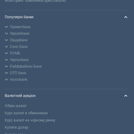
Моніторинг обмінників криптовалют
Популярні банки
Приватбанк
Укрсиббанк
Ощадбанк
Сенс Банк
ПУМБ
Укргазбанк
Райффайзен Банк
ОТП банк
monobank
Валютний аукціон
Обмін валют
Курс валют в обмінниках
Курс валют на чорному ринку
Купити долар