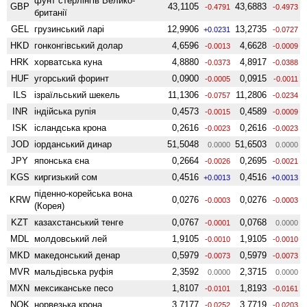
фунт стерлінгів Велико­
GBP
43,1105
43,6883
-0.4791
-0.4973
британії
GEL
грузинський ларі
12,9906
13,2735
+0.0231
-0.0727
HKD
гонконгівський долар
4,6596
4,6628
-0.0013
-0.0009
HRK
хорватська куна
4,8880
4,8917
-0.0373
-0.0388
HUF
угорський форинт
0,0900
0,0915
-0.0005
-0.0011
ILS
ізраїльський шекель
11,1306
11,2806
-0.0757
-0.0234
INR
індійська рупія
0,4573
0,4589
-0.0015
-0.0009
ISK
ісландська крона
0,2616
0,2616
-0.0023
-0.0023
JOD
іорданський динар
51,5048
51,6503
0.0000
0.0000
JPY
японська єна
0,2664
0,2695
-0.0026
-0.0021
KGS
киргизький сом
0,4516
0,4516
+0.0013
+0.0013
піденно-корейська вона
KRW
0,0276
0,0276
-0.0003
-0.0003
(Корея)
KZT
казахстанський тенге
0,0767
0,0768
-0.0001
0.0000
MDL
молдовський лей
1,9105
1,9105
-0.0010
-0.0010
MKD
македонський денар
0,5979
0,5979
-0.0073
-0.0073
MVR
мальдівська руфія
2,3592
2,3715
0.0000
0.0000
MXN
мексиканське песо
1,8107
1,8193
-0.0101
-0.0161
NOK
норвезька крона
3,7177
3,7719
-0.0252
-0.0203