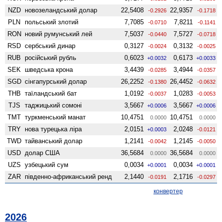
NZD
ново­зеландський долар
22,5408
22,9357
-0.2926
-0.1718
PLN
польський злотий
7,7085
7,8211
-0.0710
-0.1141
RON
новий румунський лей
7,5037
7,5727
-0.0440
-0.0718
RSD
сербський динар
0,3127
0,3132
-0.0024
-0.0025
RUB
російський рубль
0,6023
0,6173
+0.0032
+0.0033
SEK
шведська крона
3,4439
3,4944
-0.0285
-0.0357
SGD
сінгапурський долар
26,2252
26,4452
-0.1380
-0.0632
THB
таїландський бат
1,0192
1,0283
-0.0037
-0.0053
TJS
таджицький сомоні
3,5667
3,5667
+0.0006
+0.0006
TMT
туркменський манат
10,4751
10,4751
0.0000
0.0000
TRY
нова турецька ліра
2,0151
2,0248
+0.0003
-0.0121
TWD
тайванський долар
1,2141
1,2145
-0.0042
-0.0050
USD
долар США
36,5684
36,5684
0.0000
0.0000
UZS
узбецький сум
0,0034
0,0034
+0.0001
+0.0001
ZAR
південно-африканський ренд
2,1440
2,1716
-0.0191
-0.0297
конвертер
2026