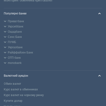
Моніторинг обмінників криптовалют
Популярні банки
Приватбанк
Укрсиббанк
Ощадбанк
Сенс Банк
ПУМБ
Укргазбанк
Райффайзен Банк
ОТП банк
monobank
Валютний аукціон
Обмін валют
Курс валют в обмінниках
Курс валют на чорному ринку
Купити долар