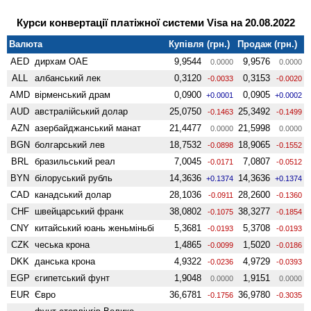
Курси конвертації платіжної системи Visa на 20.08.2022
Валюта
Купівля (грн.)
Продаж (грн.)
AED
дирхам ОАЕ
9,9544
9,9576
0.0000
0.0000
ALL
албанський лек
0,3120
0,3153
-0.0033
-0.0020
AMD
вiрменський драм
0,0900
0,0905
+0.0001
+0.0002
AUD
австралійський долар
25,0750
25,3492
-0.1463
-0.1499
AZN
азербайджанський манат
21,4477
21,5998
0.0000
0.0000
BGN
болгарський лев
18,7532
18,9065
-0.0898
-0.1552
BRL
бразильський реал
7,0045
7,0807
-0.0171
-0.0512
BYN
білоруський рубль
14,3636
14,3636
+0.1374
+0.1374
CAD
канадський долар
28,1036
28,2600
-0.0911
-0.1360
CHF
швейцарський франк
38,0802
38,3277
-0.1075
-0.1854
CNY
китайський юань женьмiньбi
5,3681
5,3708
-0.0193
-0.0193
CZK
чеська крона
1,4865
1,5020
-0.0099
-0.0186
DKK
данська крона
4,9322
4,9729
-0.0236
-0.0393
EGP
єгипетський фунт
1,9048
1,9151
0.0000
0.0000
EUR
Євро
36,6781
36,9780
-0.1756
-0.3035