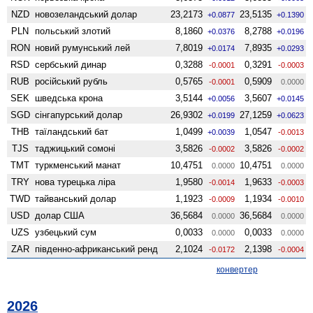
NZD
ново­зеландський долар
23,2173
23,5135
+0.0877
+0.1390
PLN
польський злотий
8,1860
8,2788
+0.0376
+0.0196
RON
новий румунський лей
7,8019
7,8935
+0.0174
+0.0293
RSD
сербський динар
0,3288
0,3291
-0.0001
-0.0003
RUB
російський рубль
0,5765
0,5909
-0.0001
0.0000
SEK
шведська крона
3,5144
3,5607
+0.0056
+0.0145
SGD
сінгапурський долар
26,9302
27,1259
+0.0199
+0.0623
THB
таїландський бат
1,0499
1,0547
+0.0039
-0.0013
TJS
таджицький сомоні
3,5826
3,5826
-0.0002
-0.0002
TMT
туркменський манат
10,4751
10,4751
0.0000
0.0000
TRY
нова турецька ліра
1,9580
1,9633
-0.0014
-0.0003
TWD
тайванський долар
1,1923
1,1934
-0.0009
-0.0010
USD
долар США
36,5684
36,5684
0.0000
0.0000
UZS
узбецький сум
0,0033
0,0033
0.0000
0.0000
ZAR
південно-африканський ренд
2,1024
2,1398
-0.0172
-0.0004
конвертер
2026