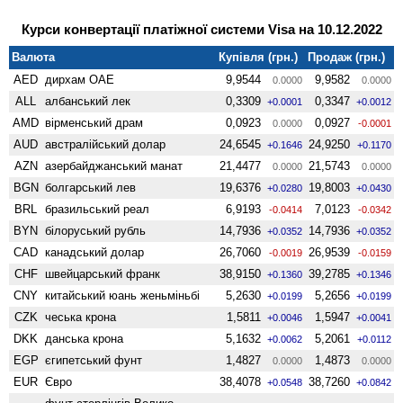
Курси конвертації платіжної системи Visa на 10.12.2022
Валюта
Купівля (грн.)
Продаж (грн.)
AED
дирхам ОАЕ
9,9544
9,9582
0.0000
0.0000
ALL
албанський лек
0,3309
0,3347
+0.0001
+0.0012
AMD
вiрменський драм
0,0923
0,0927
0.0000
-0.0001
AUD
австралійський долар
24,6545
24,9250
+0.1646
+0.1170
AZN
азербайджанський манат
21,4477
21,5743
0.0000
0.0000
BGN
болгарський лев
19,6376
19,8003
+0.0280
+0.0430
BRL
бразильський реал
6,9193
7,0123
-0.0414
-0.0342
BYN
білоруський рубль
14,7936
14,7936
+0.0352
+0.0352
CAD
канадський долар
26,7060
26,9539
-0.0019
-0.0159
CHF
швейцарський франк
38,9150
39,2785
+0.1360
+0.1346
CNY
китайський юань женьмiньбi
5,2630
5,2656
+0.0199
+0.0199
CZK
чеська крона
1,5811
1,5947
+0.0046
+0.0041
DKK
данська крона
5,1632
5,2061
+0.0062
+0.0112
EGP
єгипетський фунт
1,4827
1,4873
0.0000
0.0000
EUR
Євро
38,4078
38,7260
+0.0548
+0.0842