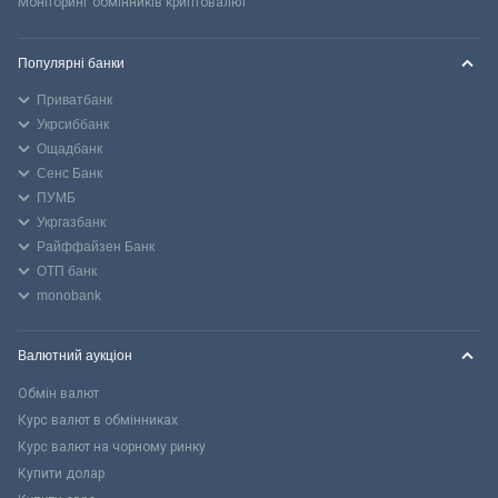
Моніторинг обмінників криптовалют
Популярні банки
Приватбанк
Укрсиббанк
Ощадбанк
Сенс Банк
ПУМБ
Укргазбанк
Райффайзен Банк
ОТП банк
monobank
Валютний аукціон
Обмін валют
Курс валют в обмінниках
Курс валют на чорному ринку
Купити долар