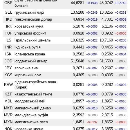
фунт стерлінгів Велико­
GBP
44,6281
45,0742
+0.1938
+0.2742
британії
GEL
грузинський ларі
13,5188
13,8255
+0.0249
+0.0261
HKD
гонконгівський долар
4,6934
4,7001
+0.0019
+0.0009
HRK
хорватська куна
5,1070
5,1106
+0.0005
+0.0005
HUF
угорський форинт
0,0918
0,0932
+0.0002
-0.0005
ILS
ізраїльський шекель
10,6325
10,7160
+0.0422
+0.0288
INR
індійська рупія
0,4441
0,4455
+0.0007
+0.0009
ISK
ісландська крона
0,2582
0,2582
+0.0004
+0.0004
JOD
іорданський динар
51,5048
51,6503
0.0000
0.0000
JPY
японська єна
0,2671
0,2697
+0.0007
+0.0013
KGS
киргизький сом
0,4305
0,4305
0.0000
0.0000
піденно-корейська вона
KRW
0,0281
0,0282
+0.0003
+0.0004
(Корея)
KZT
казахстанський тенге
0,0778
0,0779
+0.0003
+0.0003
MDL
молдовський лей
1,8957
1,8957
+0.0010
+0.0010
MKD
македонський денар
0,6259
0,6259
+0.0016
+0.0016
MVR
мальдівська руфія
2,3592
2,3715
0.0000
0.0000
MXN
мексиканське песо
1,8451
1,8652
-0.0137
-0.0005
NOK
норвезька крона
3,6375
3,6855
+0.0012
+0.0063