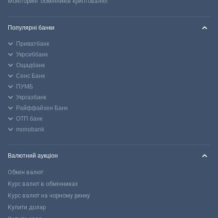
Моніторинг обмінників криптовалют
Популярні банки
Приватбанк
Укрсиббанк
Ощадбанк
Сенс Банк
ПУМБ
Укргазбанк
Райффайзен Банк
ОТП банк
monobank
Валютний аукціон
Обмін валют
Курс валют в обмінниках
Курс валют на чорному ринку
Купити долар