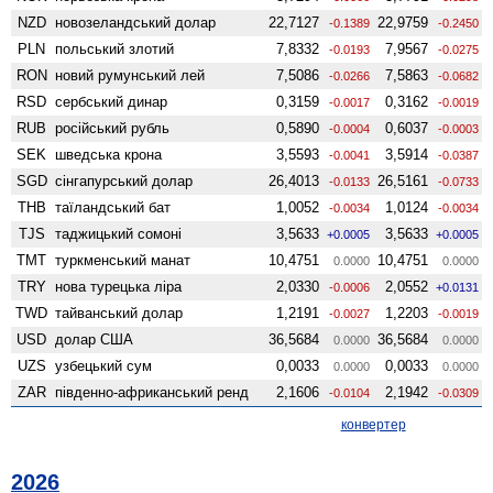
NZD
ново­зеландський долар
22,7127
22,9759
-0.1389
-0.2450
PLN
польський злотий
7,8332
7,9567
-0.0193
-0.0275
RON
новий румунський лей
7,5086
7,5863
-0.0266
-0.0682
RSD
сербський динар
0,3159
0,3162
-0.0017
-0.0019
RUB
російський рубль
0,5890
0,6037
-0.0004
-0.0003
SEK
шведська крона
3,5593
3,5914
-0.0041
-0.0387
SGD
сінгапурський долар
26,4013
26,5161
-0.0133
-0.0733
THB
таїландський бат
1,0052
1,0124
-0.0034
-0.0034
TJS
таджицький сомоні
3,5633
3,5633
+0.0005
+0.0005
TMT
туркменський манат
10,4751
10,4751
0.0000
0.0000
TRY
нова турецька ліра
2,0330
2,0552
-0.0006
+0.0131
TWD
тайванський долар
1,2191
1,2203
-0.0027
-0.0019
USD
долар США
36,5684
36,5684
0.0000
0.0000
UZS
узбецький сум
0,0033
0,0033
0.0000
0.0000
ZAR
південно-африканський ренд
2,1606
2,1942
-0.0104
-0.0309
конвертер
2026