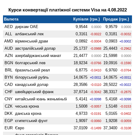
Курси конвертації платіжної системи Visa на 4.08.2022
Валюта
Купівля (грн.)
Продаж (грн.)
AED
дирхам ОАЕ
9,9544
9,9579
0.0000
0.0000
ALL
албанський лек
0,3161
0,3181
-0.0022
-0.0032
AMD
вiрменський драм
0,0892
0,0903
-0.0004
+0.0002
AUD
австралійський долар
25,1737
25,4443
-0.0988
-0.2962
AZN
азербайджанський манат
21,4477
21,5998
0.0000
0.0000
BGN
болгарський лев
18,9234
19,0916
-0.0766
-0.1590
BRL
бразильський реал
6,8775
6,9760
-0.0410
-0.0764
BYN
білоруський рубль
14,0675
14,0675
+0.0011
+0.0011
CAD
канадський долар
28,3586
28,5022
-0.0110
+0.0022
CHF
швейцарський франк
37,8714
38,3317
-0.3042
-0.2875
CNY
китайський юань женьмiньбi
5,4141
5,4168
+0.0098
+0.0098
CZK
чеська крона
1,5008
1,5148
-0.0057
-0.0153
DKK
данська крона
4,9733
5,0165
-0.0191
-0.0402
EGP
єгипетський фунт
1,9097
1,9208
-0.0060
-0.0059
EUR
Євро
37,0109
37,3400
-0.1499
-0.3108