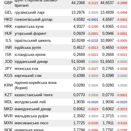
фунт стерлінгів Велико­
GBP
44,2368
44,6537
-0.2121
-0.2889
британії
GEL
грузинський ларі
13,2976
13,4939
0.0000
-0.0499
HKD
гонконгівський долар
4,6582
4,6587
+0.0001
-0.0002
HRK
хорватська куна
4,9327
4,9365
-0.0295
-0.0310
HUF
угорський форинт
0,0929
0,0946
-0.0001
-0.0001
ILS
ізраїльський шекель
10,8248
10,8997
+0.0233
-0.0009
INR
індійська рупія
0,4617
0,4650
-0.0013
-0.0009
ISK
ісландська крона
0,2669
0,2669
-0.0022
-0.0022
JOD
іорданський динар
51,5048
51,6503
0.0000
0.0000
JPY
японська єна
0,2718
0,2765
-0.0027
-0.0039
KGS
киргизький сом
0,4398
0,4398
0.0000
0.0000
піденно-корейська вона
KRW
0,0280
0,0280
0.0000
0.0000
(Корея)
KZT
казахстанський тенге
0,0770
0,0770
0.0000
-0.0001
MDL
молдовський лей
1,9036
1,9036
+0.0020
+0.0020
MKD
македонський денар
0,6062
0,6062
-0.0023
-0.0023
MVR
мальдівська руфія
2,3592
2,3715
0.0000
0.0000
MXN
мексиканське песо
1,7725
1,7911
-0.0100
-0.0116
NOK
норвезька крона
3,7294
3,7791
-0.0066
-0.0298