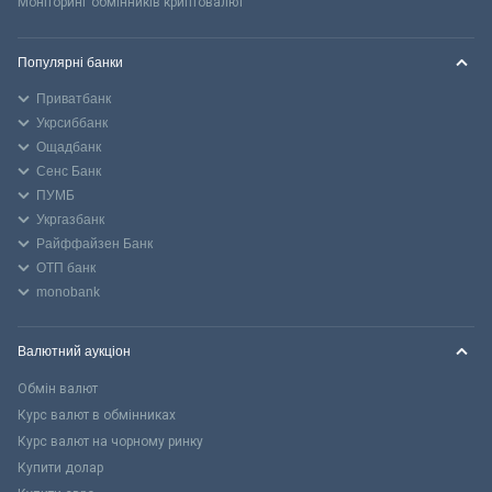
Моніторинг обмінників криптовалют
Популярні банки
Приватбанк
Укрсиббанк
Ощадбанк
Сенс Банк
ПУМБ
Укргазбанк
Райффайзен Банк
ОТП банк
monobank
Валютний аукціон
Обмін валют
Курс валют в обмінниках
Курс валют на чорному ринку
Купити долар