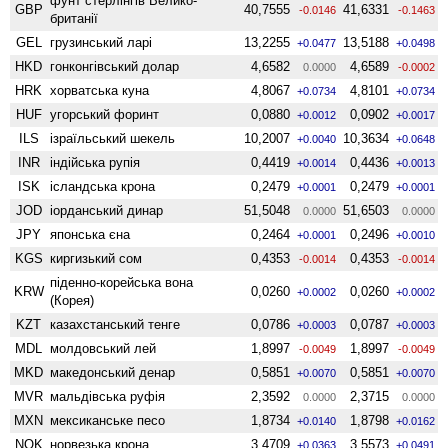
фунт стерлінгів Велико­
GBP
40,7555
41,6331
-0.0146
-0.1463
британії
GEL
грузинський ларі
13,2255
13,5188
+0.0477
+0.0498
HKD
гонконгівський долар
4,6582
4,6589
0.0000
-0.0002
HRK
хорватська куна
4,8067
4,8101
+0.0734
+0.0734
HUF
угорський форинт
0,0880
0,0902
+0.0012
+0.0017
ILS
ізраїльський шекель
10,2007
10,3634
+0.0040
+0.0648
INR
індійська рупія
0,4419
0,4436
+0.0014
+0.0013
ISK
ісландська крона
0,2479
0,2479
+0.0001
+0.0001
JOD
іорданський динар
51,5048
51,6503
0.0000
0.0000
JPY
японська єна
0,2464
0,2496
+0.0001
+0.0010
KGS
киргизький сом
0,4353
0,4353
-0.0014
-0.0014
піденно-корейська вона
KRW
0,0260
0,0260
+0.0002
+0.0002
(Корея)
KZT
казахстанський тенге
0,0786
0,0787
+0.0003
+0.0003
MDL
молдовський лей
1,8997
1,8997
-0.0049
-0.0049
MKD
македонський денар
0,5851
0,5851
+0.0070
+0.0070
MVR
мальдівська руфія
2,3592
2,3715
0.0000
0.0000
MXN
мексиканське песо
1,8734
1,8798
+0.0140
+0.0162
NOK
норвезька крона
3,4709
3,5573
+0.0363
+0.0491