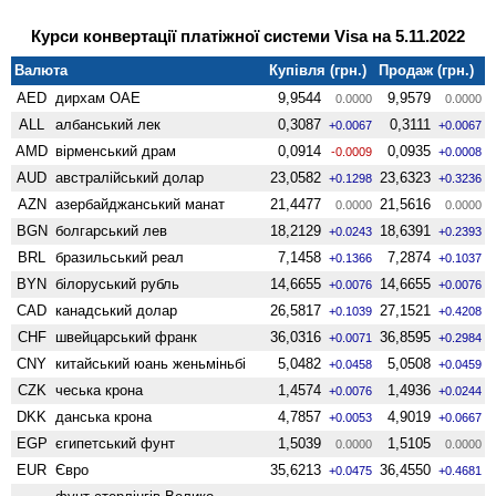
Курси конвертації платіжної системи Visa на 5.11.2022
Валюта
Купівля (грн.)
Продаж (грн.)
AED
дирхам ОАЕ
9,9544
9,9579
0.0000
0.0000
ALL
албанський лек
0,3087
0,3111
+0.0067
+0.0067
AMD
вiрменський драм
0,0914
0,0935
-0.0009
+0.0008
AUD
австралійський долар
23,0582
23,6323
+0.1298
+0.3236
AZN
азербайджанський манат
21,4477
21,5616
0.0000
0.0000
BGN
болгарський лев
18,2129
18,6391
+0.0243
+0.2393
BRL
бразильський реал
7,1458
7,2874
+0.1366
+0.1037
BYN
білоруський рубль
14,6655
14,6655
+0.0076
+0.0076
CAD
канадський долар
26,5817
27,1521
+0.1039
+0.4208
CHF
швейцарський франк
36,0316
36,8595
+0.0071
+0.2984
CNY
китайський юань женьмiньбi
5,0482
5,0508
+0.0458
+0.0459
CZK
чеська крона
1,4574
1,4936
+0.0076
+0.0244
DKK
данська крона
4,7857
4,9019
+0.0053
+0.0667
EGP
єгипетський фунт
1,5039
1,5105
0.0000
0.0000
EUR
Євро
35,6213
36,4550
+0.0475
+0.4681