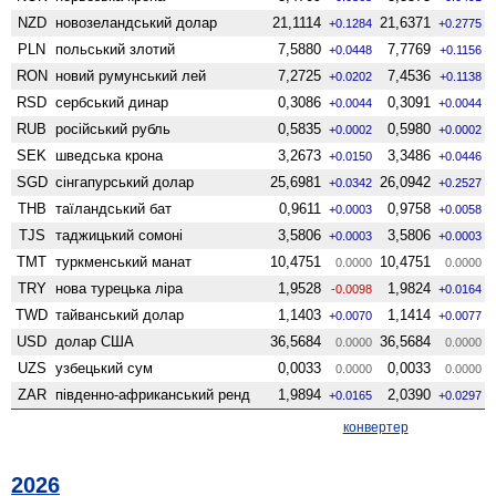
NZD
ново­зеландський долар
21,1114
21,6371
+0.1284
+0.2775
PLN
польський злотий
7,5880
7,7769
+0.0448
+0.1156
RON
новий румунський лей
7,2725
7,4536
+0.0202
+0.1138
RSD
сербський динар
0,3086
0,3091
+0.0044
+0.0044
RUB
російський рубль
0,5835
0,5980
+0.0002
+0.0002
SEK
шведська крона
3,2673
3,3486
+0.0150
+0.0446
SGD
сінгапурський долар
25,6981
26,0942
+0.0342
+0.2527
THB
таїландський бат
0,9611
0,9758
+0.0003
+0.0058
TJS
таджицький сомоні
3,5806
3,5806
+0.0003
+0.0003
TMT
туркменський манат
10,4751
10,4751
0.0000
0.0000
TRY
нова турецька ліра
1,9528
1,9824
-0.0098
+0.0164
TWD
тайванський долар
1,1403
1,1414
+0.0070
+0.0077
USD
долар США
36,5684
36,5684
0.0000
0.0000
UZS
узбецький сум
0,0033
0,0033
0.0000
0.0000
ZAR
південно-африканський ренд
1,9894
2,0390
+0.0165
+0.0297
конвертер
2026