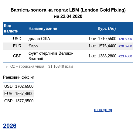
Вартість золота на торгах LBM (London Gold Fixing)
на 22.04.2020
Код
Найменування
Курс (Au)
валюти
USD
долар США
1
1710,5500
Oz
+28.5000
EUR
Євро
1
1576,4400
Oz
+28.6200
фунт стерлінгів Велико­
GBP
1
1388,2800
Oz
+23.4600
британії
Oz – тройська унція = 31.10348 грам
Ранковий фіксінг
USD
1702,6500
EUR
1567,4600
GBP
1377,9500
конвертер
2026