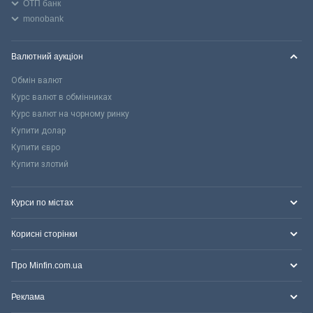
ОТП банк
monobank
Валютний аукціон
Обмін валют
Курс валют в обмінниках
Курс валют на чорному ринку
Купити долар
Купити євро
Купити злотий
Курси по містах
Корисні сторінки
Про Minfin.com.ua
Реклама