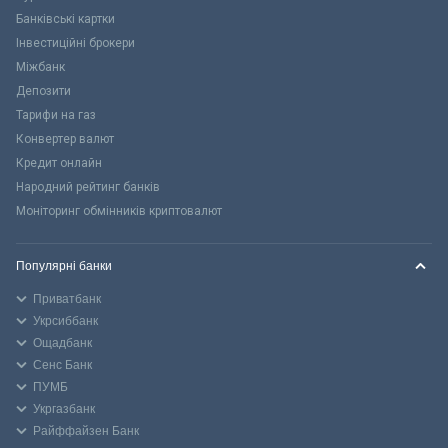
Банківські картки
Інвестиційні брокери
Міжбанк
Депозити
Тарифи на газ
Конвертер валют
Кредит онлайн
Народний рейтинг банків
Моніторинг обмінників криптовалют
Популярні банки
Приватбанк
Укрсиббанк
Ощадбанк
Сенс Банк
ПУМБ
Укргазбанк
Райффайзен Банк