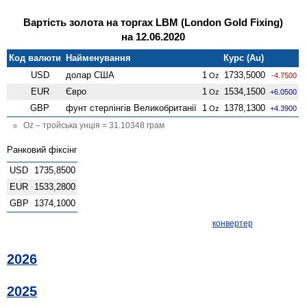
Вартість золота на торгах LBM (London Gold Fixing)
на 12.06.2020
Код валюти
Найменування
Курс (Au)
USD
долар США
1
1733,5000
Oz
-4.7500
EUR
Євро
1
1534,1500
Oz
+6.0500
GBP
фунт стерлінгів Велико­британії
1
1378,1300
Oz
+4.3900
Oz – тройська унція = 31.10348 грам
Ранковий фіксінг
USD
1735,8500
EUR
1533,2800
GBP
1374,1000
конвертер
2026
2025