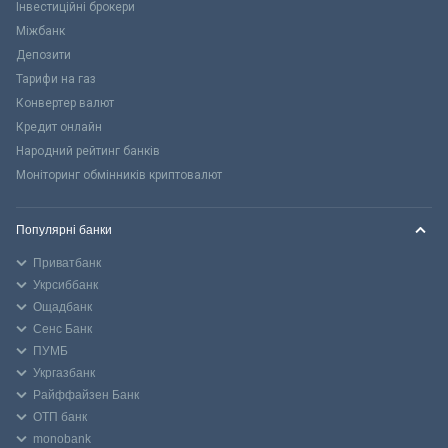
Інвестиційні брокери
Міжбанк
Депозити
Тарифи на газ
Конвертер валют
Кредит онлайн
Народний рейтинг банків
Моніторинг обмінників криптовалют
Популярні банки
Приватбанк
Укрсиббанк
Ощадбанк
Сенс Банк
ПУМБ
Укргазбанк
Райффайзен Банк
ОТП банк
monobank