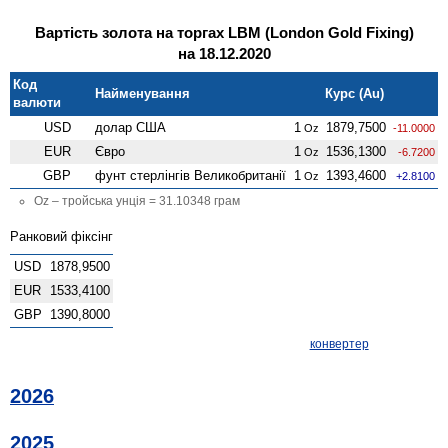
Вартість золота на торгах LBM (London Gold Fixing)
на 18.12.2020
Код
Найменування
Курс (Au)
валюти
USD
долар США
1
1879,7500
Oz
-11.0000
EUR
Євро
1
1536,1300
Oz
-6.7200
GBP
фунт стерлінгів Велико­британії
1
1393,4600
Oz
+2.8100
Oz – тройська унція = 31.10348 грам
Ранковий фіксінг
USD
1878,9500
EUR
1533,4100
GBP
1390,8000
конвертер
2026
2025