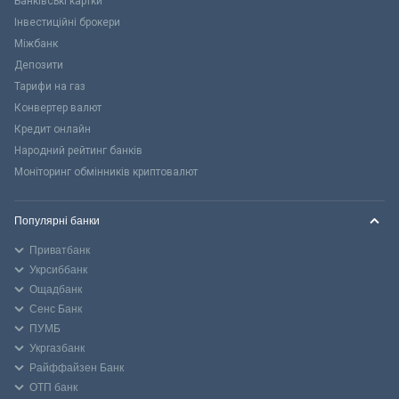
Банківські картки
Інвестиційні брокери
Міжбанк
Депозити
Тарифи на газ
Конвертер валют
Кредит онлайн
Народний рейтинг банків
Моніторинг обмінників криптовалют
Популярні банки
Приватбанк
Укрсиббанк
Ощадбанк
Сенс Банк
ПУМБ
Укргазбанк
Райффайзен Банк
ОТП банк