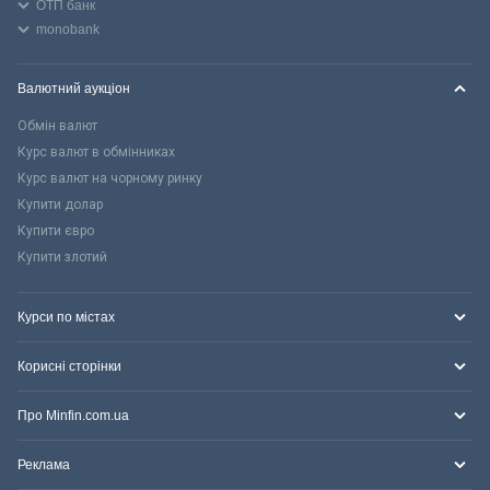
ОТП банк
monobank
Валютний аукціон
Обмін валют
Курс валют в обмінниках
Курс валют на чорному ринку
Купити долар
Купити євро
Купити злотий
Курси по містах
Корисні сторінки
Про Minfin.com.ua
Реклама