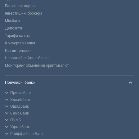
Банківські картки
Інвестиційні брокери
Міжбанк
Депозити
Тарифи на газ
Конвертер валют
Кредит онлайн
Народний рейтинг банків
Моніторинг обмінників криптовалют
Популярні банки
Приватбанк
Укрсиббанк
Ощадбанк
Сенс Банк
ПУМБ
Укргазбанк
Райффайзен Банк