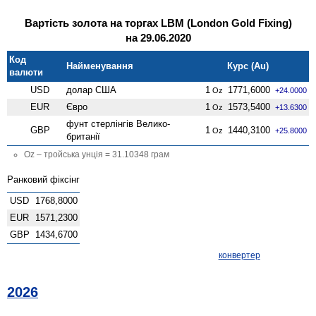
Вартість золота на торгах LBM (London Gold Fixing)
на 29.06.2020
Код
Найменування
Курс (Au)
валюти
USD
долар США
1
1771,6000
Oz
+24.0000
EUR
Євро
1
1573,5400
Oz
+13.6300
фунт стерлінгів Велико­
GBP
1
1440,3100
Oz
+25.8000
британії
Oz – тройська унція = 31.10348 грам
Ранковий фіксінг
USD
1768,8000
EUR
1571,2300
GBP
1434,6700
конвертер
2026