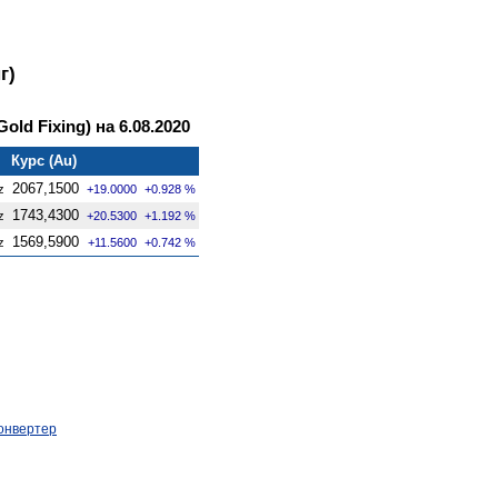
г)
ld Fixing) на 6.08.2020
Курс (Au)
2067,1500
z
+19.0000
+0.928 %
1743,4300
z
+20.5300
+1.192 %
1569,5900
z
+11.5600
+0.742 %
онвертер