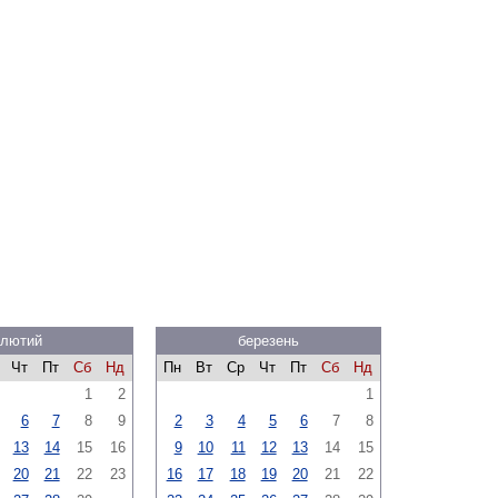
лютий
березень
Чт
Пт
Сб
Нд
Пн
Вт
Ср
Чт
Пт
Сб
Нд
1
2
1
6
7
8
9
2
3
4
5
6
7
8
13
14
15
16
9
10
11
12
13
14
15
20
21
22
23
16
17
18
19
20
21
22