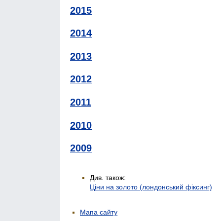
2015
2014
2013
2012
2011
2010
2009
Див. також:
Ціни на золото (лондонський фіксинг)
Мапа сайту