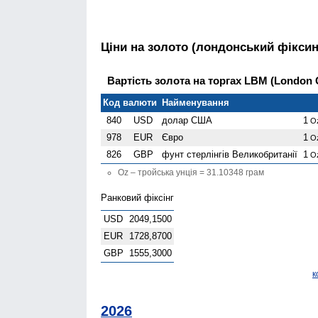
Ціни на золото (лондонський фіксин
Вартість золота на торгах LBM (London Go
Код валюти
Найменування
840
USD
долар США
1
O
978
EUR
Євро
1
O
826
GBP
фунт стерлінгів Велико­британії
1
O
Oz – тройська унція = 31.10348 грам
Ранковий фіксінг
USD
2049,1500
EUR
1728,8700
GBP
1555,3000
к
2026