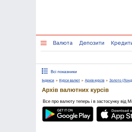
Валюта
Депозити
Кредит
Всі показники
Індекси
»
Курси валют
»
Архів курсів
»
Золото (Лонд
Архів валютних курсів
Все про валюту теперь і в застосунку від М