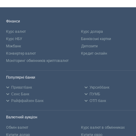
Фінанси
Курс валют
Курс долара
Курс НБУ
Банківські картки
Міжбанк
Депозити
Конвертер валют
Кредит онлайн
Моніторинг обмінників криптовалют
Популярні банки
Приватбанк
Укрсиббанк
Сенс Банк
ПУМБ
Райффайзен Банк
ОТП банк
Валютний аукціон
Обмін валют
Курс валют в обмінниках
Купити долар
Купити євро