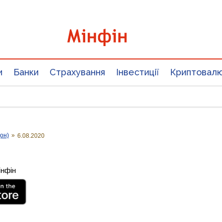
и
Банки
Страхування
Інвестиції
Криптовал
он)
»
6.08.2020
інфін