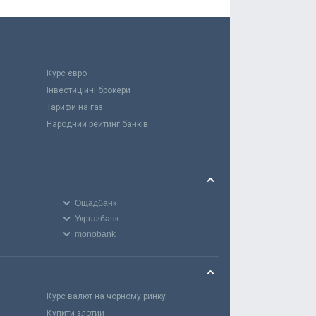
Курс євро
Інвестиційні брокери
Тарифи на газ
Народний рейтинг банків
Ощадбанк
Укргазбанк
monobank
Курс валют на чорному ринку
Купити злотий