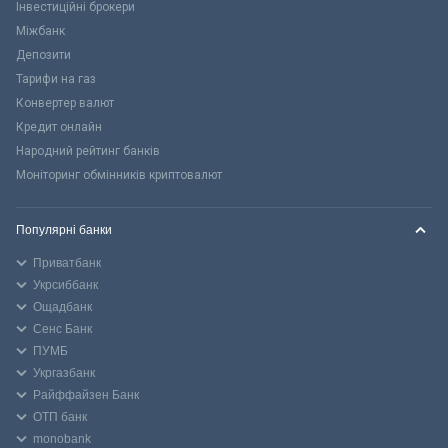
Інвестиційні брокери
Міжбанк
Депозити
Тарифи на газ
Конвертер валют
Кредит онлайн
Народний рейтинг банків
Моніторинг обмінників криптовалют
Популярні банки
Приватбанк
Укрсиббанк
Ощадбанк
Сенс Банк
ПУМБ
Укргазбанк
Райффайзен Банк
ОТП банк
monobank