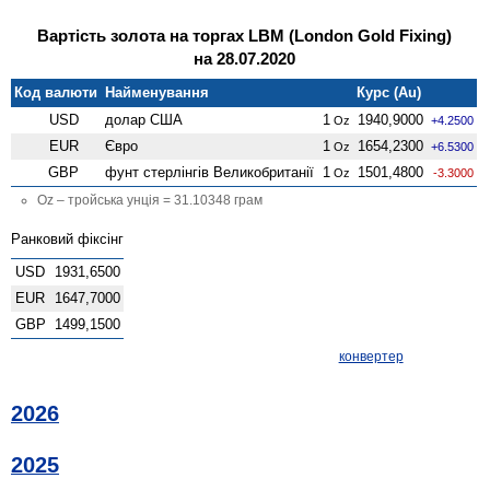
Вартість золота на торгах LBM (London Gold Fixing)
на 28.07.2020
Код валюти
Найменування
Курс (Au)
USD
долар США
1
1940,9000
Oz
+4.2500
EUR
Євро
1
1654,2300
Oz
+6.5300
GBP
фунт стерлінгів Велико­британії
1
1501,4800
Oz
-3.3000
Oz – тройська унція = 31.10348 грам
Ранковий фіксінг
USD
1931,6500
EUR
1647,7000
GBP
1499,1500
конвертер
2026
2025