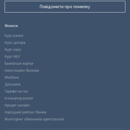
Повідомити про помилку
Фінанси
Курс валют
Курс долара
Курс євро
Курс НБУ
Банківські картки
Інвестиційні брокери
Міжбанк
Депозити
Тарифи на газ
Конвертер валют
Кредит онлайн
Народний рейтинг банків
Моніторинг обмінників криптовалют