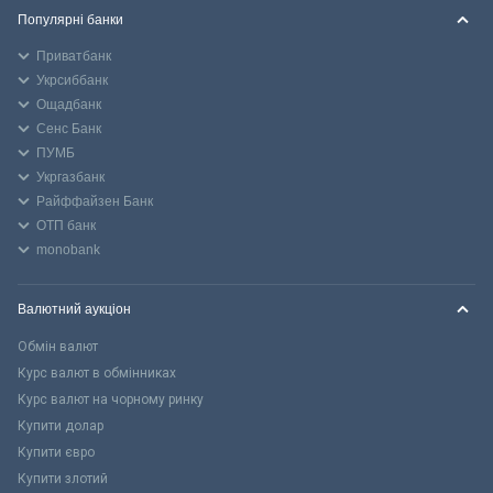
Популярні банки
Приватбанк
Укрсиббанк
Ощадбанк
Сенс Банк
ПУМБ
Укргазбанк
Райффайзен Банк
ОТП банк
monobank
Валютний аукціон
Обмін валют
Курс валют в обмінниках
Курс валют на чорному ринку
Купити долар
Купити євро
Купити злотий