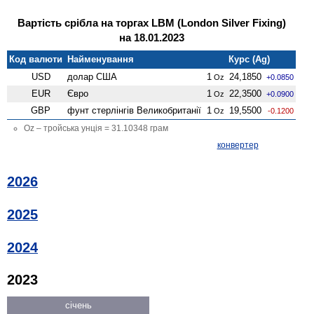
Вартість срібла на торгах LBM (London Silver Fixing)
на 18.01.2023
Код валюти
Найменування
Курс (Ag)
USD
долар США
1
24,1850
Oz
+0.0850
EUR
Євро
1
22,3500
Oz
+0.0900
GBP
фунт стерлінгів Велико­британії
1
19,5500
Oz
-0.1200
Oz – тройська унція = 31.10348 грам
конвертер
2026
2025
2024
2023
січень