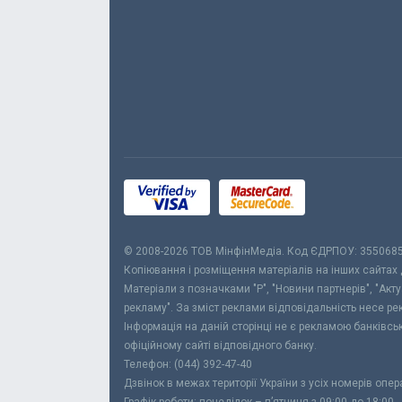
© 2008-2026 ТОВ МiнфiнМедiа. Код ЄДРПОУ: 355068
Копіювання і розміщення матеріалів на інших сайтах
Матеріали з позначками "Р", "Новини партнерів", "Акт
рекламу". За зміст реклами відповідальність несе р
Інформація на даній сторінці не є рекламою банківс
офіційному сайті відповідного банку.
Телефон: (044) 392-47-40
Дзвінок в межах території України з усіх номерів опе
Графік роботи: понеділок – п’ятниця з 09:00 до 18:00