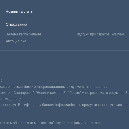
Новини та статті
Страхування
Зелена карта онлайн
Відгуки про страхові компанії
Автоцивілка
59
 дозволяється тільки з гіперпосиланням виду: www.minfin.com.ua
уально", "Спецпроект", "Новини компаній", "Промо" – це реклама, в розумінні З
екламодавець.
ьких послуг. Верифіковану банком інформацію про продукти та послуги можна
раторів мобільного та міського зв’язку за тарифами операторів