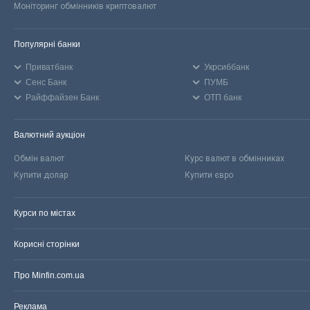
Моніторинг обмінників криптовалют
Популярні банки
Приватбанк
Укрсиббанк
Сенс Банк
ПУМБ
Райффайзен Банк
ОТП банк
Валютний аукціон
Обмін валют
Курс валют в обмінниках
Купити долар
Купити євро
Курси по містах
Корисні сторінки
Про Minfin.com.ua
Реклама