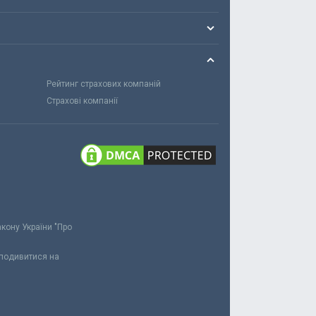
Рейтинг страхових компаній
Страхові компанії
акону України "Про
 подивитися на