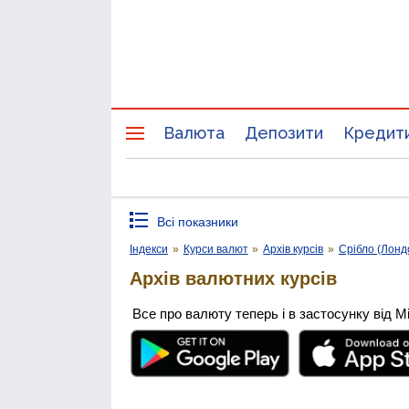
Валюта
Депозити
Кредит
Всі показники
Індекси
»
Курси валют
»
Архів курсів
»
Срібло (Лонд
Архів валютних курсів
Все про валюту теперь і в застосунку від М