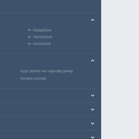
Ощадбанк
Укргазбанк
monobank
Курс валют на чорному ринку
Купити злотий