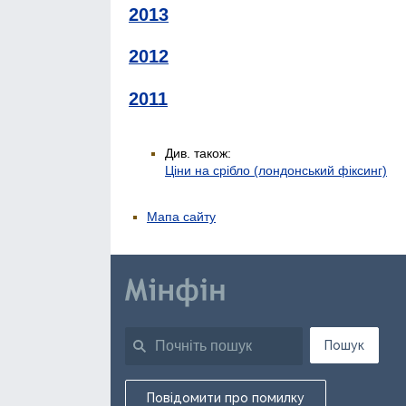
2013
2012
2011
Див. також:
Ціни на срібло (лондонський фіксинг)
Мапа сайту
Пошук
Повідомити про помилку