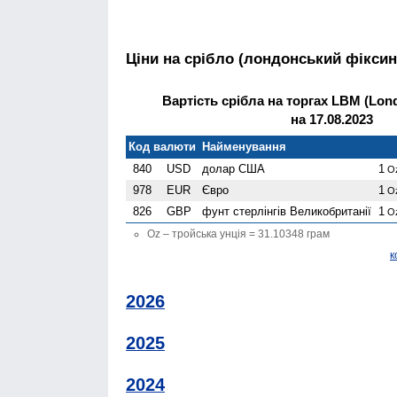
Ціни на срібло (лондонський фіксин
Вартість срібла на торгах LBM (Lond
на 17.08.2023
Код валюти
Найменування
840
USD
долар США
1
O
978
EUR
Євро
1
O
826
GBP
фунт стерлінгів Велико­британії
1
O
Oz – тройська унція = 31.10348 грам
к
2026
2025
2024