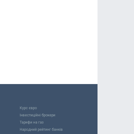
Курс євро
Інвестиційні брокери
Тарифи на газ
Народний рейтинг банків