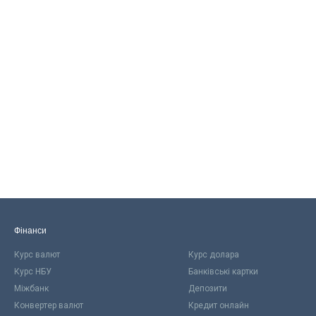
Фінанси
Курс валют
Курс долара
Курс НБУ
Банківські картки
Міжбанк
Депозити
Конвертер валют
Кредит онлайн