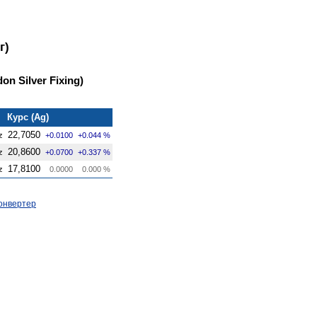
г)
on Silver Fixing)
Курс (Ag)
22,7050
z
+0.0100
+0.044 %
20,8600
z
+0.0700
+0.337 %
17,8100
z
0.0000
0.000 %
онвертер