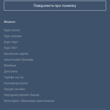
Повідомити про помилку
Фінанси
Курс валют
Курс долара
Курс євро
Курс НБУ
Банківські картки
Інвестиційні брокери
Міжбанк
Депозити
Тарифи на газ
Конвертер валют
Кредит онлайн
Народний рейтинг банків
Моніторинг обмінників криптовалют