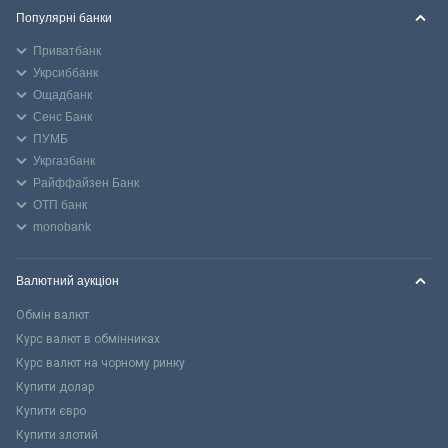
Популярні банки
Приватбанк
Укрсиббанк
Ощадбанк
Сенс Банк
ПУМБ
Укргазбанк
Райффайзен Банк
ОТП банк
monobank
Валютний аукціон
Обмін валют
Курс валют в обмінниках
Курс валют на чорному ринку
Купити долар
Купити євро
Купити злотий