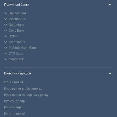
Популярні банки
Приватбанк
Укрсиббанк
Ощадбанк
Сенс Банк
ПУМБ
Укргазбанк
Райффайзен Банк
ОТП банк
monobank
Валютний аукціон
Обмін валют
Курс валют в обмінниках
Курс валют на чорному ринку
Купити долар
Купити євро
Купити злотий