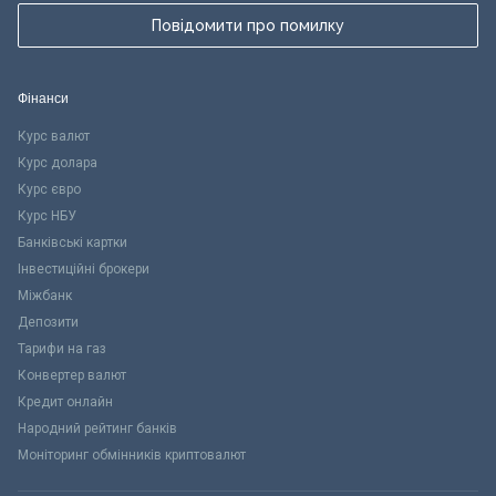
Повідомити про помилку
Фінанси
Курс валют
Курс долара
Курс євро
Курс НБУ
Банківські картки
Інвестиційні брокери
Міжбанк
Депозити
Тарифи на газ
Конвертер валют
Кредит онлайн
Народний рейтинг банків
Моніторинг обмінників криптовалют