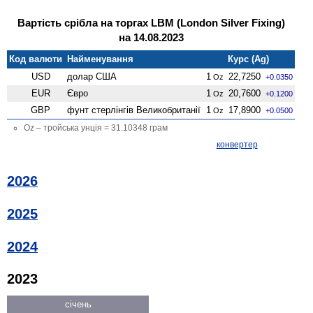
Вартість срібла на торгах LBM (London Silver Fixing)
на 14.08.2023
Код валюти
Найменування
Курс (Ag)
USD
долар США
1
22,7250
Oz
+0.0350
EUR
Євро
1
20,7600
Oz
+0.1200
GBP
фунт стерлінгів Велико­британії
1
17,8900
Oz
+0.0500
Oz – тройська унція = 31.10348 грам
конвертер
2026
2025
2024
2023
січень