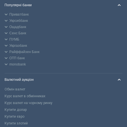
Популярні банки
Приватбанк
Укрсиббанк
Ощадбанк
Сенс Банк
ПУМБ
Укргазбанк
Райффайзен Банк
ОТП банк
monobank
Валютний аукціон
Обмін валют
Курс валют в обмінниках
Курс валют на чорному ринку
Купити долар
Купити євро
Купити злотий