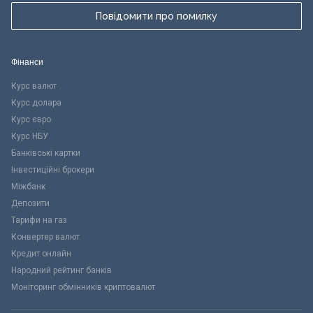
Повідомити про помилку
Фінанси
Курс валют
Курс долара
Курс євро
Курс НБУ
Банківські картки
Інвестиційні брокери
Міжбанк
Депозити
Тарифи на газ
Конвертер валют
Кредит онлайн
Народний рейтинг банків
Моніторинг обмінників криптовалют