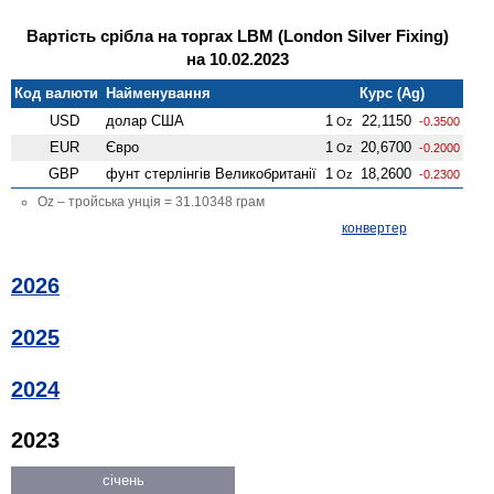
Вартість срібла на торгах LBM (London Silver Fixing)
на 10.02.2023
Код валюти
Найменування
Курс (Ag)
USD
долар США
1
22,1150
Oz
-0.3500
EUR
Євро
1
20,6700
Oz
-0.2000
GBP
фунт стерлінгів Велико­британії
1
18,2600
Oz
-0.2300
Oz – тройська унція = 31.10348 грам
конвертер
2026
2025
2024
2023
січень