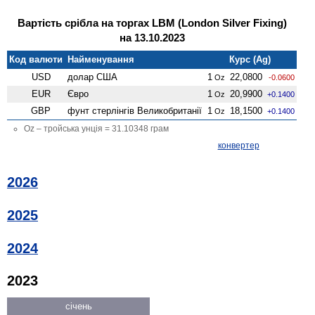
Вартість срібла на торгах LBM (London Silver Fixing)
на 13.10.2023
Код валюти
Найменування
Курс (Ag)
USD
долар США
1
22,0800
Oz
-0.0600
EUR
Євро
1
20,9900
Oz
+0.1400
GBP
фунт стерлінгів Велико­британії
1
18,1500
Oz
+0.1400
Oz – тройська унція = 31.10348 грам
конвертер
2026
2025
2024
2023
січень