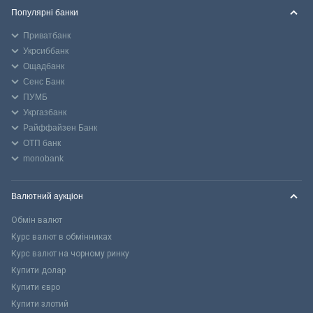
Популярні банки
Приватбанк
Укрсиббанк
Ощадбанк
Сенс Банк
ПУМБ
Укргазбанк
Райффайзен Банк
ОТП банк
monobank
Валютний аукціон
Обмін валют
Курс валют в обмінниках
Курс валют на чорному ринку
Купити долар
Купити євро
Купити злотий