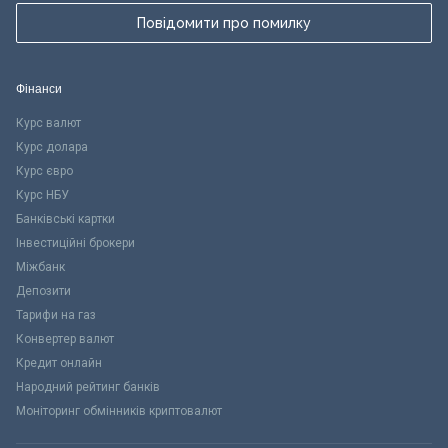
Повідомити про помилку
Фінанси
Курс валют
Курс долара
Курс євро
Курс НБУ
Банківські картки
Інвестиційні брокери
Міжбанк
Депозити
Тарифи на газ
Конвертер валют
Кредит онлайн
Народний рейтинг банків
Моніторинг обмінників криптовалют