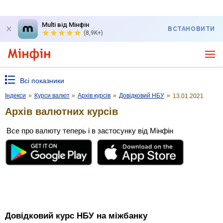
Multi від Мінфін
ВСТАНОВИТИ
(8,9K+)
Всі показники
Індекси
»
Курси валют
»
Архів курсів
»
Довідковий НБУ
»
13.01.2021
Архів валютних курсів
Все про валюту теперь і в застосунку від Мінфін
Довідковий курс НБУ на міжбанку