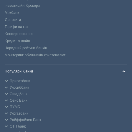
Інвестиційні брокери
Міжбанк
Депозити
Тарифи на газ
Конвертер валют
Кредит онлайн
Народний рейтинг банків
Моніторинг обмінників криптовалют
Популярні банки
Приватбанк
Укрсиббанк
Ощадбанк
Сенс Банк
ПУМБ
Укргазбанк
Райффайзен Банк
ОТП банк