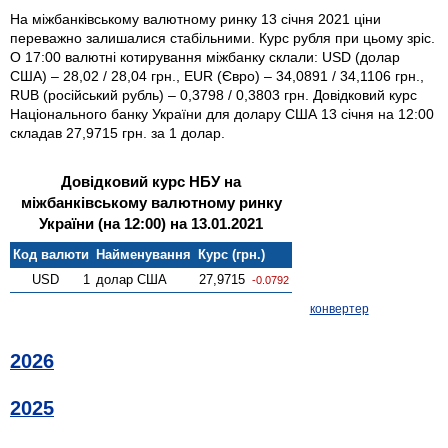
На міжбанківському валютному ринку 13 січня 2021 ціни
переважно залишалися стабільними. Курс рубля при цьому зріс.
О 17:00 валютні котирування міжбанку склали: USD (долар
США) – 28,02 / 28,04 грн., EUR (Євро) – 34,0891 / 34,1106 грн.,
RUB (російський рубль) – 0,3798 / 0,3803 грн. Довідковий курс
Національного банку України для долару США 13 січня на 12:00
складав 27,9715 грн. за 1 долар.
Довідковий курс НБУ на
міжбанківському валютному ринку
України (на 12:00) на 13.01.2021
Код валюти
Найменування
Курс (грн.)
USD
1
долар США
27,9715
-0.0792
конвертер
2026
2025