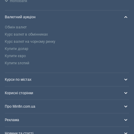
monobank
Валютний аукціон
Обмін валют
Курс валют в обмінниках
Курс валют на чорному ринку
Купити долар
Купити євро
Купити злотий
Курси по містах
Корисні сторінки
Про Minfin.com.ua
Реклама
Новини та статті