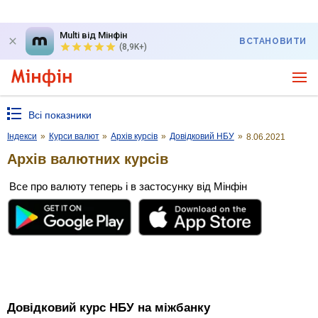
Multi від Мінфін
ВСТАНОВИТИ
(8,9K+)
Всі показники
Індекси
»
Курси валют
»
Архів курсів
»
Довідковий НБУ
»
8.06.2021
Архів валютних курсів
Все про валюту теперь і в застосунку від Мінфін
Довідковий курс НБУ на міжбанку