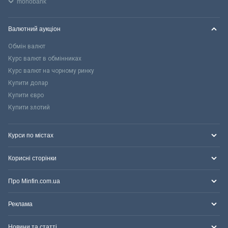
monobank
Валютний аукціон
Обмін валют
Курс валют в обмінниках
Курс валют на чорному ринку
Купити долар
Купити євро
Купити злотий
Курси по містах
Корисні сторінки
Про Minfin.com.ua
Реклама
Новини та статті