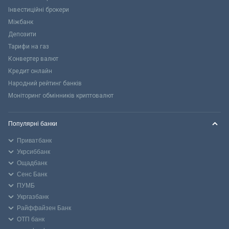
Інвестиційні брокери
Міжбанк
Депозити
Тарифи на газ
Конвертер валют
Кредит онлайн
Народний рейтинг банків
Моніторинг обмінників криптовалют
Популярні банки
Приватбанк
Укрсиббанк
Ощадбанк
Сенс Банк
ПУМБ
Укргазбанк
Райффайзен Банк
ОТП банк