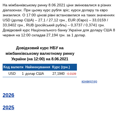
На міжбанківському ринку 8.06.2021 ціни змінювалися в різних
діапазонах. При цьому курс рубля зріс; курси долару та євро
знизилися. О 17:00 цінові рівні встановилися на таких значеннях
USD (долар США) – 27,1 / 27,12 грн., EUR (Євро) – 33,0159 /
33,0402 грн., RUB (російський рубль) – 0,3737 / 0,3741 грн.
Довідковий курс Національного банку України для долару США 8
червня на 12:00 складав 27,194 грн. за 1 долар.
Довідковий курс НБУ на
міжбанківському валютному ринку
України (на 12:00) на 8.06.2021
Код валюти
Найменування
Курс (грн.)
USD
1
долар США
27,1940
-0.0109
конвертер
2026
2025