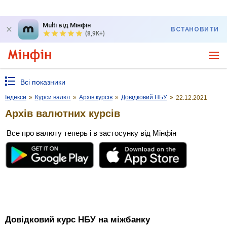
Multi від Мінфін
ВСТАНОВИТИ
(8,9K+)
Всі показники
Індекси
»
Курси валют
»
Архів курсів
»
Довідковий НБУ
»
22.12.2021
Архів валютних курсів
Все про валюту теперь і в застосунку від Мінфін
Довідковий курс НБУ на міжбанку