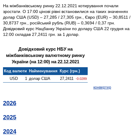
На міжбанківському ринку 22.12.2021 котирування почали
зростати. О 17:00 цінові рівні встановилися на таких значеннях
долар США (USD) – 27,285 / 27,305 грн., Євро (EUR) – 30,8511 /
30,8737 грн., російський рубль (RUB) – 0,3694 / 0,37 грн.
Довідковий курс Нацбанку України по долару США 22 грудня на
12:00 складав 27,2411 грн. за 1 долар.
Довідковий курс НБУ на
міжбанківському валютному ринку
України (на 12:00) на 22.12.2021
Код валюти
Найменування
Курс (грн.)
USD
1
долар США
27,2411
-0.0289
конвертер
2026
2025
2024