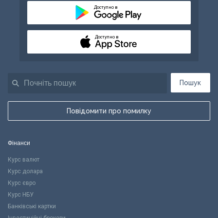
Доступно в
Доступно в
Пошук
Повідомити про помилку
Фінанси
Курс валют
Курс долара
Курс євро
Курс НБУ
Банківські картки
Інвестиційні брокери