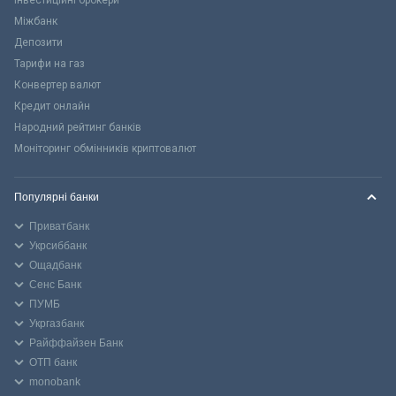
Міжбанк
Депозити
Тарифи на газ
Конвертер валют
Кредит онлайн
Народний рейтинг банків
Моніторинг обмінників криптовалют
Популярні банки
Приватбанк
Укрсиббанк
Ощадбанк
Сенс Банк
ПУМБ
Укргазбанк
Райффайзен Банк
ОТП банк
monobank