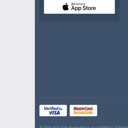
Доступно в
© 2008-2026 ТОВ МiнфiнМедiа. Код ЄДРПОУ: 355068