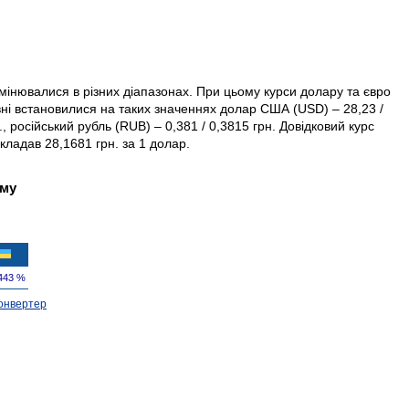
змінювалися в різних діапазонах. При цьому курси долару та євро
івні встановилися на таких значеннях долар США (USD) – 28,23 /
., російський рубль (RUB) – 0,381 / 0,3815 грн. Довідковий курс
ладав 28,1681 грн. за 1 долар.
ому
443 %
онвертер