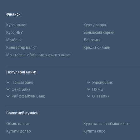
Фінанси
Курс валют
Курс долара
Курс НБУ
Банківські картки
Міжбанк
Депозити
Конвертер валют
Кредит онлайн
Моніторинг обмінників криптовалют
Популярні банки
Приватбанк
Укрсиббанк
Сенс Банк
ПУМБ
Райффайзен Банк
ОТП банк
Валютний аукціон
Обмін валют
Курс валют в обмінниках
Купити долар
Купити євро