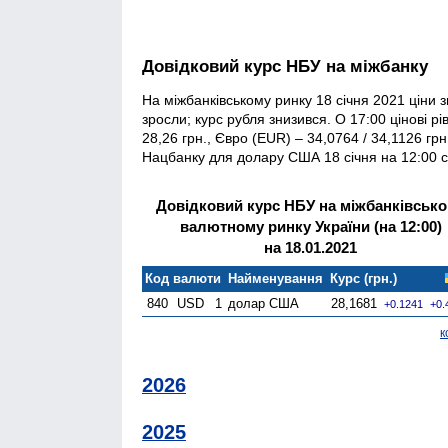
Довідковий курс НБУ на міжбанку
На міжбанківському ринку 18 січня 2021 ціни 
зросли; курс рубля знизився. О 17:00 цінові р
28,26 грн., Євро (EUR) – 34,0764 / 34,1126 грн
Нацбанку для долару США 18 січня на 12:00 ск
Довідковий курс НБУ на міжбанківськ
валютному ринку України (на 12:00)
на 18.01.2021
Код валюти
Найменування
Курс (грн.)
840
USD
1
долар США
28,1681
+0.1241
+0.
к
2026
2025