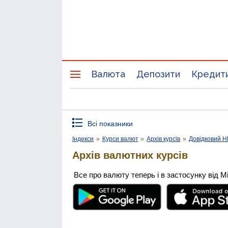
Валюта
Депозити
Кредит
Всі показники
Індекси
»
Курси валют
»
Архів курсів
»
Довідковий 
Архів валютних курсів
Все про валюту теперь і в застосунку від М