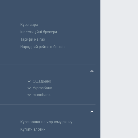
Курс євро
Інвестиційні брокери
Тарифи на газ
Народний рейтинг банків
Ощадбанк
Укргазбанк
monobank
Курс валют на чорному ринку
Купити злотий