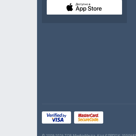
Доступно в
© 2008-2026 ТОВ МiнфiнМедiа. Код ЄДРПОУ: 355068