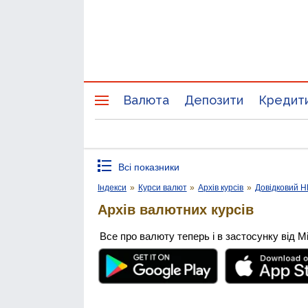
Валюта
Депозити
Кредит
Всі показники
Індекси
»
Курси валют
»
Архів курсів
»
Довідковий 
Архів валютних курсів
Все про валюту теперь і в застосунку від М