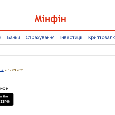
и
Банки
Страхування
Інвестиції
Криптовал
НБУ
»
17.03.2021
інфін