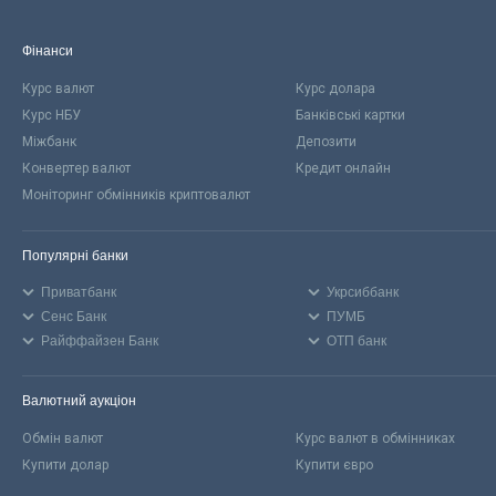
Фінанси
Курс валют
Курс долара
Курс НБУ
Банківські картки
Міжбанк
Депозити
Конвертер валют
Кредит онлайн
Моніторинг обмінників криптовалют
Популярні банки
Приватбанк
Укрсиббанк
Сенс Банк
ПУМБ
Райффайзен Банк
ОТП банк
Валютний аукціон
Обмін валют
Курс валют в обмінниках
Купити долар
Купити євро