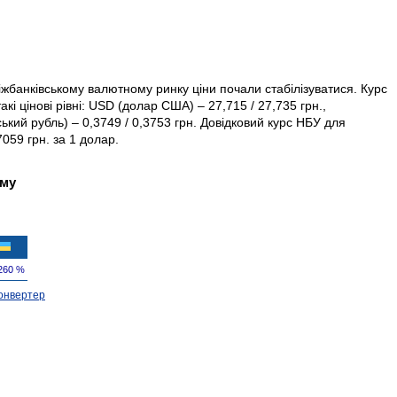
іжбанківському валютному ринку ціни почали стабілізуватися. Курс
кі цінові рівні: USD (долар США) – 27,715 / 27,735 грн.,
ський рубль) – 0,3749 / 0,3753 грн. Довідковий курс НБУ для
059 грн. за 1 долар.
ому
260 %
онвертер