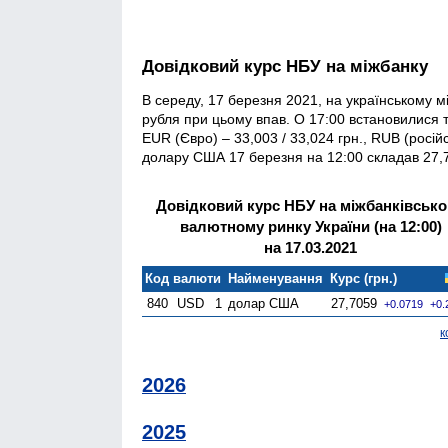
Довідковий курс НБУ на міжбанку
В середу, 17 березня 2021, на українському м
рубля при цьому впав. О 17:00 встановилися та
EUR (Євро) – 33,003 / 33,024 грн., RUB (росій
долару США 17 березня на 12:00 складав 27,7
Довідковий курс НБУ на міжбанківськ
валютному ринку України (на 12:00)
на 17.03.2021
Код валюти
Найменування
Курс (грн.)
840
USD
1
долар США
27,7059
+0.0719
+0.
к
2026
2025