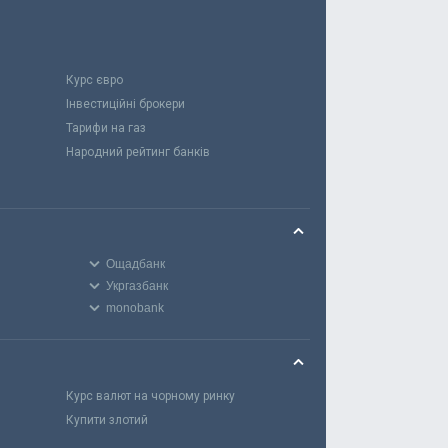
Курс євро
Інвестиційні брокери
Тарифи на газ
Народний рейтинг банків
Ощадбанк
Укргазбанк
monobank
Курс валют на чорному ринку
Купити злотий