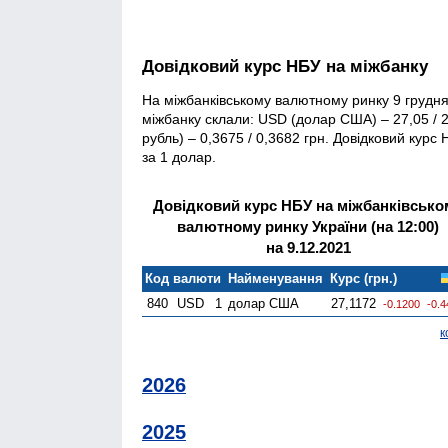
Довідковий курс НБУ на міжбанку
На міжбанківському валютному ринку 9 грудня
міжбанку склали: USD (долар США) – 27,05 / 27
рубль) – 0,3675 / 0,3682 грн. Довідковий кур
за 1 долар.
Довідковий курс НБУ на міжбанківсько
валютному ринку України (на 12:00)
на 9.12.2021
Код валюти
Найменування
Курс (грн.)
840
USD
1
долар США
27,1172
-0.1200
-0.
к
2026
2025