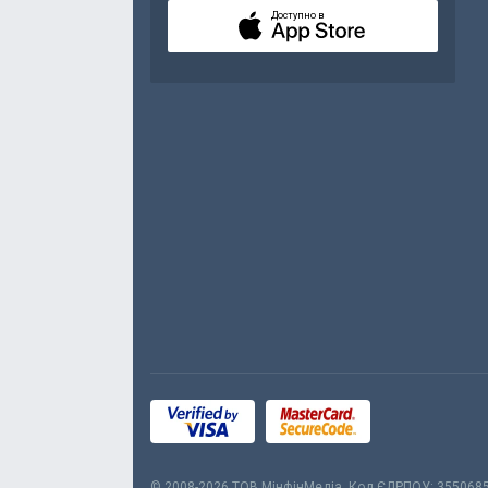
Доступно в
© 2008-2026 ТОВ МiнфiнМедiа. Код ЄДРПОУ: 355068