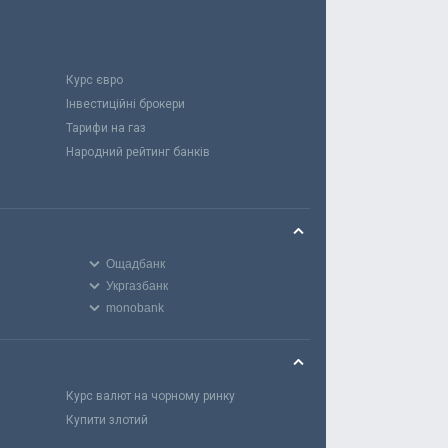
Курс євро
Інвестиційні брокери
Тарифи на газ
Народний рейтинг банків
Ощадбанк
Укргазбанк
monobank
Курс валют на чорному ринку
Купити злотий