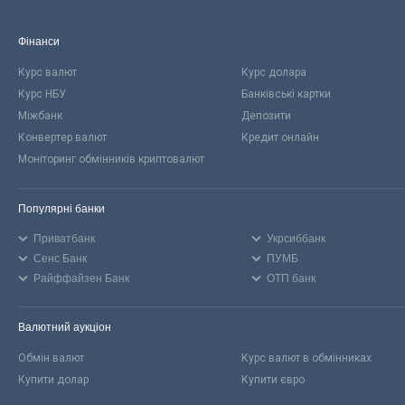
Фінанси
Курс валют
Курс долара
Курс НБУ
Банківські картки
Міжбанк
Депозити
Конвертер валют
Кредит онлайн
Моніторинг обмінників криптовалют
Популярні банки
Приватбанк
Укрсиббанк
Сенс Банк
ПУМБ
Райффайзен Банк
ОТП банк
Валютний аукціон
Обмін валют
Курс валют в обмінниках
Купити долар
Купити євро