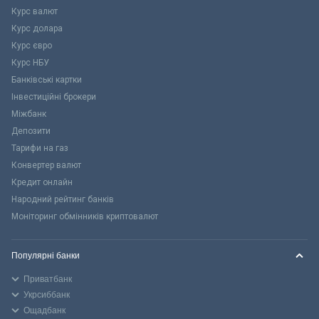
Курс валют
Курс долара
Курс євро
Курс НБУ
Банківські картки
Інвестиційні брокери
Міжбанк
Депозити
Тарифи на газ
Конвертер валют
Кредит онлайн
Народний рейтинг банків
Моніторинг обмінників криптовалют
Популярні банки
Приватбанк
Укрсиббанк
Ощадбанк