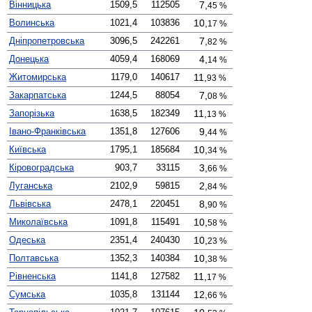
Вінницька
1509,5
112505
00
7,
45 %
Волинська
1021,4
103836
0
10,
17 %
Дніпро­петровська
3096,5
242261
00
7,
82 %
Донецька
4059,4
168069
00
4,
14 %
Житомирська
1179,0
140617
0
11,
93 %
Закарпатська
1244,5
88054
00
7,
08 %
Запорізька
1638,5
182349
0
11,
13 %
Івано-Франківська
1351,8
127606
00
9,
44 %
Київська
1795,1
185684
0
10,
34 %
Кірово­градська
903,7
33115
00
3,
66 %
Луганська
2102,9
59815
00
2,
84 %
Львівська
2478,1
220451
00
8,
90 %
Миколаївська
1091,8
115491
0
10,
58 %
Одеська
2351,4
240430
0
10,
23 %
Полтавська
1352,3
140384
0
10,
38 %
Рівненська
1141,8
127582
0
11,
17 %
Сумська
1035,8
131144
0
12,
66 %