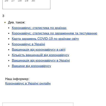
26
27
28
29
30
3
Див. також:
Коронавірус: статистика по країнах
Коронавірус: статистика по зараженням та тестуванню
Карта заражень COVID-19 по країнам світу
Коронавірус в Україні
Вакцинація від коронавірусу в світі
Кількість вакцинацій від коронавірусу
Вакцинація від коронавірусу в Україні
Вакцини від коронавірусу
Наш інформер:
Коронавірус в Україні онлайн