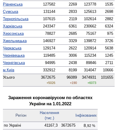
Рівненська
127582
2269
123778
1535
Сумська
131144
2833
125613
2698
Тернопільська
107615
2119
102614
2882
Харківська
243347
6361
230662
6324
Херсонська
78827
2685
75167
975
Хмельницька
146927
3329
139872
3726
Черкаська
129174
2622
120914
5638
Чернівецька
119485
3006
115234
1245
Чернігівська
94995
2438
89846
2711
м.Київ
332912
8199
314047
10666
Усього
3672675
96089
3474931
101655
+5026
+190
+6073
Зараження коронавірусом по областях
України на 1.01.2022
Населення
Регіон
Інфіко­ваних
(тис.)
по Україні
41167,3
3672675
00
8,
92 %