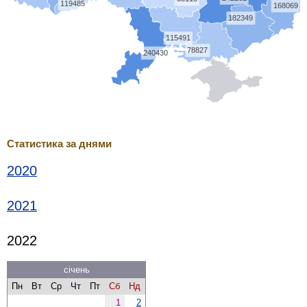
119485
168069
182349
115491
78827
240430
Статистика за днями
2020
2021
2022
січень
Пн
Вт
Ср
Чт
Пт
Сб
Нд
1
2