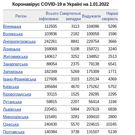
Коронавірус COVID-19 в Україні на 1.01.2022
Всього
Смер­тельні
Наразі
Регіон
Виду­жали
інфі­ковано
випадки
хворіють
Вінницька
112505
3113
104096
5296
Волинська
103836
2182
100058
1596
Дніпро­петровська
242261
8841
229754
3666
Донецька
168069
5108
159721
3240
Житомирська
140617
3252
134852
2513
Закарпатська
88054
2375
79138
6541
Запорізька
182349
5269
175309
1771
Івано-Франківська
127606
3103
120134
4369
Київська
185684
4670
175262
5752
Кірово­градська
33115
1525
29295
2295
Луганська
59815
2207
56414
1194
Львівська
220451
5994
207619
6838
Миколаївська
115491
3281
109410
2800
Одеська
240430
5570
224615
10245
Полтавська
140384
3738
131507
5139