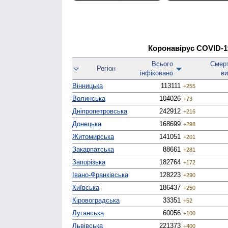
Коронавірус COVID-19 
Всього
Смер­
Регіон
інфі­ковано
ви
Вінницька
113111
+255
Волинська
104026
+73
Дніпро­петровська
242912
+216
Донецька
168699
+298
Житомирська
141051
+201
Закарпатська
88661
+281
Запорізька
182764
+172
Івано-Франківська
128223
+290
Київська
186437
+250
Кірово­градська
33351
+52
Луганська
60056
+100
Львівська
221373
+400