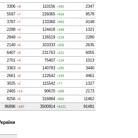
3306
110156
2347
+8
+392
5597
226065
9578
+7
+818
3787
133360
4148
+7
+883
2288
124418
1321
+4
+168
2849
126519
2280
+4
+229
2140
103333
2635
+6
+206
6407
231763
6055
+8
+221
2701
75407
1013
+4
+134
3363
140783
3440
+8
+285
2661
122642
4461
+6
+339
3025
115542
1327
+2
+77
2465
90670
2173
+13
+288
8256
316884
11462
+6
+860
96896
3500914
91481
+187
+9121
України