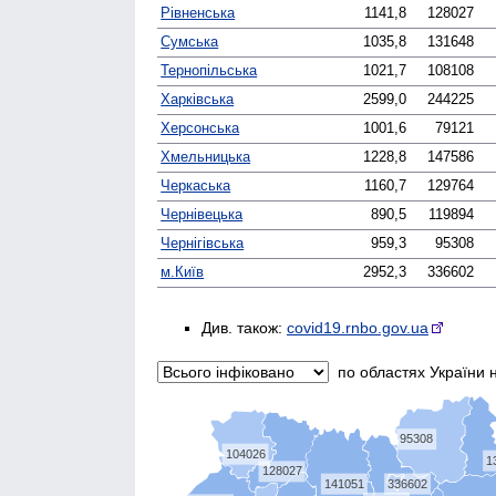
Рівненська
1141,8
128027
Сумська
1035,8
131648
0
Тернопільська
1021,7
108108
0
Харківська
2599,0
244225
0
Херсонська
1001,6
79121
0
Хмельницька
1228,8
147586
0
Черкаська
1160,7
129764
Чернівецька
890,5
119894
0
Чернігівська
959,3
95308
0
м.Київ
2952,3
336602
Див. також:
covid19.rnbo.gov.ua
по областях України н
95308
104026
1
128027
141051
336602