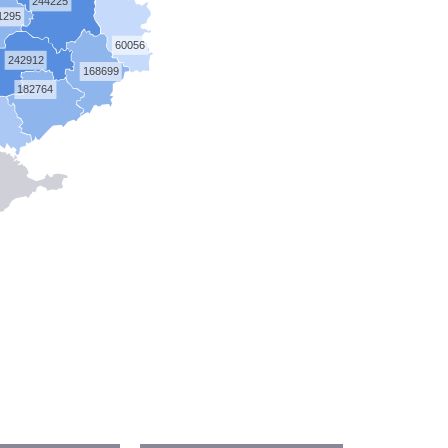
244225
1295
60056
242912
168699
182764