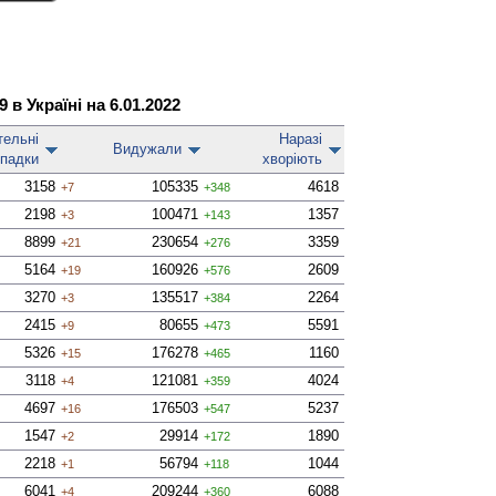
в Україні на 6.01.2022
тельні
Наразі
Виду­жали
падки
хворіють
3158
105335
4618
+7
+348
2198
100471
1357
+3
+143
8899
230654
3359
+21
+276
5164
160926
2609
+19
+576
3270
135517
2264
+3
+384
2415
80655
5591
+9
+473
5326
176278
1160
+15
+465
3118
121081
4024
+4
+359
4697
176503
5237
+16
+547
1547
29914
1890
+2
+172
2218
56794
1044
+1
+118
6041
209244
6088
+4
+360