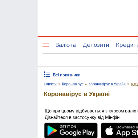
Валюта
Депозити
Кредит
Всі показники
Індекси
»
Коронавірус
»
Коронавірус в Україні
»
6.0
Коронавірус в Україні
Що при цьому відбувається з курсом валю
Дізнайтеся в застосунку від Мінфін