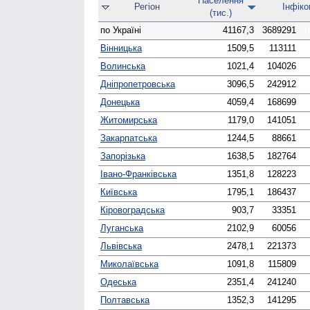
Населення
Регіон
Інфіко
(тис.)
по Україні
41167,3
3689291
0
Вінницька
1509,5
113111
0
Волинська
1021,4
104026
0
Дніпро­петровська
3096,5
242912
0
Донецька
4059,4
168699
0
Житомирська
1179,0
141051
Закарпатська
1244,5
88661
0
Запорізька
1638,5
182764
Івано-Франківська
1351,8
128223
0
Київська
1795,1
186437
0
Кірово­градська
903,7
33351
0
Луганська
2102,9
60056
0
Львівська
2478,1
221373
0
Миколаївська
1091,8
115809
0
Одеська
2351,4
241240
0
Полтавська
1352,3
141295
0