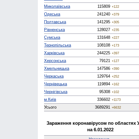
Миколаївська
115809
+122
Одеська
241240
+379
Полтавська
141295
+305
Рівненська
128027
+235
Сумська
131648
+227
Тернопільська
108108
+173
Харківська
244225
+397
Херсонська
79121
+127
Хмельницька
147586
+390
Черкаська
129764
+252
Чернівецька
119894
+162
Чернігівська
95308
+102
м.Київ
336602
+1173
Усього
3689291
+6632
Зараження коронавірусом по областях 
на 6.01.2022