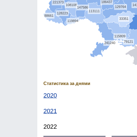
186437
221373
108108
14
129764
147586
113111
128223
88661
33351
119894
115809
79121
241240
Статистика за днями
2020
2021
2022