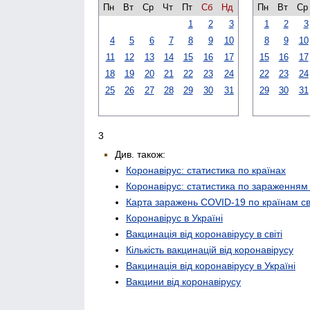
Пн
Вт
Ср
Чт
Пт
Сб
Нд
Пн
Вт
Ср
1
2
3
1
2
3
4
5
6
7
8
9
10
8
9
10
11
12
13
14
15
16
17
15
16
17
18
19
20
21
22
23
24
22
23
24
25
26
27
28
29
30
31
29
30
31
3
Див. також:
Коронавірус: статистика по країнах
Коронавірус: статистика по зараженням
Карта заражень COVID-19 по країнам св
Коронавірус в Україні
Вакцинація від коронавірусу в світі
Кількість вакцинацій від коронавірусу
Вакцинація від коронавірусу в Україні
Вакцини від коронавірусу