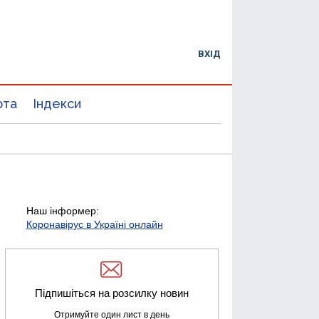
ВХІД
юта
Індекси
Наш інформер:
Коронавірус в Україні онлайн
Підпишіться на розсилку новин
Отримуйте один лист в день