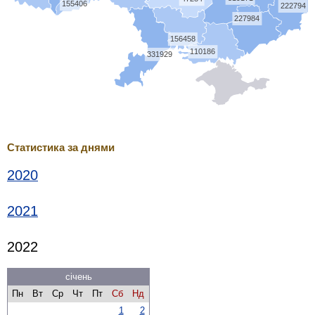
155406
222794
227984
156458
110186
331929
Статистика за днями
2020
2021
2022
січень
Пн
Вт
Ср
Чт
Пт
Сб
Нд
1
2