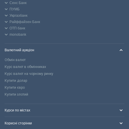
Сенс Банк
ПУМБ
Укргазбанк
Райффайзен Банк
ОТП банк
monobank
Валютний аукціон
Обмін валют
Курс валют в обмінниках
Курс валют на чорному ринку
Купити долар
Купити євро
Купити злотий
Курси по містах
Корисні сторінки