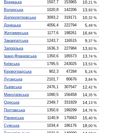
Вінницька
1507,7
153965
0
10,
21 %
Волинська
1020,8
142206
0
13,
93 %
Дніпро­петровська
3093,2
319171
0
10,
32 %
Донецька
4056,4
222794
00
5,
49 %
Житомирська
1177,6
198261
0
16,
84 %
Закарпатська
1243,7
116515
00
9,
37 %
Запорізька
1636,3
227984
0
13,
93 %
Івано-Франківська
1350,6
185573
0
13,
74 %
Київська
1795,5
243025
0
13,
53 %
Кірово­градська
902,3
47284
00
5,
24 %
Луганська
2101,7
80676
00
3,
84 %
Львівська
2476,1
307547
0
12,
42 %
Миколаївська
1090,5
156458
0
14,
35 %
Одеська
2349,7
331929
0
14,
13 %
Полтавська
1350,6
199299
0
14,
76 %
Рівненська
1140,9
175663
0
15,
40 %
Сумська
1034,4
186176
0
18,
00 %