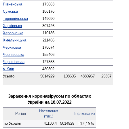
Рівненська
175663
Сумська
186176
Тернопільська
149090
Харківська
307426
Херсонська
110186
Хмельницька
211466
Черкаська
178674
Чернівецька
155406
Чернігівська
127853
м.Київ
480302
Усього
5014929
108605
4880967
25357
Зараження коронавірусом по областях
України на 18.07.2022
Населення
Регіон
Інфіко­ваних
(тис.)
по Україні
41130,4
5014929
0
12,
19 %