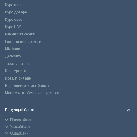
Курс валют
Курс долара
Курс євро
Курс НБУ
Банківські картки
Інвестиційні брокери
Міжбанк
Депозити
Тарифи на газ
Конвертер валют
Кредит онлайн
Народний рейтинг банків
Моніторинг обмінників криптовалют
Популярні банки
Приватбанк
Укрсиббанк
Ощадбанк