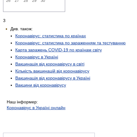
26
27
28
29
30
3
Див. також:
Коронавірус: статистика по країнах
Коронавірус: статистика по зараженням та тестуванню
Карта заражень COVID-19 по країнам світу
Коронавірус в Україні
Вакцинація від коронавірусу в світі
Кількість вакцинацій від коронавірусу
Вакцинація від коронавірусу в Україні
Вакцини від коронавірусу
Наш інформер:
Коронавірус в Україні онлайн