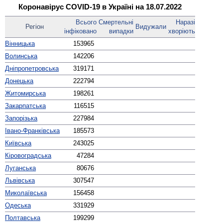
Коронавірус COVID-19 в Україні на 18.07.2022
Всього
Смер­тельні
Наразі
Регіон
Виду­жали
інфі­ковано
випадки
хворіють
Вінницька
153965
Волинська
142206
Дніпро­петровська
319171
Донецька
222794
Житомирська
198261
Закарпатська
116515
Запорізька
227984
Івано-Франківська
185573
Київська
243025
Кірово­градська
47284
Луганська
80676
Львівська
307547
Миколаївська
156458
Одеська
331929
Полтавська
199299