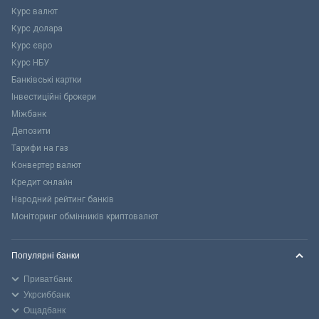
Курс валют
Курс долара
Курс євро
Курс НБУ
Банківські картки
Інвестиційні брокери
Міжбанк
Депозити
Тарифи на газ
Конвертер валют
Кредит онлайн
Народний рейтинг банків
Моніторинг обмінників криптовалют
Популярні банки
Приватбанк
Укрсиббанк
Ощадбанк