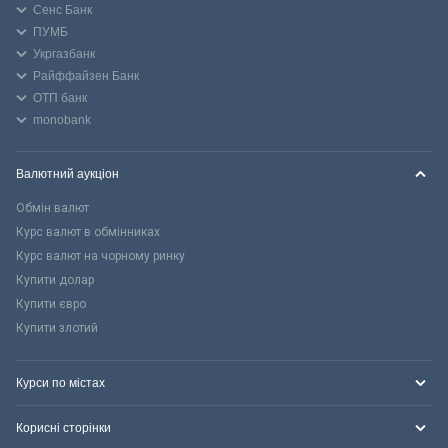
Сенс Банк
ПУМБ
Укргазбанк
Райффайзен Банк
ОТП банк
monobank
Валютний аукціон
Обмін валют
Курс валют в обмінниках
Курс валют на чорному ринку
Купити долар
Купити євро
Купити злотий
Курси по містах
Корисні сторінки