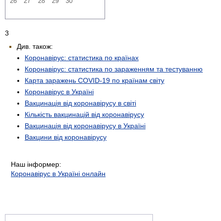
26
27
28
29
30
3
Див. також:
Коронавірус: статистика по країнах
Коронавірус: статистика по зараженням та тестуванню
Карта заражень COVID-19 по країнам світу
Коронавірус в Україні
Вакцинація від коронавірусу в світі
Кількість вакцинацій від коронавірусу
Вакцинація від коронавірусу в Україні
Вакцини від коронавірусу
Наш інформер:
Коронавірус в Україні онлайн