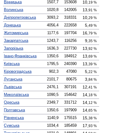
Вінницька
1507,7
153608
0
10,
19 %
Волинська
1020,8
142005
0
13,
91 %
Дніпро­петровська
3093,2
318331
0
10,
29 %
Донецька
4056,4
222658
00
5,
49 %
Житомирська
1177,6
197704
0
16,
79 %
Закарпатська
1243,7
116256
00
9,
35 %
Запорізька
1636,3
227730
0
13,
92 %
Івано-Франківська
1350,6
184912
0
13,
69 %
Київська
1795,5
240390
0
13,
39 %
Кірово­градська
902,3
47080
00
5,
22 %
Луганська
2101,7
80675
00
3,
84 %
Львівська
2476,1
307191
0
12,
41 %
Миколаївська
1090,5
154642
0
14,
18 %
Одеська
2349,7
331712
0
14,
12 %
Полтавська
1350,6
197909
0
14,
65 %
Рівненська
1140,9
175515
0
15,
38 %
Сумська
1034,4
185459
0
17,
93 %