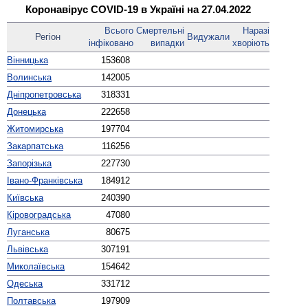
Коронавірус COVID-19 в Україні на 27.04.2022
Всього
Смер­тельні
Наразі
Регіон
Виду­жали
інфі­ковано
випадки
хворіють
Вінницька
153608
Волинська
142005
Дніпро­петровська
318331
Донецька
222658
Житомирська
197704
Закарпатська
116256
Запорізька
227730
Івано-Франківська
184912
Київська
240390
Кірово­градська
47080
Луганська
80675
Львівська
307191
Миколаївська
154642
Одеська
331712
Полтавська
197909