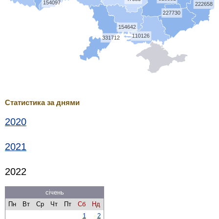
154097
222658
227730
154642
110126
331712
Статистика за днями
2020
2021
2022
січень
Пн
Вт
Ср
Чт
Пт
Сб
Нд
1
2