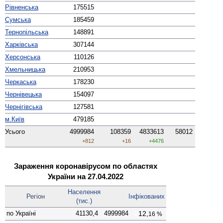
Рівненська
175515
Сумська
185459
Тернопільська
148891
Харківська
307144
Херсонська
110126
Хмельницька
210953
Черкаська
178230
Чернівецька
154097
Чернігівська
127581
м.Київ
479185
Усього
4999984
108359
4833613
58012
+812
+16
+4476
Зараження коронавірусом по областях
України на 27.04.2022
Населення
Регіон
Інфіко­ваних
(тис.)
по Україні
41130,4
4999984
0
12,
16 %