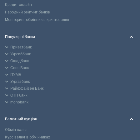
Кредит онлайн
Народний рейтинг банків
Моніторинг обмінників криптовалют
Популярні банки
Приватбанк
Укрсиббанк
Ощадбанк
Сенс Банк
ПУМБ
Укргазбанк
Райффайзен Банк
ОТП банк
monobank
Валютний аукціон
Обмін валют
Курс валют в обмінниках