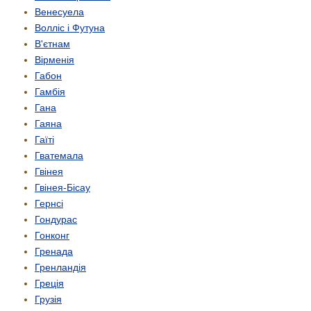
Венесуела
Волліс і Футуна
В'єтнам
Вірменія
Габон
Гамбія
Гана
Гаяна
Гаїті
Гватемала
Гвінея
Гвінея-Бісау
Гернсі
Гондурас
Гонконг
Гренада
Гренландія
Греція
Грузія