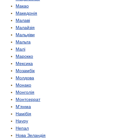
Макао
Македонія
Малаві
Малайзія
Мальдіви
Мальта
Малі
Марокко
Мексика
Мозамбік
Молдова
Монако
Монголія
Монтсеррат
М'янма
Намібія
Науру
Непал
Нова Зеландія