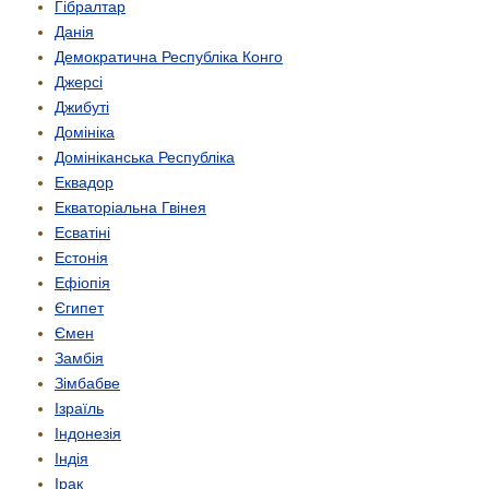
Гібралтар
Данія
Демократична Республіка Конго
Джерсі
Джибуті
Домініка
Домініканська Республіка
Еквадор
Екваторіальна Гвінея
Есватіні
Естонія
Ефіопія
Єгипет
Ємен
Замбія
Зімбабве
Ізраїль
Індонезія
Індія
Ірак