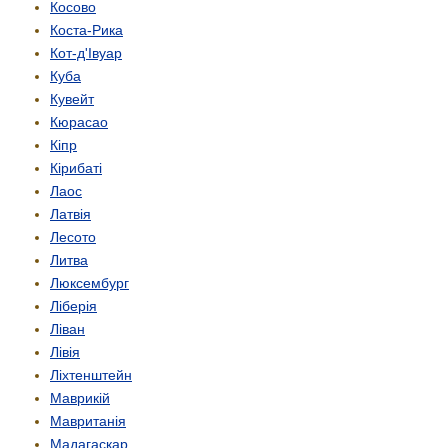
Косово
Коста-Рика
Кот-д'Івуар
Куба
Кувейт
Кюрасао
Кіпр
Кірибаті
Лаос
Латвія
Лесото
Литва
Люксембург
Ліберія
Ліван
Лівія
Ліхтенштейн
Маврикій
Мавританія
Мадагаскар