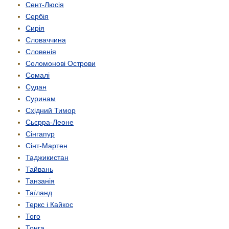
Сент-Люсія
Сербія
Сирія
Словаччина
Словенія
Соломонові Острови
Сомалі
Судан
Суринам
Східний Тимор
Сьєрра-Леоне
Сінгапур
Сінт-Мартен
Таджикистан
Тайвань
Танзанія
Таїланд
Теркс і Кайкос
Того
Тонга