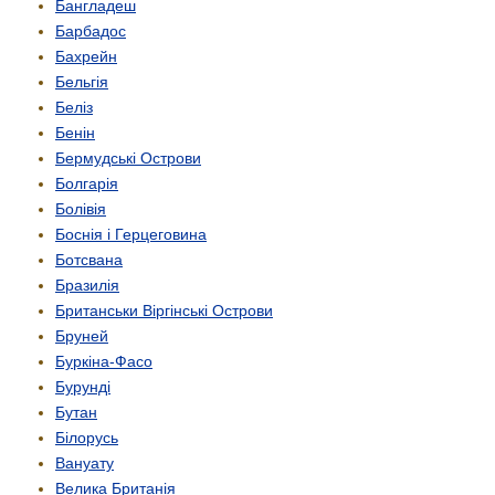
Бангладеш
Барбадос
Бахрейн
Бельгія
Беліз
Бенін
Бермудські Острови
Болгарія
Болівія
Боснія і Герцеговина
Ботсвана
Бразилія
Британськи Віргінські Острови
Бруней
Буркіна-Фасо
Бурунді
Бутан
Білорусь
Вануату
Велика Британія