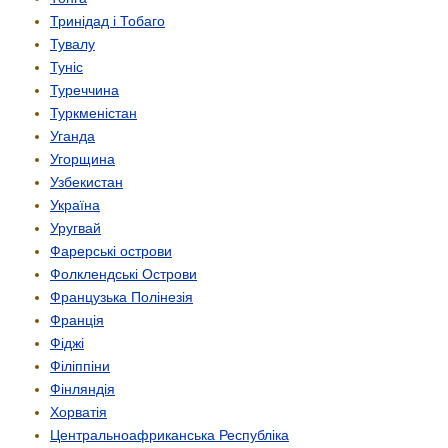
Тринідад і Тобаго
Тувалу
Туніс
Туреччина
Туркменістан
Уганда
Угорщина
Узбекистан
Україна
Уругвай
Фарерські острови
Фолклендські Острови
Французька Полінезія
Франція
Фіджі
Філіппіни
Фінляндія
Хорватія
Центрально­африканська Республіка