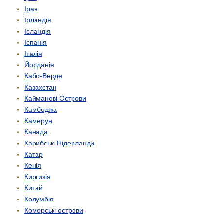
Іран
Ірландія
Ісландія
Іспанія
Італія
Йорданія
Кабо-Верде
Казахстан
Кайманові Острови
Камбоджа
Камерун
Канада
Карибські Нідерланди
Катар
Кенія
Киргизія
Китай
Колумбія
Коморські острови