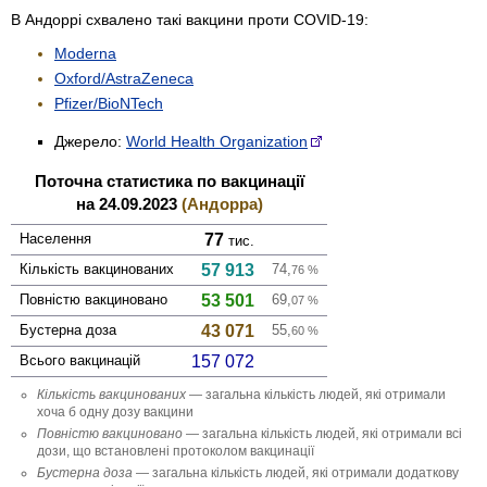
В Андоррі схвалено такі вакцини проти COVID-19:
Moderna
Oxford/AstraZeneca
Pfizer/BioNTech
Джерело:
World Health Organization
Поточна статистика по вакцинації
на 24.09.2023
(Андорра)
Населення
77
тис.
Кількість вакци­нованих
57 913
74,
76
%
Повністю вакци­новано
53 501
69,
07
%
Бустерна доза
43 071
55,
60
%
Всього вакцинацій
157 072
Кількість вакци­нованих
— загальна кількість людей, які отримали
хоча б одну дозу вакцини
Повністю вакци­новано
— загальна кількість людей, які отримали всі
дози, що встановлені протоколом вакцинації
Бустерна доза
— загальна кількість людей, які отримали додаткову