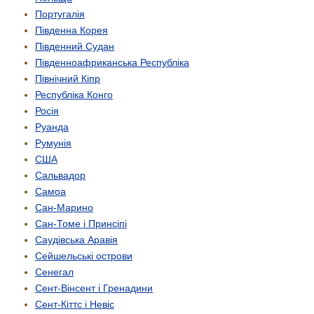
Португалія
Південна Корея
Південний Судан
Південно­африканська Республіка
Північний Кіпр
Республіка Конго
Росія
Руанда
Румунія
США
Сальвадор
Самоа
Сан-Марино
Сан-Томе і Принсіпі
Саудівська Аравія
Сейшельські острови
Сенегал
Сент-Вінсент і Гренадини
Сент-Кіттс і Невіс