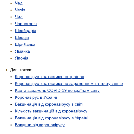
Чад
Чехія
Чилі
Чорногорія
Швейцарія
Швеція
Шрі-Ланка
Ямайка
Японія
Див. також:
Коронавірус: статистика по країнах
Коронавірус: статистика по зараженням та тестуванню
Карта заражень COVID-19 по країнам світу
Коронавірус в Україні
Вакцинація від коронавірусу в світі
Кількість вакцинацій від коронавірусу
Вакцинація від коронавірусу в Україні
Вакцини від коронавірусу