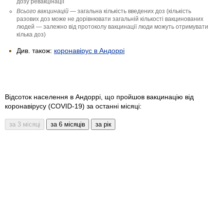
дозу ревакцінації
Всього вакцинацій
— загальна кількість введених доз (кількість
разових доз може не дорівнювати загальній кількості вакцинованих
людей — залежно від протоколу вакцинації люди можуть отримувати
кілька доз)
Див. також:
коронавірус в Андоррі
Відсоток населення в Андоррі, що пройшов вакцинацію від
коронавірусу (COVID-19) за останні місяці: