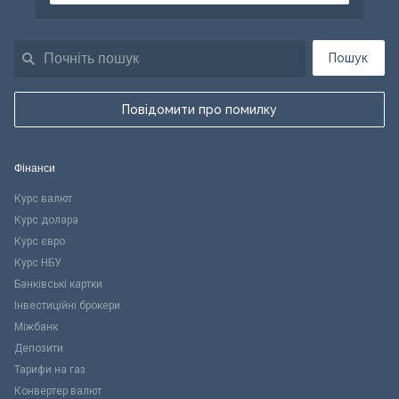
Пошук
Повідомити про помилку
Фінанси
Курс валют
Курс долара
Курс євро
Курс НБУ
Банківські картки
Інвестиційні брокери
Міжбанк
Депозити
Тарифи на газ
Конвертер валют