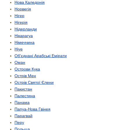
Нова Каледонія
Норвегія
Нігер
Нігерія
Нідерланди
Нікарагуа
Німеччина
Ніуе
Об'єднані Арабські Емірати
Оман
Острови Кука
Острів Мен
Острів Святої Єлени
Пакистан
Палестина
Панама
Папуа-Нова Гвінея
Парагвай
Перу
Польща