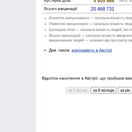
Бустерна доза
5 405 966
59,
62
%
Всього вакцинацій
20 468 731
Кількість вакци­нованих
— загальна кількість люд
Повністю вакци­новано
— загальна кількість люде
Бустерна доза
— загальна кількість людей, які 
Всього вакцинацій
— загальна кількість введених 
вакцинованих людей — залежно від протоколу вак
Див. також:
коронавірус в Австрії
Відсоток населення в Австрії, що пройшов вакц