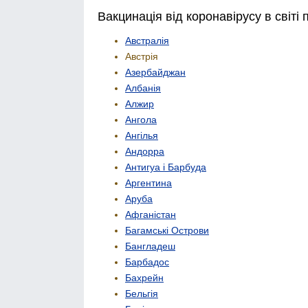
Вакцинація від коронавірусу в світі 
Австралія
Австрія
Азербайджан
Албанія
Алжир
Ангола
Ангілья
Андорра
Антигуа і Барбуда
Аргентина
Аруба
Афганістан
Багамські Острови
Бангладеш
Барбадос
Бахрейн
Бельгія