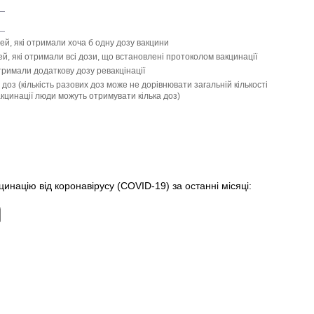
ей, які отримали хоча б одну дозу вакцини
й, які отримали всі дози, що встановлені протоколом вакцинації
отримали додаткову дозу ревакцінації
доз (кількість разових доз може не дорівнювати загальній кількості
цинації люди можуть отримувати кілька доз)
инацію від коронавірусу (COVID-19) за останні місяці: