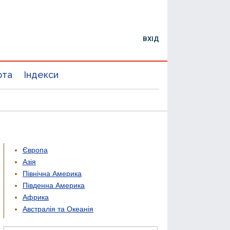
ВХІД
юта
Індекси
Європа
Азія
Північна Америка
Південна Америка
Африка
Австралія та Океанія