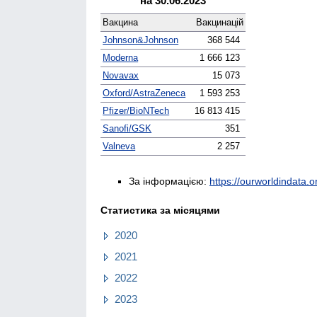
на 30.06.2023
Вакцина
Вакцинацій
Johnson&Johnson
368 544
Moderna
1 666 123
Novavax
15 073
Oxford/AstraZeneca
1 593 253
Pfizer/BioNTech
16 813 415
Sanofi/GSK
351
Valneva
2 257
За інформацією:
https://ourworldindata.or
Статистика за місяцями
2020
2021
2022
2023