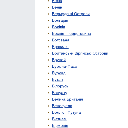
Беліз
Бенін
Бермудські Острови
Болгарія
Болівія
Боснія і Герцеговина
Ботсвана
Бразилія
Британськи Віргінські Острови
Бруней
Буркіна-Фасо
Бурунді
Бутан
Білорусь
Вануату
Велика Британія
Венесуела
Волліс і Футуна
В'єтнам
Вірменія