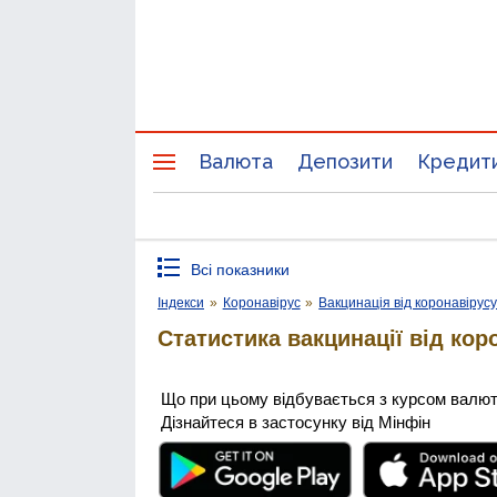
Валюта
Депозити
Кредит
Всі показники
Індекси
»
Коронавірус
»
Вакцинація від коронавірус
Статистика вакцинації від кор
Що при цьому відбувається з курсом валю
Дізнайтеся в застосунку від Мінфін