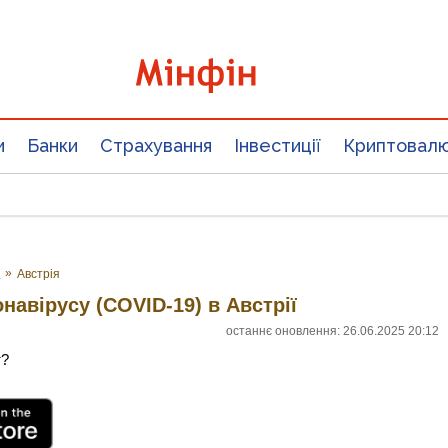
и
Банки
Страхування
Інвестиції
Криптовал
у
»
Австрія
онавірусу (COVID-19) в Австрії
останнє оновлення: 26.06.2025 20:12
т?