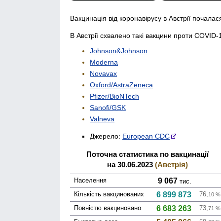
Вакцинація від коронавірусу в Австрії почалас
В Австрії схвалено такі вакцини проти COVID-
Johnson&Johnson
Moderna
Novavax
Oxford/AstraZeneca
Pfizer/BioNTech
Sanofi/GSK
Valneva
Джерело:
European CDC
Поточна статистика по вакцинації
на 30.06.2023
(Австрія)
Населення
9 067
тис.
Кількість вакци­нованих
6 899 873
76,
10
%
Повністю вакци­новано
6 683 263
73,
71
%