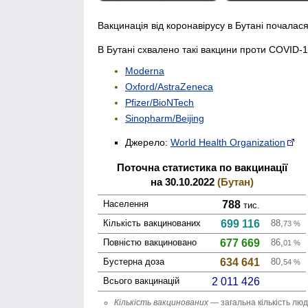
Вакцинація від коронавірусу в Бутані почалася
В Бутані схвалено такі вакцини проти COVID-1
Moderna
Oxford/AstraZeneca
Pfizer/BioNTech
Sinopharm/Beijing
Джерело:
World Health Organization
Поточна статистика по вакцинації
на 30.10.2022
(Бутан)
Населення
788
тис.
Кількість вакци­нованих
699 116
88,
73
%
Повністю вакци­новано
677 669
86,
01
%
Бустерна доза
634 641
80,
54
%
Всього вакцинацій
2 011 426
Кількість вакци­нованих
— загальна кількість люд