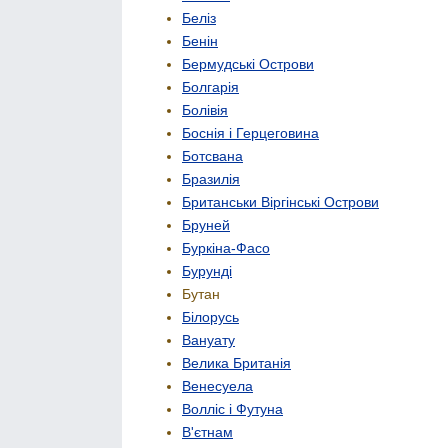
Беліз
Бенін
Бермудські Острови
Болгарія
Болівія
Боснія і Герцеговина
Ботсвана
Бразилія
Британськи Віргінські Острови
Бруней
Буркіна-Фасо
Бурунді
Бутан
Білорусь
Вануату
Велика Британія
Венесуела
Волліс і Футуна
В'єтнам