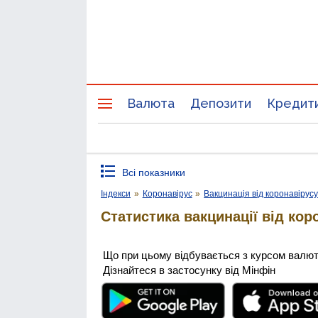
Валюта
Депозити
Кредит
Всі показники
Індекси
»
Коронавірус
»
Вакцинація від коронавірус
Статистика вакцинації від кор
Що при цьому відбувається з курсом валю
Дізнайтеся в застосунку від Мінфін