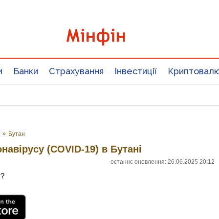
и
Банки
Страхування
Інвестиції
Криптовал
у
»
Бутан
онавірусу (COVID-19) в Бутані
останнє оновлення: 26.06.2025 20:12
т?