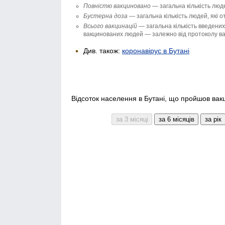
Повністю вакци­новано
— загальна кількість люде
Бустерна доза
— загальна кількість людей, які 
Всього вакцинацій
— загальна кількість введених 
вакцинованих людей — залежно від протоколу вак
Див. також:
коронавірус в Бутані
Відсоток населення в Бутані, що пройшов вакц