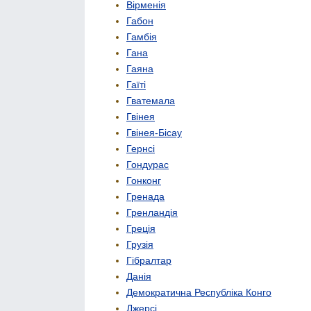
Вірменія
Габон
Гамбія
Гана
Гаяна
Гаїті
Гватемала
Гвінея
Гвінея-Бісау
Гернсі
Гондурас
Гонконг
Гренада
Гренландія
Греція
Грузія
Гібралтар
Данія
Демократична Республіка Конго
Джерсі