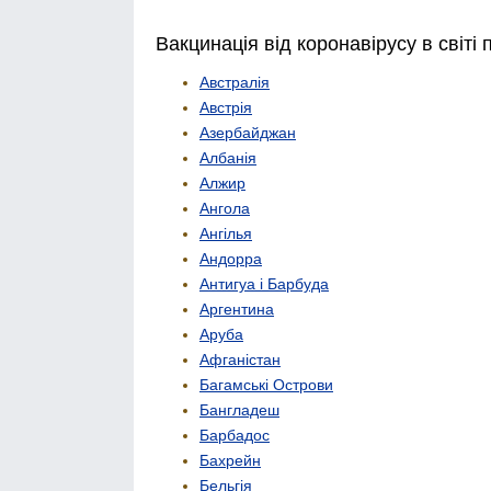
Вакцинація від коронавірусу в світі 
Австралія
Австрія
Азербайджан
Албанія
Алжир
Ангола
Ангілья
Андорра
Антигуа і Барбуда
Аргентина
Аруба
Афганістан
Багамські Острови
Бангладеш
Барбадос
Бахрейн
Бельгія