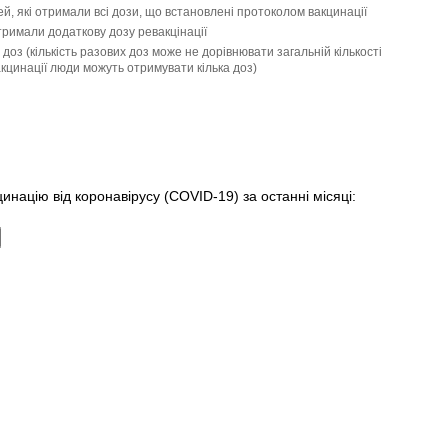
й, які отримали всі дози, що встановлені протоколом вакцинації
отримали додаткову дозу ревакцінації
доз (кількість разових доз може не дорівнювати загальній кількості
цинації люди можуть отримувати кілька доз)
инацію від коронавірусу (COVID-19) за останні місяці: