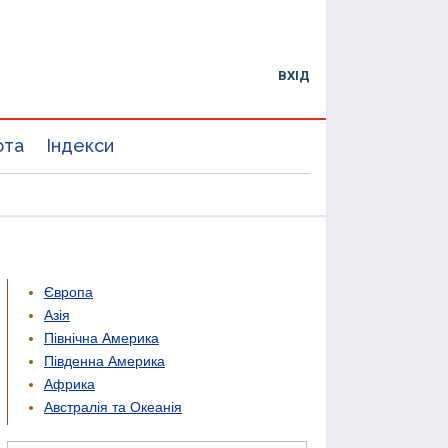
ВХІД
юта
Індекси
Європа
Азія
Північна Америка
Південна Америка
Африка
Австралія та Океанія