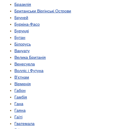
Бразилія
Британськи Віргінські Острови
Бруней
Буркіна-Фасо
Бурунді
Бутан
Білорусь
Вануату
Велика Британія
Венесуела
Волліс і Футуна
В'єтнам
Вірменія
Габон
Гамбія
Гана
Гаяна
Гаїті
Гватемала