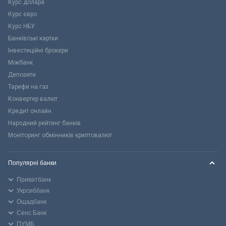
Курс долара
Курс євро
Курс НБУ
Банківські картки
Інвестиційні брокери
Міжбанк
Депозити
Тарифи на газ
Конвертер валют
Кредит онлайн
Народний рейтинг банків
Моніторинг обмінників криптовалют
Популярні банки
Приватбанк
Укрсиббанк
Ощадбанк
Сенс Банк
ПУМБ