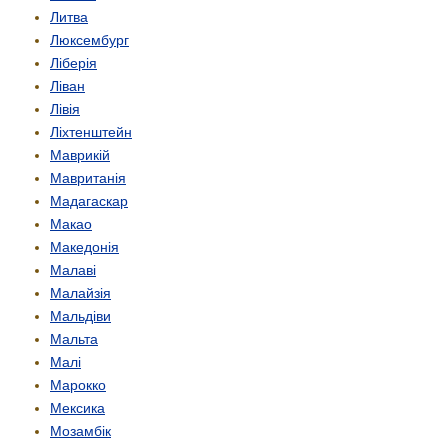
Литва
Люксембург
Ліберія
Ліван
Лівія
Ліхтенштейн
Маврикій
Мавританія
Мадагаскар
Макао
Македонія
Малаві
Малайзія
Мальдіви
Мальта
Малі
Марокко
Мексика
Мозамбік