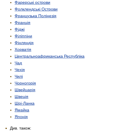
Фарерські острови
Фолклендські Острови
Французька Полінезія
Франція
Фіджі
Філіппіни
Фінляндія
Хорватія
Центрально­африканська Республіка
Чад
Чехія
Чилі
Чорногорія
Швейцарія
Швеція
Шрі-Ланка
Ямайка
Японія
Див. також: