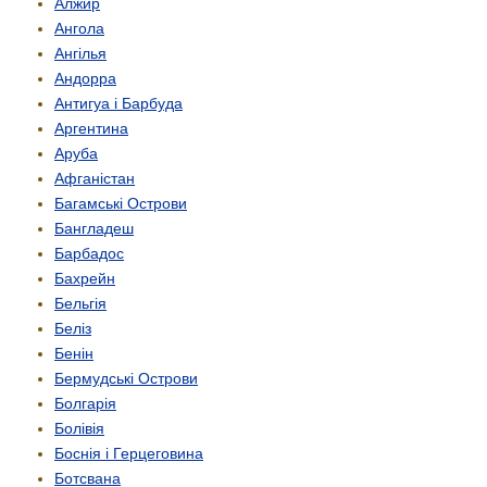
Алжир
Ангола
Ангілья
Андорра
Антигуа і Барбуда
Аргентина
Аруба
Афганістан
Багамські Острови
Бангладеш
Барбадос
Бахрейн
Бельгія
Беліз
Бенін
Бермудські Острови
Болгарія
Болівія
Боснія і Герцеговина
Ботсвана