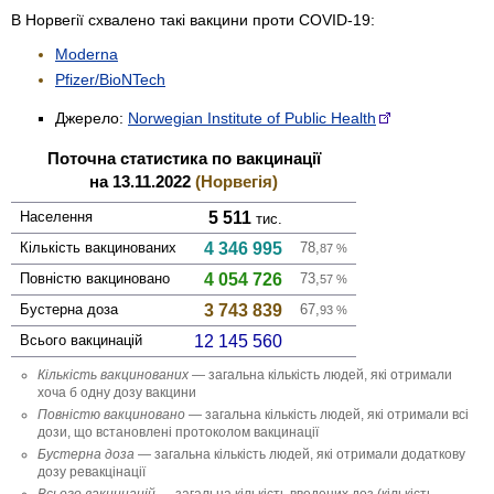
В Норвегії схвалено такі вакцини проти COVID-19:
Moderna
Pfizer/BioNTech
Джерело:
Norwegian Institute of Public Health
Поточна статистика по вакцинації
на 13.11.2022
(Норвегія)
Населення
5 511
тис.
Кількість вакци­нованих
4 346 995
78,
87
%
Повністю вакци­новано
4 054 726
73,
57
%
Бустерна доза
3 743 839
67,
93
%
Всього вакцинацій
12 145 560
Кількість вакци­нованих
— загальна кількість людей, які отримали
хоча б одну дозу вакцини
Повністю вакци­новано
— загальна кількість людей, які отримали всі
дози, що встановлені протоколом вакцинації
Бустерна доза
— загальна кількість людей, які отримали додаткову
дозу ревакцінації
Всього вакцинацій
— загальна кількість введених доз (кількість