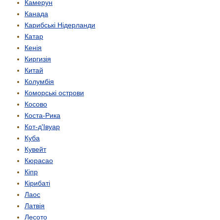
Камерун
Канада
Карибські Нідерланди
Катар
Кенія
Киргизія
Китай
Колумбія
Коморські острови
Косово
Коста-Рика
Кот-д'Івуар
Куба
Кувейт
Кюрасао
Кіпр
Кірибаті
Лаос
Латвія
Лесото