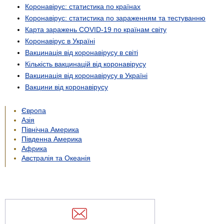
Коронавірус: статистика по країнах
Коронавірус: статистика по зараженням та тестуванню
Карта заражень COVID-19 по країнам світу
Коронавірус в Україні
Вакцинація від коронавірусу в світі
Кількість вакцинацій від коронавірусу
Вакцинація від коронавірусу в Україні
Вакцини від коронавірусу
Європа
Азія
Північна Америка
Південна Америка
Африка
Австралія та Океанія