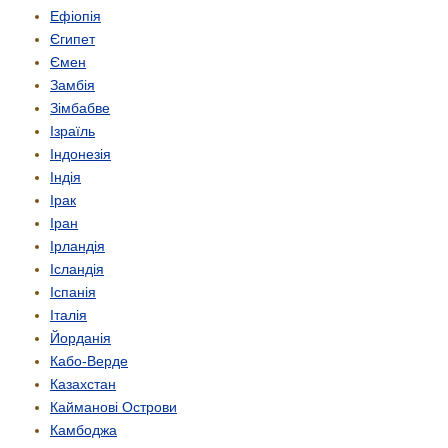
Ефіопія
Єгипет
Ємен
Замбія
Зімбабве
Ізраїль
Індонезія
Індія
Ірак
Іран
Ірландія
Ісландія
Іспанія
Італія
Йорданія
Кабо-Верде
Казахстан
Кайманові Острови
Камбоджа