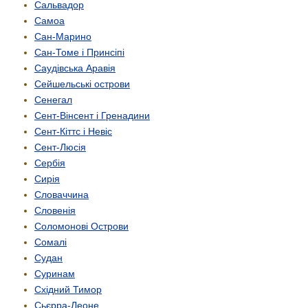
Сальвадор
Самоа
Сан-Марино
Сан-Томе і Принсіпі
Саудівська Аравія
Сейшельські острови
Сенегал
Сент-Вінсент і Гренадини
Сент-Кіттс і Невіс
Сент-Люсія
Сербія
Сирія
Словаччина
Словенія
Соломонові Острови
Сомалі
Судан
Суринам
Східний Тимор
Сьєрра-Леоне