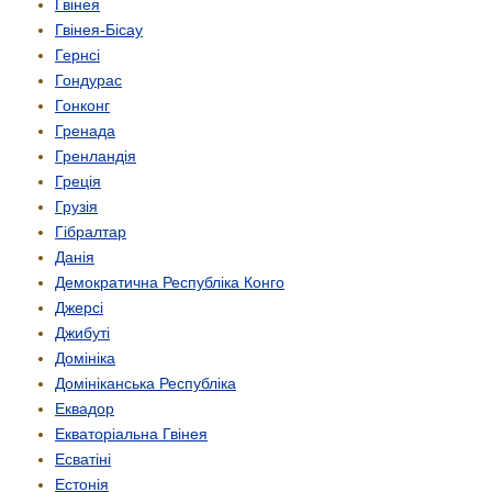
Гвінея
Гвінея-Бісау
Гернсі
Гондурас
Гонконг
Гренада
Гренландія
Греція
Грузія
Гібралтар
Данія
Демократична Республіка Конго
Джерсі
Джибуті
Домініка
Домініканська Республіка
Еквадор
Екваторіальна Гвінея
Есватіні
Естонія