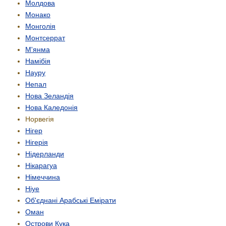
Молдова
Монако
Монголія
Монтсеррат
М'янма
Намібія
Науру
Непал
Нова Зеландія
Нова Каледонія
Норвегія
Нігер
Нігерія
Нідерланди
Нікарагуа
Німеччина
Ніуе
Об'єднані Арабські Емірати
Оман
Острови Кука