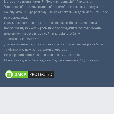
Матеріали з позначками "Р", "Новини партнерів", "Актуально",
"Спецпроект", "Новини компаній", "Промо" – це реклама, в розумінні
Закону України "Про рекламу". За зміст реклами відповідальність несе
рекламодавець.
Інформація на даній сторінці не є рекламою банківських послуг.
Верифіковану банком інформацію про продукти та послуги можна
подивитися на офіційному сайті відповідного банку.
Телефон: (044) 392-47-40
Дзвінок в межах території України з усіх номерів операторів мобільного
та міського зв’язку за тарифами операторів
Графік роботи: понеділок – п’ятниця з 09:00 до 18:00
Юридична адреса: Україна, Київ, Вадима Гетьмана, 1-Б, 3 поверх