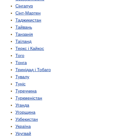
Сінгапур
Сінт-Мартен
Таджикистан
Тайвань
Танзанія
Таїланд
Теркс і Кайкос
Того
Тонга
Тринідад і Тобаго
Тувалу
Туніс
Туреччина
Туркменістан
Уганда
Угорщина
Узбекистан
Україна
Уругвай