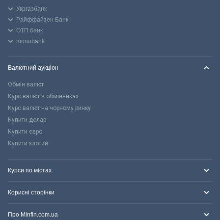
Укргазбанк
Райффайзен Банк
ОТП банк
monobank
Валютний аукціон
Обмін валют
Курс валют в обмінниках
Курс валют на чорному ринку
Купити долар
Купити євро
Купити злотий
Курси по містах
Корисні сторінки
Про Minfin.com.ua