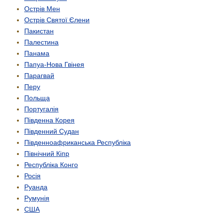
Острів Мен
Острів Святої Єлени
Пакистан
Палестина
Панама
Папуа-Нова Гвінея
Парагвай
Перу
Польща
Португалія
Південна Корея
Південний Судан
Південно­африканська Республіка
Північний Кіпр
Республіка Конго
Росія
Руанда
Румунія
США