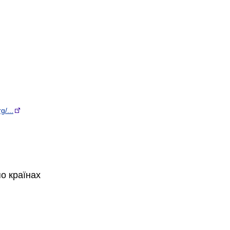
g/...
по країнах