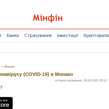
и
Банки
Страхування
Інвестиції
Криптовал
у
»
Монако
онавірусу (COVID-19) в Монако
останнє оновлення: 26.06.2025 20:12
т?