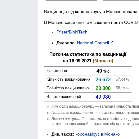
Вакцинація від коронавірусу в Монако почалас
В Монако схвалено такі вакцини проти COVID-
Pfizer/BioNTech
Джерело:
National Council
Поточна статистика по вакцинації
на 16.09.2021
(Монако)
Населення
40
тис.
Кількість вакци­нованих
26 672
67,
04
%
Повністю вакци­новано
23 308
58,
59
%
Всього вакцинацій
49 980
Кількість вакци­нованих
— загальна кількість люд
Повністю вакци­новано
— загальна кількість люде
Всього вакцинацій
— загальна кількість введених 
вакцинованих людей — залежно від протоколу вак
Див. також:
коронавірус в Монако