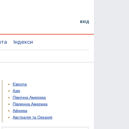
ВХІД
юта
Індекси
Європа
Азія
Північна Америка
Південна Америка
Африка
Австралія та Океанія