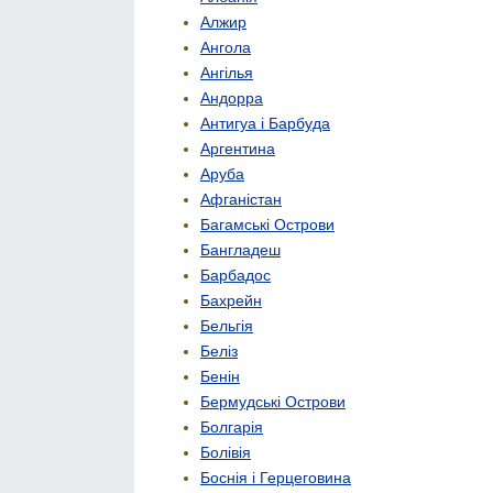
Алжир
Ангола
Ангілья
Андорра
Антигуа і Барбуда
Аргентина
Аруба
Афганістан
Багамські Острови
Бангладеш
Барбадос
Бахрейн
Бельгія
Беліз
Бенін
Бермудські Острови
Болгарія
Болівія
Боснія і Герцеговина