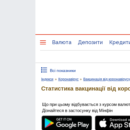
Валюта
Депозити
Кредит
Всі показники
Індекси
»
Коронавірус
»
Вакцинація від коронавірус
Статистика вакцинації від кор
Що при цьому відбувається з курсом валю
Дізнайтеся в застосунку від Мінфін