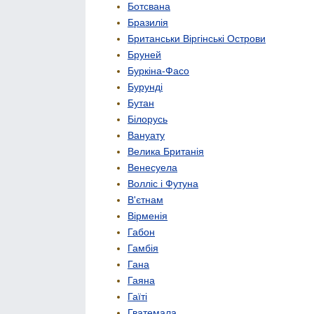
Ботсвана
Бразилія
Британськи Віргінські Острови
Бруней
Буркіна-Фасо
Бурунді
Бутан
Білорусь
Вануату
Велика Британія
Венесуела
Волліс і Футуна
В'єтнам
Вірменія
Габон
Гамбія
Гана
Гаяна
Гаїті
Гватемала