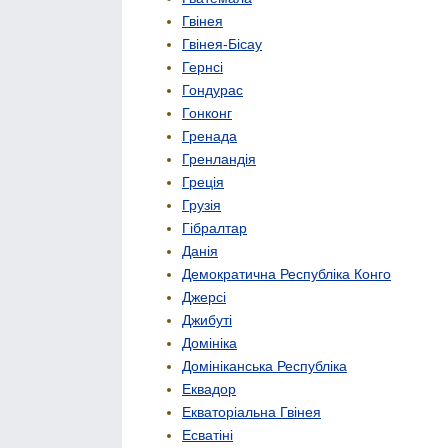
Гвінея
Гвінея-Бісау
Гернсі
Гондурас
Гонконг
Гренада
Гренландія
Греція
Грузія
Гібралтар
Данія
Демократична Республіка Конго
Джерсі
Джибуті
Домініка
Домініканська Республіка
Еквадор
Екваторіальна Гвінея
Есватіні