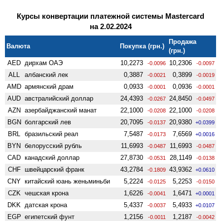
Курсы конвертации платежной системы Mastercard
на 2.02.2024
Продажа
Валюта
Покупка (грн.)
(грн.)
AED
дирхам ОАЭ
10,2273
10,2306
-0.0096
-0.0097
ALL
албанский лек
0,3887
0,3899
-0.0021
-0.0019
AMD
армянский драм
0,0933
0,0936
-0.0001
-0.0001
AUD
австралийский доллар
24,4393
24,8450
-0.0267
-0.0497
AZN
азербайджанский манат
22,1000
22,1000
-0.0208
-0.0208
BGN
болгарский лев
20,7095
20,9380
-0.0137
+0.0399
BRL
бразильский реал
7,5487
7,6569
-0.0173
+0.0016
BYN
белорусский рубль
11,6993
11,6993
-0.0487
-0.0487
CAD
канадский доллар
27,8730
28,1149
-0.0531
-0.0138
CHF
швейцарский франк
43,2784
43,9362
-0.1809
+0.0610
CNY
китайский юань женьминьби
5,2224
5,2253
-0.0125
-0.0150
CZK
чешская крона
1,6226
1,6471
-0.0041
+0.0001
DKK
датская крона
5,4337
5,4933
-0.0037
+0.0107
EGP
египетский фунт
1,2156
1,2187
-0.0011
-0.0042