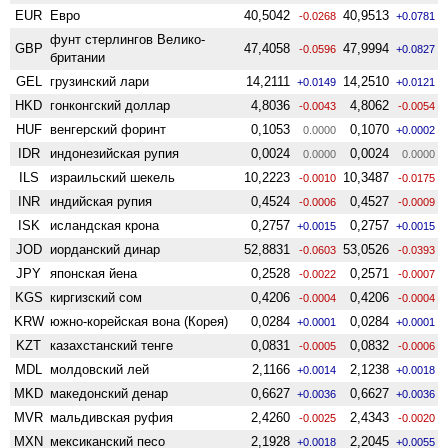
EUR
Евро
40,5042
40,9513
-0.0268
+0.0781
фунт стерлингов Велико­
GBP
47,4058
47,9994
-0.0596
+0.0827
британии
GEL
грузинский лари
14,2111
14,2510
+0.0149
+0.0121
HKD
гонконгский доллар
4,8036
4,8062
-0.0043
-0.0054
HUF
венгерский форинт
0,1053
0,1070
0.0000
+0.0002
IDR
индонезийская рупия
0,0024
0,0024
0.0000
0.0000
ILS
израильский шекель
10,2223
10,3487
-0.0010
-0.0175
INR
индийская рупия
0,4524
0,4527
-0.0006
-0.0009
ISK
исландская крона
0,2757
0,2757
+0.0015
+0.0015
JOD
иорданский динар
52,8831
53,0526
-0.0603
-0.0393
JPY
японская йена
0,2528
0,2571
-0.0022
-0.0007
KGS
киргизский сом
0,4206
0,4206
-0.0004
-0.0004
KRW
южно-корейская вона (Корея)
0,0284
0,0284
+0.0001
+0.0001
KZT
казахстанский тенге
0,0831
0,0832
-0.0005
-0.0006
MDL
молдовский лей
2,1166
2,1238
+0.0014
+0.0018
MKD
македонский денар
0,6627
0,6627
+0.0036
+0.0036
MVR
мальдивская руфия
2,4260
2,4343
-0.0025
-0.0020
MXN
мексиканский песо
2,1928
2,2045
+0.0018
+0.0055