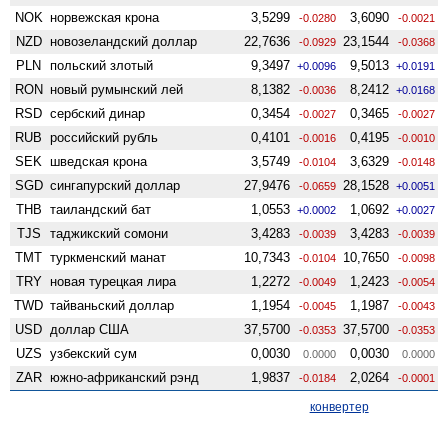
NOK
норвежская крона
3,5299
3,6090
-0.0280
-0.0021
NZD
ново­зеландский доллар
22,7636
23,1544
-0.0929
-0.0368
PLN
польский злотый
9,3497
9,5013
+0.0096
+0.0191
RON
новый румынский лей
8,1382
8,2412
-0.0036
+0.0168
RSD
сербский динар
0,3454
0,3465
-0.0027
-0.0027
RUB
российский рубль
0,4101
0,4195
-0.0016
-0.0010
SEK
шведская крона
3,5749
3,6329
-0.0104
-0.0148
SGD
сингапурский доллар
27,9476
28,1528
-0.0659
+0.0051
THB
таиландский бат
1,0553
1,0692
+0.0002
+0.0027
TJS
таджикский сомони
3,4283
3,4283
-0.0039
-0.0039
TMT
туркменский манат
10,7343
10,7650
-0.0104
-0.0098
TRY
новая турецкая лира
1,2272
1,2423
-0.0049
-0.0054
TWD
тайваньский доллар
1,1954
1,1987
-0.0045
-0.0043
USD
доллар США
37,5700
37,5700
-0.0353
-0.0353
UZS
узбекский сум
0,0030
0,0030
0.0000
0.0000
ZAR
южно-африканский рэнд
1,9837
2,0264
-0.0184
-0.0001
конвертер