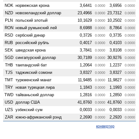
NOK
норвежская крона
3,6441
3,6956
0.0000
0.0000
NZD
ново­зеландский доллар
23,4966
23,7312
0.0000
0.0000
PLN
польский злотый
10,1629
10,2502
0.0000
0.0000
RON
новый румынский лей
8,6988
8,7864
0.0000
0.0000
RSD
сербский динар
0,3726
0,3735
0.0000
0.0000
RUB
российский рубль
0,4017
0,4103
0.0000
0.0000
SEK
шведская крона
3,7841
3,8108
0.0000
0.0000
SGD
сингапурский доллар
30,7189
30,9276
0.0000
0.0000
THB
таиландский бат
1,2064
1,2237
0.0000
0.0000
TJS
таджикский сомони
3,8327
3,8327
0.0000
0.0000
TMT
туркменский манат
11,9485
11,9827
0.0000
0.0000
TRY
новая турецкая лира
1,1843
1,1993
0.0000
0.0000
TWD
тайваньский доллар
1,2816
1,2850
0.0000
0.0000
USD
доллар США
41,8760
41,8760
0.0000
0.0000
UZS
узбекский сум
0,0033
0,0033
0.0000
0.0000
ZAR
южно-африканский рэнд
2,2690
2,2920
0.0000
0.0000
конвертер