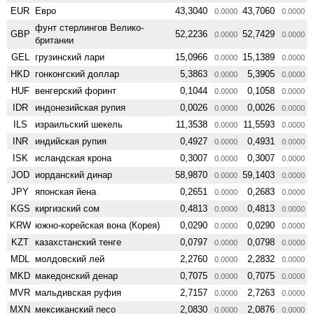
EUR
Евро
43,3040
43,7060
0.0000
0.0000
фунт стерлингов Велико­
GBP
52,2236
52,7429
0.0000
0.0000
британии
GEL
грузинский лари
15,0966
15,1389
0.0000
0.0000
HKD
гонконгский доллар
5,3863
5,3905
0.0000
0.0000
HUF
венгерский форинт
0,1044
0,1058
0.0000
0.0000
IDR
индонезийская рупия
0,0026
0,0026
0.0000
0.0000
ILS
израильский шекель
11,3538
11,5593
0.0000
0.0000
INR
индийская рупия
0,4927
0,4931
0.0000
0.0000
ISK
исландская крона
0,3007
0,3007
0.0000
0.0000
JOD
иорданский динар
58,9870
59,1403
0.0000
0.0000
JPY
японская йена
0,2651
0,2683
0.0000
0.0000
KGS
киргизский сом
0,4813
0,4813
0.0000
0.0000
KRW
южно-корейская вона (Корея)
0,0290
0,0290
0.0000
0.0000
KZT
казахстанский тенге
0,0797
0,0798
0.0000
0.0000
MDL
молдовский лей
2,2760
2,2832
0.0000
0.0000
MKD
македонский денар
0,7075
0,7075
0.0000
0.0000
MVR
мальдивская руфия
2,7157
2,7263
0.0000
0.0000
MXN
мексиканский песо
2,0830
2,0876
0.0000
0.0000