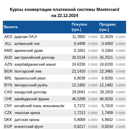
Курсы конвертации платежной системы Mastercard
на 22.12.2024
Покупка
Продажа
Валюта
(грн.)
(грн.)
AED
дирхам ОАЭ
11,3992
11,4029
0.0000
0.0000
ALL
албанский лек
0,4408
0,4450
0.0000
0.0000
AMD
армянский драм
0,1061
0,1064
0.0000
0.0000
AUD
австралийский доллар
26,0134
26,2521
0.0000
0.0000
AZN
азербайджанский манат
24,6330
24,6330
0.0000
0.0000
BGN
болгарский лев
22,1410
22,3465
0.0000
0.0000
BRL
бразильский реал
6,8038
6,9250
0.0000
0.0000
BYN
белорусский рубль
12,1492
12,1492
0.0000
0.0000
CAD
канадский доллар
29,0041
29,1819
0.0000
0.0000
CHF
швейцарский франк
46,5289
46,9250
0.0000
0.0000
CNY
китайский юань женьминьби
5,7372
5,7418
0.0000
0.0000
CZK
чешская крона
1,7212
1,7409
0.0000
0.0000
DKK
датская крона
5,8069
5,8602
0.0000
0.0000
EGP
египетский фунт
0,8217
0,8234
0.0000
0.0000