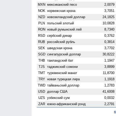
MXN
мексиканский песо
2,0079
NOK
норвежская крона
3,7051
NZD
ново­зеландский доллар
24,1825
PLN
польский злотый
10,0828
RON
новый румынский лей
8,7340
RSD
сербский динар
0,3762
RUB
российский рубль
0,3814
SEK
шведская крона
3,7702
SGD
сингапурский доллар
30,8222
THB
таиландский бат
1,1947
TJS
таджикский сомони
3,8899
TMT
туркменский манат
11,8700
TRY
новая турецкая лира
1,1918
TWD
тайваньский доллар
1,2783
USD
доллар США
41,6008
UZS
узбекский сум
0,0032
ZAR
южно-африканский рэнд
2,2791
к