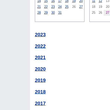
14
15
16
17
18
19
20
11
12
13
21
22
23
24
25
26
27
18
19
20
28
29
30
31
25
26
27
2023
2022
2021
2020
2019
2018
2017