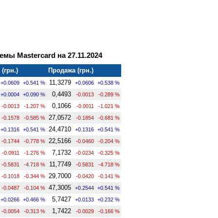
мы Mastercard на 27.11.2024
(грн.)
Продажа (грн.)
11,3279
+0.0609
+0.541 %
+0.0606
+0.538 %
0,4493
+0.0004
+0.090 %
-0.0013
-0.289 %
0,1066
-0.0013
-1.207 %
-0.0011
-1.021 %
27,0572
-0.1578
-0.585 %
-0.1854
-0.681 %
24,4710
+0.1316
+0.541 %
+0.1316
+0.541 %
22,5166
-0.1744
-0.778 %
-0.0460
-0.204 %
7,1732
-0.0911
-1.276 %
-0.0234
-0.325 %
11,7749
-0.5831
-4.718 %
-0.5831
-4.718 %
29,7000
-0.1018
-0.344 %
-0.0420
-0.141 %
47,3005
-0.0487
-0.104 %
+0.2544
+0.541 %
5,7427
+0.0266
+0.466 %
+0.0133
+0.232 %
1,7422
-0.0054
-0.313 %
-0.0029
-0.166 %