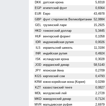
DKK
датская крона
5,8318
EGP
египетский фунт
0,8364
EUR
Евро
43,4978
GBP
фунт стерлингов Велико­британии
52,0884
GEL
грузинский лари
15,2925
HKD
гонконгский доллар
5,3445
HUF
венгерский форинт
0,1058
IDR
индонезийская рупия
0,0026
ILS
израильский шекель
11,3184
INR
индийская рупия
0,4924
ISK
исландская крона
0,3028
JOD
иорданский динар
58,5140
JPY
японская йена
0,2709
KGS
киргизский сом
0,4793
KRW
южно-корейская вона (Корея)
0,0299
KZT
казахстанский тенге
0,0827
MDL
молдовский лей
2,2728
MKD
македонский денар
0,7124
MVR
мальдивская руфия
2,6979