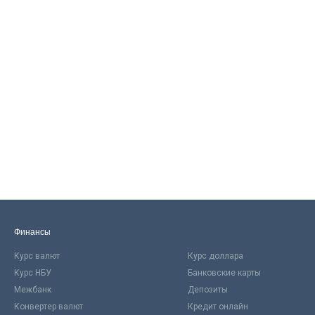
Финансы
Курс валют
Курс доллара
Курс НБУ
Банковские карты
Межбанк
Депозиты
Конвертер валют
Кредит онлайн