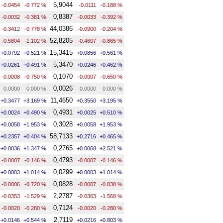
5,9044
-0.0454
-0.772 %
-0.0111
-0.188 %
0,8387
-0.0032
-0.381 %
-0.0033
-0.392 %
44,0386
-0.3412
-0.778 %
-0.0900
-0.204 %
52,8205
-0.5804
-1.102 %
-0.4607
-0.865 %
15,3415
+0.0792
+0.521 %
+0.0856
+0.561 %
5,3470
+0.0261
+0.491 %
+0.0246
+0.462 %
0,1070
-0.0008
-0.750 %
-0.0007
-0.650 %
0,0026
0.0000
0.000 %
0.0000
0.000 %
11,4650
+0.3477
+3.169 %
+0.3550
+3.195 %
0,4931
+0.0024
+0.490 %
+0.0025
+0.510 %
0,3028
+0.0058
+1.953 %
+0.0058
+1.953 %
58,7133
+0.2357
+0.404 %
+0.2716
+0.465 %
0,2765
+0.0036
+1.347 %
+0.0068
+2.521 %
0,4793
-0.0007
-0.146 %
-0.0007
-0.146 %
0,0299
+0.0003
+1.014 %
+0.0003
+1.014 %
0,0828
-0.0006
-0.720 %
-0.0007
-0.838 %
2,2787
-0.0353
-1.529 %
-0.0363
-1.568 %
0,7124
-0.0020
-0.280 %
-0.0020
-0.280 %
2,7119
+0.0146
+0.544 %
+0.0216
+0.803 %