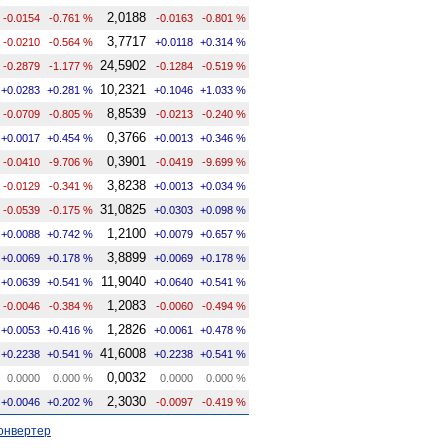
2,0188
-0.0154
-0.761 %
-0.0163
-0.801 %
3,7717
-0.0210
-0.564 %
+0.0118
+0.314 %
24,5902
-0.2879
-1.177 %
-0.1284
-0.519 %
10,2321
+0.0283
+0.281 %
+0.1046
+1.033 %
8,8539
-0.0709
-0.805 %
-0.0213
-0.240 %
0,3766
+0.0017
+0.454 %
+0.0013
+0.346 %
0,3901
-0.0410
-9.706 %
-0.0419
-9.699 %
3,8238
-0.0129
-0.341 %
+0.0013
+0.034 %
31,0825
-0.0539
-0.175 %
+0.0303
+0.098 %
1,2100
+0.0088
+0.742 %
+0.0079
+0.657 %
3,8899
+0.0069
+0.178 %
+0.0069
+0.178 %
11,9040
+0.0639
+0.541 %
+0.0640
+0.541 %
1,2083
-0.0046
-0.384 %
-0.0060
-0.494 %
1,2826
+0.0053
+0.416 %
+0.0061
+0.478 %
41,6008
+0.2238
+0.541 %
+0.2238
+0.541 %
0,0032
0.0000
0.000 %
0.0000
0.000 %
2,3030
+0.0046
+0.202 %
-0.0097
-0.419 %
онвертер