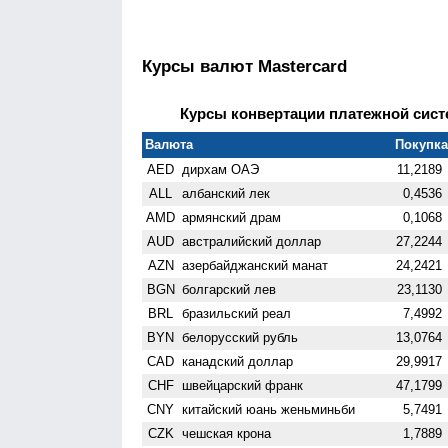
Курсы валют Mastercard
Курсы конвертации платежной систе
Валюта
Покупка 
AED
дирхам ОАЭ
11,2189
ALL
албанский лек
0,4536
AMD
армянский драм
0,1068
AUD
австралийский доллар
27,2244
AZN
азербайджанский манат
24,2421
BGN
болгарский лев
23,1130
BRL
бразильский реал
7,4992
BYN
белорусский рубль
13,0764
CAD
канадский доллар
29,9917
CHF
швейцарский франк
47,1799
CNY
китайский юань женьминьби
5,7491
CZK
чешская крона
1,7889