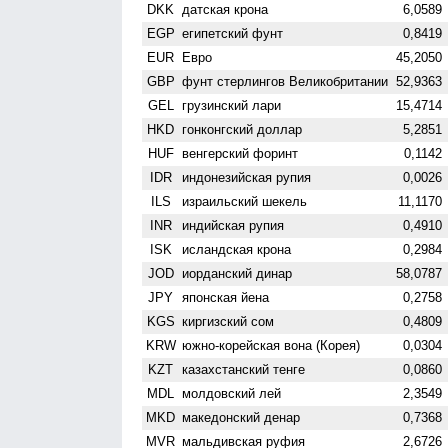
DKK
датская крона
6,0589
EGP
египетский фунт
0,8419
EUR
Евро
45,2050
GBP
фунт стерлингов Велико­британии
52,9363
GEL
грузинский лари
15,4714
HKD
гонконгский доллар
5,2851
HUF
венгерский форинт
0,1142
IDR
индонезийская рупия
0,0026
ILS
израильский шекель
11,1170
INR
индийская рупия
0,4910
ISK
исландская крона
0,2984
JOD
иорданский динар
58,0787
JPY
японская йена
0,2758
KGS
киргизский сом
0,4809
KRW
южно-корейская вона (Корея)
0,0304
KZT
казахстанский тенге
0,0860
MDL
молдовский лей
2,3549
MKD
македонский денар
0,7368
MVR
мальдивская руфия
2,6726