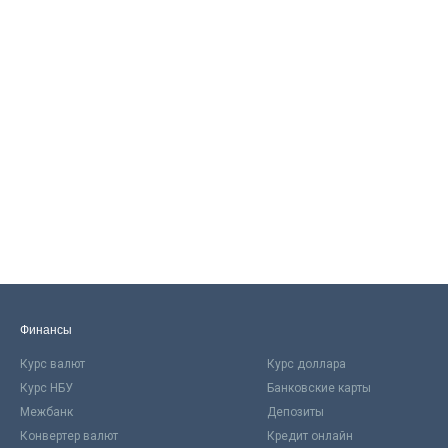
Финансы
Курс валют
Курс доллара
Курс НБУ
Банковские карты
Межбанк
Депозиты
Конвертер валют
Кредит онлайн