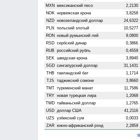
MXN
мексиканский песо
2,2130
NOK
норвежская крона
3,8258
NZD
ново­зеландский доллар
24,6322
PLN
польский злотый
10,5277
RON
новый румынский лей
9,0800
RSD
сербский динар
0,3866
RUB
российский рубль
0,4559
SEK
шведская крона
3,8940
SGD
сингапурский доллар
31,1431
THB
таиландский бат
1,1714
TJS
таджикский сомони
3,8660
TMT
туркменский манат
11,7586
TRY
новая турецкая лира
1,2068
TWD
тайваньский доллар
1,2765
USD
доллар США
41,2116
UZS
узбекский сум
0,0033
ZAR
южно-африканский рэнд
2,2859
к