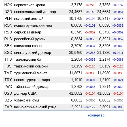
NOK
норвежская крона
3,7178
3,7858
-0.0220
+0.0137
NZD
ново­зеландский доллар
24,4687
24,6684
+0.0146
+0.0854
PLN
польский злотый
10,1708
10,2417
+0.0194
+0.0048
RON
новый румынский лей
8,8030
8,8598
+0.0101
+0.0038
RSD
сербский динар
0,3745
0,3758
-0.0002
+0.0002
RUB
российский рубль
0,3834
0,3921
+0.0056
+0.0057
SEK
шведская крона
3,7970
3,8296
+0.0034
+0.0060
SGD
сингапурский доллар
30,9460
31,1220
+0.0268
+0.0411
THB
таиландский бат
1,2054
1,2174
+0.0036
+0.0068
TJS
таджикский сомони
3,8159
3,8159
-0.0128
-0.0128
TMT
туркменский манат
11,8671
11,8980
-0.0030
-0.0030
TRY
новая турецкая лира
1,1910
1,2109
+0.0007
+0.0021
TWD
тайваньский доллар
1,2792
1,2814
+0.0037
+0.0032
USD
доллар США
41,5852
41,5852
-0.0104
-0.0104
UZS
узбекский сум
0,0032
0,0032
0.0000
0.0000
ZAR
южно-африканский рэнд
2,2921
2,3091
+0.0172
+0.0086
конвертер