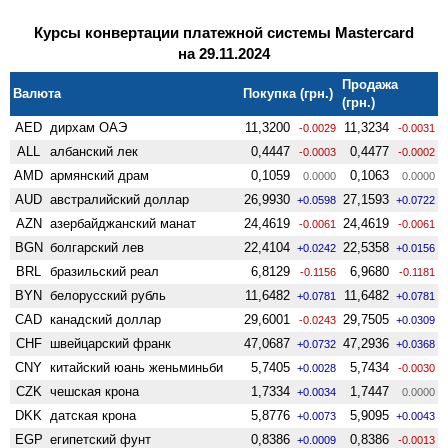
Курсы конвертации платежной системы Mastercard
на 29.11.2024
Продажа
Валюта
Покупка (грн.)
(грн.)
AED
дирхам ОАЭ
11,3200
11,3234
-0.0029
-0.0031
ALL
албанский лек
0,4447
0,4477
-0.0003
-0.0002
AMD
армянский драм
0,1059
0,1063
0.0000
0.0000
AUD
австралийский доллар
26,9930
27,1593
+0.0598
+0.0722
AZN
азербайджанский манат
24,4619
24,4619
-0.0061
-0.0061
BGN
болгарский лев
22,4104
22,5358
+0.0242
+0.0156
BRL
бразильский реал
6,8129
6,9680
-0.1156
-0.1181
BYN
белорусский рубль
11,6482
11,6482
+0.0781
+0.0781
CAD
канадский доллар
29,6001
29,7505
-0.0243
+0.0309
CHF
швейцарский франк
47,0687
47,2936
+0.0732
+0.0368
CNY
китайский юань женьминьби
5,7405
5,7434
+0.0028
-0.0030
CZK
чешская крона
1,7334
1,7447
+0.0034
0.0000
DKK
датская крона
5,8776
5,9095
+0.0073
+0.0043
EGP
египетский фунт
0,8386
0,8386
+0.0009
-0.0013