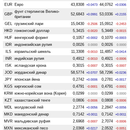
EUR
Евро
43,8308
44,0762
+0.0473
+0.0306
фунт стерлингов Велико­
GBP
52,6843
53,0336
+0.0991
+0.2155
британии
GEL
грузинский лари
15,0430
15,0912
-0.2506
-0.2453
HKD
гонконгский доллар
5,3415
5,3449
-0.0020
-0.0015
HUF
венгерский форинт
0,1057
0,1070
+0.0002
+0.0003
IDR
индонезийская рупия
0,0026
0,0026
0.0000
0.0000
ILS
израильский шекель
11,3308
11,4857
-0.0010
+0.0414
INR
индийская рупия
0,4912
0,4921
-0.0010
-0.0006
ISK
исландская крона
0,3015
0,3015
-0.0007
-0.0007
JOD
иорданский динар
58,5774
58,7296
+0.0707
+0.0236
JPY
японская йена
0,2742
0,2781
+0.0006
+0.0017
KGS
киргизский сом
0,4791
0,4791
-0.0001
-0.0001
KRW
южно-корейская вона (Корея)
0,0299
0,0299
0.0000
0.0000
KZT
казахстанский тенге
0,0806
0,0808
-0.0006
-0.0006
MDL
молдовский лей
2,2774
2,2847
+0.0056
+0.0056
MKD
македонский денар
0,7142
0,7142
+0.0011
+0.0011
MVR
мальдивская руфия
2,6968
2,7074
-0.0007
-0.0006
MXN
мексиканский песо
2,0368
2,0532
+0.0217
-0.0051