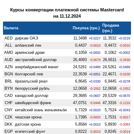
Курсы конвертации платежной системы Mastercard
на 11.12.2024
Продажа
Валюта
Покупка (грн.)
(грн.)
AED
дирхам ОАЭ
11,3498
11,3532
+0.0227
+0.0218
ALL
албанский лек
0,4437
0,4472
-0.0010
-0.0010
AMD
армянский драм
0,1059
0,1062
+0.0002
+0.0002
AUD
австралийский доллар
26,4093
26,6511
-0.0679
-0.2630
AZN
азербайджанский манат
24,5261
24,5261
+0.0489
+0.0489
BGN
болгарский лев
22,3539
22,4671
+0.0051
-0.0230
BRL
бразильский реал
6,8645
6,9445
+0.0330
+0.0278
BYN
белорусский рубль
12,0658
12,0658
-0.1552
-0.1552
CAD
канадский доллар
29,3685
29,5329
+0.0607
+0.0570
CHF
швейцарский франк
47,0751
47,3316
-0.0446
-0.1210
CNY
китайский юань женьминьби
5,7329
5,7524
+0.0020
+0.0043
CZK
чешская крона
1,7395
1,7531
-0.0003
-0.0017
DKK
датская крона
5,8584
5,8930
+0.0010
-0.0083
EGP
египетский фунт
0,8222
0,8245
-0.0015
-0.0014