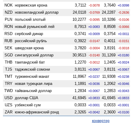
NOK
норвежская крона
3,7112
3,7640
-0.0078
+0.0098
NZD
ново­зеландский доллар
24,0118
24,2287
-0.0769
-0.2636
PLN
польский злотый
10,2277
10,3286
-0.0095
-0.0106
RON
новый румынский лей
8,7913
8,8508
+0.0083
-0.0066
RSD
сербский динар
0,3741
0,3754
+0.0009
+0.0011
RUB
российский рубль
0,3922
0,4011
-0.0147
-0.0151
SEK
шведская крона
3,7820
3,8191
-0.0004
-0.0018
SGD
сингапурский доллар
30,9513
31,1269
-0.0140
+0.0180
THB
таиландский бат
1,2270
1,2405
-0.0012
+0.0024
TJS
таджикский сомони
3,8131
3,8131
+0.0067
+0.0067
TMT
туркменский манат
11,8967
11,9308
+0.0237
+0.0238
TRY
новая турецкая лира
1,1891
1,2062
+0.0036
+0.0046
TWD
тайваньский доллар
1,2834
1,2853
+0.0067
+0.0043
USD
доллар США
41,6945
41,6945
+0.0833
+0.0833
UZS
узбекский сум
0,0033
0,0033
+0.0001
+0.0001
ZAR
южно-африканский рэнд
2,3265
2,3600
+0.0042
+0.0100
конвертер