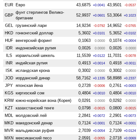
EUR
Евро
43,6875
43,9501
+0.0041
-0.0537
фунт стерлингов Велико­
GBP
52,9937
53,3064
+0.0601
+0.1023
британии
GEL
грузинский лари
14,9234
14,9652
-0.0792
-0.0765
HKD
гонконгский доллар
5,3602
5,3652
+0.0101
+0.0102
HUF
венгерский форинт
0,1063
0,1074
0.0000
+0.0004
IDR
индонезийская рупия
0,0026
0,0026
0.0000
0.0000
ILS
израильский шекель
11,5539
11,7031
+0.0122
-0.0078
INR
индийская рупия
0,4913
0,4918
+0.0014
+0.0011
ISK
исландская крона
0,3002
0,3002
0.0000
0.0000
JOD
иорданский динар
58,7162
58,8988
+0.1335
+0.2337
JPY
японская йена
0,2728
0,2761
-0.0006
+0.0003
KGS
киргизский сом
0,4804
0,4804
+0.0010
+0.0010
KRW
южно-корейская вона (Корея)
0,0291
0,0292
0.0000
0.0000
KZT
казахстанский тенге
0,0798
0,0800
-0.0015
-0.0015
MDL
молдовский лей
2,2841
2,2901
+0.0072
+0.0073
MKD
македонский денар
0,7124
0,7124
+0.0001
+0.0001
MVR
мальдивская руфия
2,7039
2,7109
+0.0054
+0.0124
MXN
мексиканский песо
2,0591
2,0718
-0.0055
+0.0069