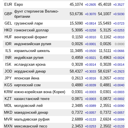
EUR
Евро
45,1074
45,4018
+0.2605
+0.3527
фунт стерлингов Велико­
GBP
53,6736
54,1007
+0.3070
+0.5030
британии
GEL
грузинский лари
15,5090
15,5493
+0.0814
+0.0723
HKD
гонконгский доллар
5,3095
5,3125
+0.0258
+0.0253
HUF
венгерский форинт
0,1150
0,1162
+0.0010
+0.0010
IDR
индонезийская рупия
0,0026
0,0026
+0.0001
0.0000
ILS
израильский шекель
11,3485
11,5111
+0.0500
+0.0666
INR
индийская рупия
0,4959
0,4963
+0.0021
+0.0024
ISK
исландская крона
0,3028
0,3028
+0.0014
+0.0014
JOD
иорданский динар
58,4327
58,6197
+0.3033
+0.2923
JPY
японская йена
0,2613
0,2657
+0.0016
+0.0032
KGS
киргизский сом
0,4880
0,4881
+0.0039
+0.0040
KRW
южно-корейская вона (Корея)
0,0301
0,0301
+0.0003
+0.0003
KZT
казахстанский тенге
0,0871
0,0872
+0.0003
+0.0002
MDL
молдовский лей
2,3485
2,3551
+0.0089
+0.0090
MKD
македонский денар
0,7372
0,7372
+0.0057
+0.0057
MVR
мальдивская руфия
2,6889
2,6924
+0.0133
+0.0099
MXN
мексиканский песо
2,3453
2,3502
+0.0253
+0.0133