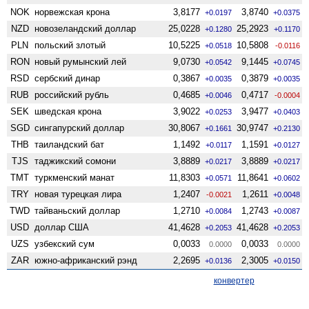
NOK
норвежская крона
3,8177
3,8740
+0.0197
+0.0375
NZD
ново­зеландский доллар
25,0228
25,2923
+0.1280
+0.1170
PLN
польский злотый
10,5225
10,5808
+0.0518
-0.0116
RON
новый румынский лей
9,0730
9,1445
+0.0542
+0.0745
RSD
сербский динар
0,3867
0,3879
+0.0035
+0.0035
RUB
российский рубль
0,4685
0,4717
+0.0046
-0.0004
SEK
шведская крона
3,9022
3,9477
+0.0253
+0.0403
SGD
сингапурский доллар
30,8067
30,9747
+0.1661
+0.2130
THB
таиландский бат
1,1492
1,1591
+0.0117
+0.0127
TJS
таджикский сомони
3,8889
3,8889
+0.0217
+0.0217
TMT
туркменский манат
11,8303
11,8641
+0.0571
+0.0602
TRY
новая турецкая лира
1,2407
1,2611
-0.0021
+0.0048
TWD
тайваньский доллар
1,2710
1,2743
+0.0084
+0.0087
USD
доллар США
41,4628
41,4628
+0.2053
+0.2053
UZS
узбекский сум
0,0033
0,0033
0.0000
0.0000
ZAR
южно-африканский рэнд
2,2695
2,3005
+0.0136
+0.0150
конвертер