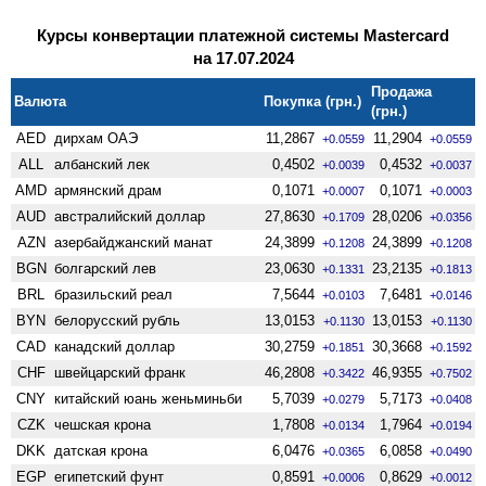
Курсы конвертации платежной системы Mastercard
на 17.07.2024
Продажа
Валюта
Покупка (грн.)
(грн.)
AED
дирхам ОАЭ
11,2867
11,2904
+0.0559
+0.0559
ALL
албанский лек
0,4502
0,4532
+0.0039
+0.0037
AMD
армянский драм
0,1071
0,1071
+0.0007
+0.0003
AUD
австралийский доллар
27,8630
28,0206
+0.1709
+0.0356
AZN
азербайджанский манат
24,3899
24,3899
+0.1208
+0.1208
BGN
болгарский лев
23,0630
23,2135
+0.1331
+0.1813
BRL
бразильский реал
7,5644
7,6481
+0.0103
+0.0146
BYN
белорусский рубль
13,0153
13,0153
+0.1130
+0.1130
CAD
канадский доллар
30,2759
30,3668
+0.1851
+0.1592
CHF
швейцарский франк
46,2808
46,9355
+0.3422
+0.7502
CNY
китайский юань женьминьби
5,7039
5,7173
+0.0279
+0.0408
CZK
чешская крона
1,7808
1,7964
+0.0134
+0.0194
DKK
датская крона
6,0476
6,0858
+0.0365
+0.0490
EGP
египетский фунт
0,8591
0,8629
+0.0006
+0.0012