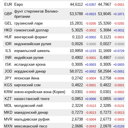
EUR
Евро
44,6112
44,7967
+0.0357
-0.0551
фунт стерлингов Велико­
GBP
53,5788
53,9045
+0.0923
+0.1871
британии
GEL
грузинский лари
15,2831
15,3260
-0.0200
-0.0292
HKD
гонконгский доллар
5,3025
5,3084
-0.0002
+0.0011
HUF
венгерский форинт
0,1113
0,1121
+0.0002
-0.0001
IDR
индонезийская рупия
0,0026
0,0027
0.0000
0.0000
ILS
израильский шекель
10,9959
11,1669
+0.1233
+0.0729
INR
индийская рупия
0,4902
0,4907
-0.0001
0.0000
ISK
исландская крона
0,3005
0,3005
+0.0003
+0.0003
JOD
иорданский динар
58,0721
58,2584
+0.0052
+0.0051
JPY
японская йена
0,2742
0,2758
-0.0004
-0.0006
KGS
киргизский сом
0,4822
0,4822
-0.0001
-0.0001
KRW
южно-корейская вона (Корея)
0,0301
0,0301
-0.0002
-0.0002
KZT
казахстанский тенге
0,0853
0,0855
+0.0006
+0.0007
MDL
молдовский лей
2,3224
2,3285
-0.0113
-0.0131
MKD
македонский денар
0,7273
0,7273
-0.0013
-0.0013
MVR
мальдивская руфия
2,6738
2,6773
-0.0004
-0.0003
MXN
мексиканский песо
2,0686
2,0978
-0.0043
+0.0193