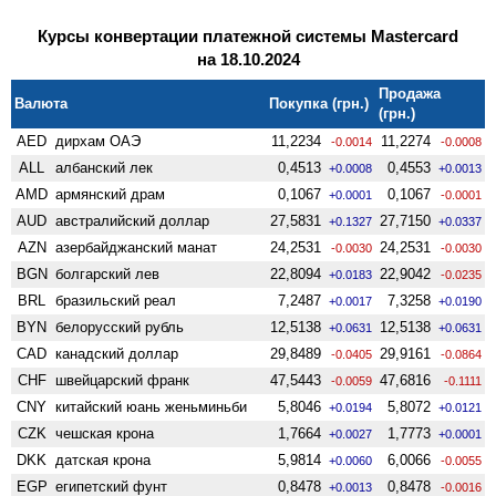
Курсы конвертации платежной системы Mastercard
на 18.10.2024
Продажа
Валюта
Покупка (грн.)
(грн.)
AED
дирхам ОАЭ
11,2234
11,2274
-0.0014
-0.0008
ALL
албанский лек
0,4513
0,4553
+0.0008
+0.0013
AMD
армянский драм
0,1067
0,1067
+0.0001
-0.0001
AUD
австралийский доллар
27,5831
27,7150
+0.1327
+0.0337
AZN
азербайджанский манат
24,2531
24,2531
-0.0030
-0.0030
BGN
болгарский лев
22,8094
22,9042
+0.0183
-0.0235
BRL
бразильский реал
7,2487
7,3258
+0.0017
+0.0190
BYN
белорусский рубль
12,5138
12,5138
+0.0631
+0.0631
CAD
канадский доллар
29,8489
29,9161
-0.0405
-0.0864
CHF
швейцарский франк
47,5443
47,6816
-0.0059
-0.1111
CNY
китайский юань женьминьби
5,8046
5,8072
+0.0194
+0.0121
CZK
чешская крона
1,7664
1,7773
+0.0027
+0.0001
DKK
датская крона
5,9814
6,0066
+0.0060
-0.0055
EGP
египетский фунт
0,8478
0,8478
+0.0013
-0.0016