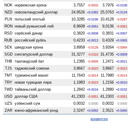
NOK
норвежская крона
3,7557
3,7976
-0.0032
+0.0108
NZD
ново­зеландский доллар
24,9526
25,0763
+0.0382
+0.0134
PLN
польский злотый
10,3285
10,4128
+0.0196
-0.0287
RON
новый румынский лей
8,9608
9,0136
+0.0061
-0.0061
RSD
сербский динар
0,3820
0,3831
+0.0008
+0.0007
RUB
российский рубль
0,4233
0,4329
+0.0013
+0.0065
SEK
шведская крона
3,8959
3,9264
-0.0126
-0.0064
SGD
сингапурский доллар
31,3277
31,4735
-0.0110
+0.0009
THB
таиландский бат
1,2385
1,2471
-0.0005
+0.0021
TJS
таджикский сомони
3,8667
3,8667
-0.0023
-0.0023
TMT
туркменский манат
11,7643
11,7980
-0.0014
-0.0014
TRY
новая турецкая лира
1,1983
1,2156
-0.0023
+0.0010
TWD
тайваньский доллар
1,2842
1,2880
+0.0016
+0.0032
USD
доллар США
41,2303
41,2303
-0.0051
-0.0051
UZS
узбекский сум
0,0032
0,0032
0.0000
0.0000
ZAR
южно-африканский рэнд
2,3247
2,3521
+0.0092
+0.0065
конвертер