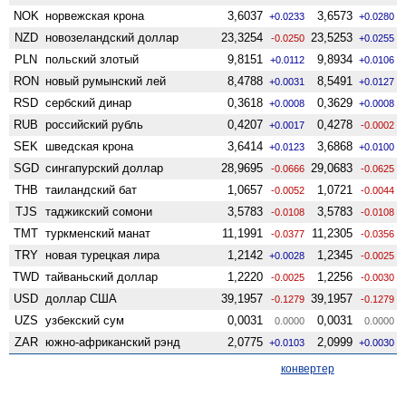
NOK
норвежская крона
3,6037
3,6573
+0.0233
+0.0280
NZD
ново­зеландский доллар
23,3254
23,5253
-0.0250
+0.0255
PLN
польский злотый
9,8151
9,8934
+0.0112
+0.0106
RON
новый румынский лей
8,4788
8,5491
+0.0031
+0.0127
RSD
сербский динар
0,3618
0,3629
+0.0008
+0.0008
RUB
российский рубль
0,4207
0,4278
+0.0017
-0.0002
SEK
шведская крона
3,6414
3,6868
+0.0123
+0.0100
SGD
сингапурский доллар
28,9695
29,0683
-0.0666
-0.0625
THB
таиландский бат
1,0657
1,0721
-0.0052
-0.0044
TJS
таджикский сомони
3,5783
3,5783
-0.0108
-0.0108
TMT
туркменский манат
11,1991
11,2305
-0.0377
-0.0356
TRY
новая турецкая лира
1,2142
1,2345
+0.0028
-0.0025
TWD
тайваньский доллар
1,2220
1,2256
-0.0025
-0.0030
USD
доллар США
39,1957
39,1957
-0.1279
-0.1279
UZS
узбекский сум
0,0031
0,0031
0.0000
0.0000
ZAR
южно-африканский рэнд
2,0775
2,0999
+0.0103
+0.0030
конвертер