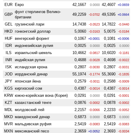
EUR
Евро
42,1667
42,4607
0.0000
+0.0659
фунт стерлингов Велико­
GBP
49,2259
49,5395
-0.0702
+0.0664
британии
GEL
грузинский лари
14,7438
14,7822
-0.0523
-0.0440
HKD
гонконгский доллар
5,0060
5,0075
-0.0163
-0.0184
HUF
венгерский форинт
0,1067
0,1081
+0.0001
+0.0006
IDR
индонезийская рупия
0,0025
0,0025
0.0000
0.0000
ILS
израильский шекель
10,4662
10,6020
-0.0817
-0.1181
INR
индийская рупия
0,4688
0,4698
-0.0028
-0.0022
ISK
исландская крона
0,2807
0,2807
-0.0030
-0.0031
JOD
иорданский динар
55,1974
55,3690
-0.1774
-0.1835
JPY
японская йена
0,2579
0,2588
-0.0011
-0.0009
KGS
киргизский сом
0,4387
0,4387
-0.0014
-0.0014
KRW
южно-корейская вона (Корея)
0,0291
0,0291
0.0000
-0.0001
KZT
казахстанский тенге
0,0876
0,0878
-0.0002
-0.0002
MDL
молдовский лей
2,2157
2,2233
-0.0066
-0.0052
MKD
македонский денар
0,6873
0,6873
0.0000
0.0000
MVR
мальдивская руфия
2,5419
2,5419
-0.0083
-0.0083
MXN
мексиканский песо
2,3659
2,3693
+0.0052
-0.0034