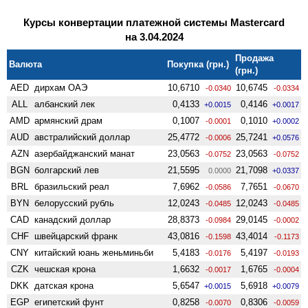
Курсы конвертации платежной системы Mastercard
на 3.04.2024
Продажа
Валюта
Покупка (грн.)
(грн.)
AED
дирхам ОАЭ
10,6710
10,6745
-0.0340
-0.0334
ALL
албанский лек
0,4133
0,4146
+0.0015
+0.0017
AMD
армянский драм
0,1007
0,1010
-0.0001
+0.0002
AUD
австралийский доллар
25,4772
25,7241
-0.0006
+0.0576
AZN
азербайджанский манат
23,0563
23,0563
-0.0752
-0.0752
BGN
болгарский лев
21,5595
21,7098
0.0000
+0.0337
BRL
бразильский реал
7,6962
7,7651
-0.0586
-0.0670
BYN
белорусский рубль
12,0243
12,0243
-0.0485
-0.0485
CAD
канадский доллар
28,8373
29,0145
-0.0984
-0.0002
CHF
швейцарский франк
43,0816
43,4014
-0.1598
-0.1173
CNY
китайский юань женьминьби
5,4183
5,4197
-0.0176
-0.0193
CZK
чешская крона
1,6632
1,6765
-0.0017
-0.0004
DKK
датская крона
5,6547
5,6918
+0.0015
+0.0079
EGP
египетский фунт
0,8258
0,8306
-0.0070
-0.0059