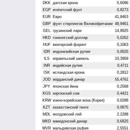
DKK
датская крона
5,6096
EGP
египетский фунт
0,8273
EUR
Евро
41,8463
GBP
фунт стерлингов Велико­британии
48,9461
GEL
грузинский лари
14,8925
HKD
гонконгский доллар
5,0262
HUF
венгерский форинт
0,1063
IDR
индонезийская рупия
0,0025
ILS
израильский шекель
10,3959
INR
индийская рупия
0,4711
ISK
исландская крона
0,2812
JOD
иорданский динар
55,4761
JPY
японская йена
0,2568
KGS
киргизский сом
0,4421
KRW
южно-корейская вона (Корея)
0,0288
KZT
казахстанский тенге
0,0875
MDL
молдовский лей
2,2288
MKD
македонский денар
0,6825
MVR
мальдивская руфия
2,5551