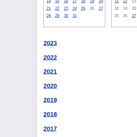
14
15
16
17
18
19
20
11
12
13
21
22
23
24
25
26
27
18
19
20
28
29
30
31
25
26
27
2023
2022
2021
2020
2019
2018
2017