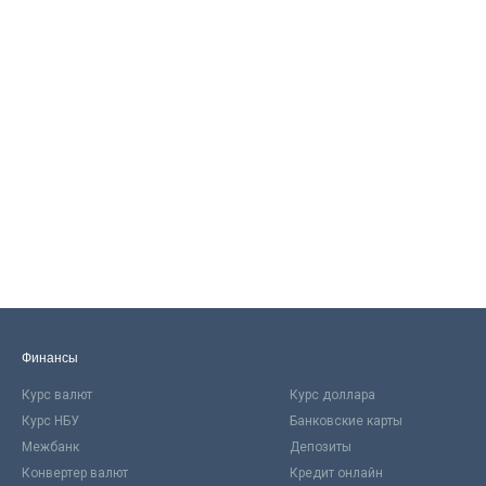
Финансы
Курс валют
Курс доллара
Курс НБУ
Банковские карты
Межбанк
Депозиты
Конвертер валют
Кредит онлайн