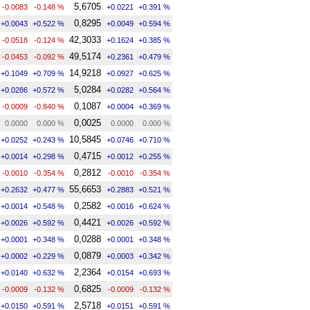
5,6705
-0.0083
-0.148 %
+0.0221
+0.391 %
0,8295
+0.0043
+0.522 %
+0.0049
+0.594 %
42,3033
-0.0518
-0.124 %
+0.1624
+0.385 %
49,5174
-0.0453
-0.092 %
+0.2361
+0.479 %
14,9218
+0.1049
+0.709 %
+0.0927
+0.625 %
5,0284
+0.0286
+0.572 %
+0.0282
+0.564 %
0,1087
-0.0009
-0.840 %
+0.0004
+0.369 %
0,0025
0.0000
0.000 %
0.0000
0.000 %
10,5845
+0.0252
+0.243 %
+0.0746
+0.710 %
0,4715
+0.0014
+0.298 %
+0.0012
+0.255 %
0,2812
-0.0010
-0.354 %
-0.0010
-0.354 %
55,6653
+0.2632
+0.477 %
+0.2883
+0.521 %
0,2582
+0.0014
+0.548 %
+0.0016
+0.624 %
0,4421
+0.0026
+0.592 %
+0.0026
+0.592 %
0,0288
+0.0001
+0.348 %
+0.0001
+0.348 %
0,0879
+0.0002
+0.229 %
+0.0003
+0.342 %
2,2364
+0.0140
+0.632 %
+0.0154
+0.693 %
0,6825
-0.0009
-0.132 %
-0.0009
-0.132 %
2,5718
+0.0150
+0.591 %
+0.0151
+0.591 %