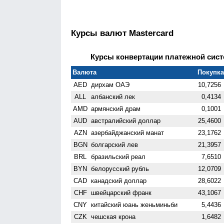
Курсы валют Mastercard
Курсы конвертации платежной систе
Валюта
Покупка 
AED
дирхам ОАЭ
10,7256
ALL
албанский лек
0,4134
AMD
армянский драм
0,1001
AUD
австралийский доллар
25,4600
AZN
азербайджанский манат
23,1762
BGN
болгарский лев
21,3957
BRL
бразильский реал
7,6510
BYN
белорусский рубль
12,0709
CAD
канадский доллар
28,6022
CHF
швейцарский франк
43,1067
CNY
китайский юань женьминьби
5,4436
CZK
чешская крона
1,6482