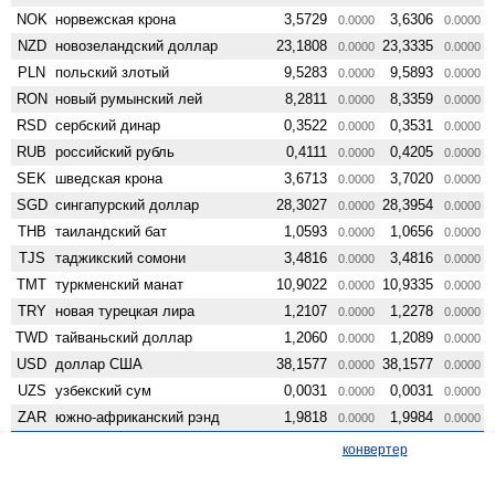
NOK
норвежская крона
3,5729
3,6306
0.0000
0.0000
NZD
ново­зеландский доллар
23,1808
23,3335
0.0000
0.0000
PLN
польский злотый
9,5283
9,5893
0.0000
0.0000
RON
новый румынский лей
8,2811
8,3359
0.0000
0.0000
RSD
сербский динар
0,3522
0,3531
0.0000
0.0000
RUB
российский рубль
0,4111
0,4205
0.0000
0.0000
SEK
шведская крона
3,6713
3,7020
0.0000
0.0000
SGD
сингапурский доллар
28,3027
28,3954
0.0000
0.0000
THB
таиландский бат
1,0593
1,0656
0.0000
0.0000
TJS
таджикский сомони
3,4816
3,4816
0.0000
0.0000
TMT
туркменский манат
10,9022
10,9335
0.0000
0.0000
TRY
новая турецкая лира
1,2107
1,2278
0.0000
0.0000
TWD
тайваньский доллар
1,2060
1,2089
0.0000
0.0000
USD
доллар США
38,1577
38,1577
0.0000
0.0000
UZS
узбекский сум
0,0031
0,0031
0.0000
0.0000
ZAR
южно-африканский рэнд
1,9818
1,9984
0.0000
0.0000
конвертер