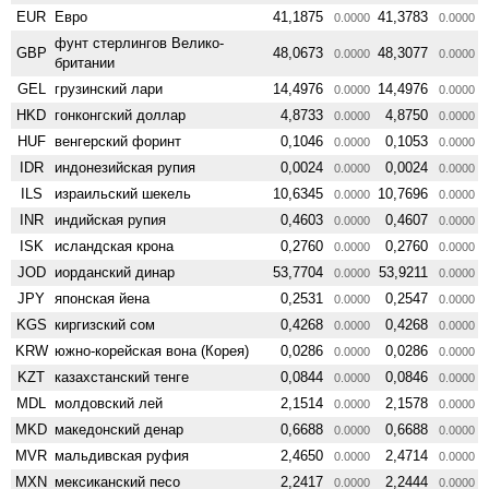
EUR
Евро
41,1875
41,3783
0.0000
0.0000
фунт стерлингов Велико­
GBP
48,0673
48,3077
0.0000
0.0000
британии
GEL
грузинский лари
14,4976
14,4976
0.0000
0.0000
HKD
гонконгский доллар
4,8733
4,8750
0.0000
0.0000
HUF
венгерский форинт
0,1046
0,1053
0.0000
0.0000
IDR
индонезийская рупия
0,0024
0,0024
0.0000
0.0000
ILS
израильский шекель
10,6345
10,7696
0.0000
0.0000
INR
индийская рупия
0,4603
0,4607
0.0000
0.0000
ISK
исландская крона
0,2760
0,2760
0.0000
0.0000
JOD
иорданский динар
53,7704
53,9211
0.0000
0.0000
JPY
японская йена
0,2531
0,2547
0.0000
0.0000
KGS
киргизский сом
0,4268
0,4268
0.0000
0.0000
KRW
южно-корейская вона (Корея)
0,0286
0,0286
0.0000
0.0000
KZT
казахстанский тенге
0,0844
0,0846
0.0000
0.0000
MDL
молдовский лей
2,1514
2,1578
0.0000
0.0000
MKD
македонский денар
0,6688
0,6688
0.0000
0.0000
MVR
мальдивская руфия
2,4650
2,4714
0.0000
0.0000
MXN
мексиканский песо
2,2417
2,2444
0.0000
0.0000