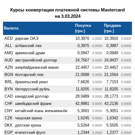
Курсы конвертации платежной системы Mastercard
на 3.03.2024
Покупка
Продажа
Валюта
(грн.)
(грн.)
AED
дирхам ОАЭ
10,3870
10,3910
0.0000
0.0000
ALL
албанский лек
0,3975
0,3987
0.0000
0.0000
AMD
армянский драм
0,0947
0,0949
0.0000
0.0000
AUD
австралийский доллар
24,7567
24,9437
0.0000
0.0000
AZN
азербайджанский манат
22,4457
22,4457
0.0000
0.0000
BGN
болгарский лев
21,0588
21,1564
0.0000
0.0000
BRL
бразильский реал
7,6626
7,7153
0.0000
0.0000
BYN
белорусский рубль
11,8205
11,8205
0.0000
0.0000
CAD
канадский доллар
28,0489
28,1773
0.0000
0.0000
CHF
швейцарский франк
42,8981
43,2136
0.0000
0.0000
CNY
китайский юань женьминьби
5,3001
5,3051
0.0000
0.0000
CZK
чешская крона
1,6245
1,6342
0.0000
0.0000
DKK
датская крона
5,5264
5,5505
0.0000
0.0000
EGP
египетский фунт
1,2344
1,2377
0.0000
0.0000