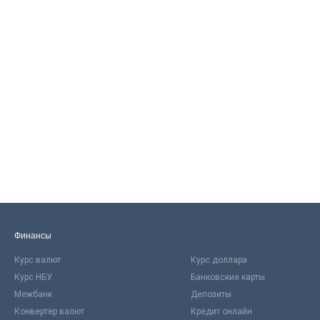
Финансы
Курс валют
Курс доллара
Курс НБУ
Банковские карты
Межбанк
Депозиты
Конвертер валют
Кредит онлайн