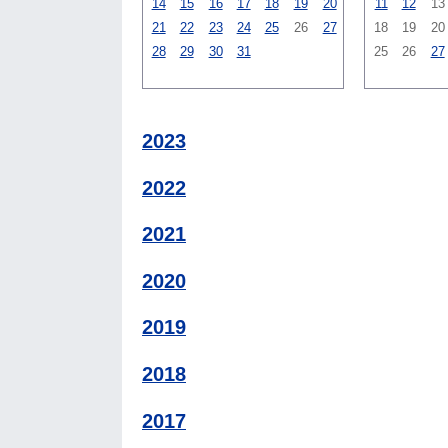
14
15
16
17
18
19
20
11
12
13
21
22
23
24
25
26
27
18
19
20
28
29
30
31
25
26
27
2023
2022
2021
2020
2019
2018
2017