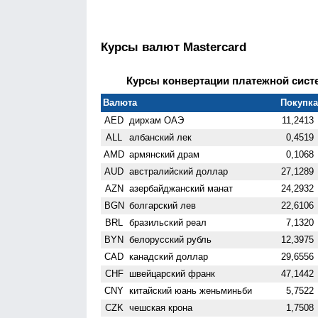
Курсы валют Mastercard
Курсы конвертации платежной систем
Валюта
Покупка 
AED
дирхам ОАЭ
11,2413
ALL
албанский лек
0,4519
AMD
армянский драм
0,1068
AUD
австралийский доллар
27,1289
AZN
азербайджанский манат
24,2932
BGN
болгарский лев
22,6106
BRL
бразильский реал
7,1320
BYN
белорусский рубль
12,3975
CAD
канадский доллар
29,6556
CHF
швейцарский франк
47,1442
CNY
китайский юань женьминьби
5,7522
CZK
чешская крона
1,7508