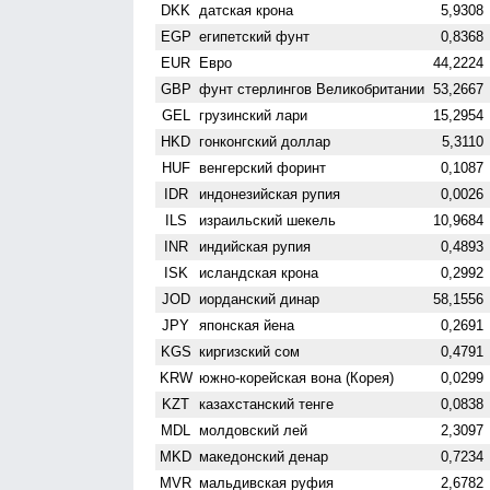
DKK
датская крона
5,9308
EGP
египетский фунт
0,8368
EUR
Евро
44,2224
GBP
фунт стерлингов Велико­британии
53,2667
GEL
грузинский лари
15,2954
HKD
гонконгский доллар
5,3110
HUF
венгерский форинт
0,1087
IDR
индонезийская рупия
0,0026
ILS
израильский шекель
10,9684
INR
индийская рупия
0,4893
ISK
исландская крона
0,2992
JOD
иорданский динар
58,1556
JPY
японская йена
0,2691
KGS
киргизский сом
0,4791
KRW
южно-корейская вона (Корея)
0,0299
KZT
казахстанский тенге
0,0838
MDL
молдовский лей
2,3097
MKD
македонский денар
0,7234
MVR
мальдивская руфия
2,6782