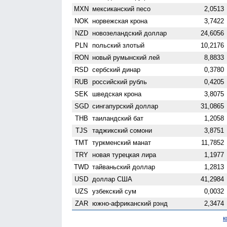
MXN
мексиканский песо
2,0513
NOK
норвежская крона
3,7422
NZD
ново­зеландский доллар
24,6056
PLN
польский злотый
10,2176
RON
новый румынский лей
8,8833
RSD
сербский динар
0,3780
RUB
российский рубль
0,4205
SEK
шведская крона
3,8075
SGD
сингапурский доллар
31,0865
THB
таиландский бат
1,2058
TJS
таджикский сомони
3,8751
TMT
туркменский манат
11,7852
TRY
новая турецкая лира
1,1977
TWD
тайваньский доллар
1,2813
USD
доллар США
41,2984
UZS
узбекский сум
0,0032
ZAR
южно-африканский рэнд
2,3474
к