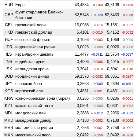
EUR
Евро
43,4834
43,8196
-0.1160
-0.1498
фунт стерлингов Велико­
GBP
52,5743
52,8433
+0.0120
-0.1688
британии
GEL
грузинский лари
15,0988
15,1381
-0.0616
-0.0552
HKD
гонконгский доллар
5,4101
5,4152
-0.0010
-0.0032
HUF
венгерский форинт
0,1056
0,1069
-0.0003
0.0000
IDR
индонезийская рупия
0,0026
0,0026
0.0000
0.0000
ILS
израильский шекель
11,4477
11,5754
+0.0711
+0.0057
INR
индийская рупия
0,4906
0,4915
-0.0006
-0.0007
ISK
исландская крона
0,3041
0,3041
-0.0010
-0.0010
JOD
иорданский динар
59,1573
59,3351
-0.0032
-0.0267
JPY
японская йена
0,2668
0,2694
+0.0009
+0.0011
KGS
киргизский сом
0,4831
0,4831
-0.0001
-0.0001
KRW
южно-корейская вона (Корея)
0,0286
0,0286
0.0000
-0.0001
KZT
казахстанский тенге
0,0801
0,0801
0.0000
-0.0002
MDL
молдовский лей
2,2888
2,2966
+0.0012
+0.0022
MKD
македонский денар
0,7138
0,7138
-0.0002
-0.0002
MVR
мальдивская руфия
2,7256
2,7256
-0.0007
-0.0007
MXN
мексиканский песо
2,0492
2,0492
-0.0250
-0.0250