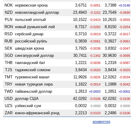
NOK
норвежская крона
3,6751
3,7388
-0.0051
+0.0146
NZD
ново­зеландский доллар
23,4943
23,7549
-0.1152
-0.0690
PLN
польский злотый
10,1522
10,2615
-0.0410
-0.0555
RON
новый румынский лей
8,7317
8,8150
-0.0262
-0.0254
RSD
сербский динар
0,3710
0,3722
-0.0019
-0.0017
RUB
российский рубль
0,3839
0,3927
-0.0061
-0.0061
SEK
шведская крона
3,7925
3,8302
-0.0038
-0.0047
SGD
сингапурский доллар
30,7411
30,9630
-0.1342
-0.0695
THB
таиландский бат
1,2221
1,2318
-0.0036
-0.0087
TJS
таджикский сомони
3,8434
3,8434
-0.0020
-0.0020
TMT
туркменский манат
11,9926
12,0262
-0.0026
-0.0034
TRY
новая турецкая лира
1,1822
1,1988
-0.0014
-0.0042
TWD
тайваньский доллар
1,2813
1,2851
+0.0003
+0.0002
USD
доллар США
42,0292
42,0292
-0.0106
-0.0106
UZS
узбекский сум
0,0032
0,0032
0.0000
0.0000
ZAR
южно-африканский рэнд
2,2213
2,2486
-0.0103
-0.0106
конвертер